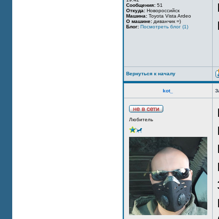
Сообщения:
51
Откуда:
Новороссийск
Машина:
Toyota Vista Ardeo
О машине:
диванчик =)
Блог:
Посмотреть блог (1)
Вернуться к началу
kot_
З
Любитель