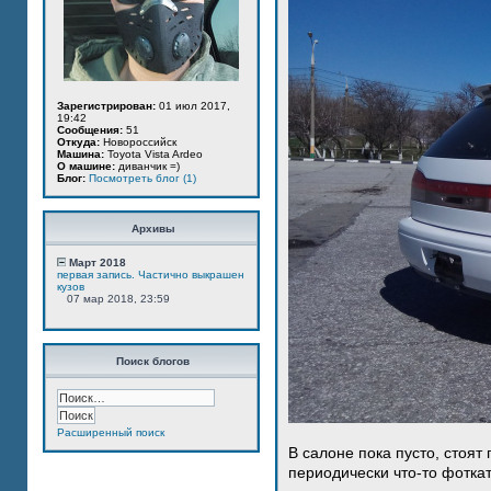
Зарегистрирован:
01 июл 2017,
19:42
Сообщения:
51
Откуда:
Новороссийск
Машина:
Toyota Vista Ardeo
О машине:
диванчик =)
Блог:
Посмотреть блог (1)
Архивы
Март 2018
первая запись. Частично выкрашен
кузов
07 мар 2018, 23:59
Поиск блогов
Расширенный поиск
В салоне пока пусто, стоят
периодически что-то фотка