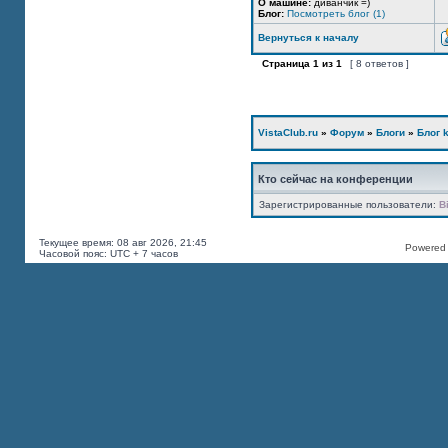
О машине:
диванчик =)
Блог:
Посмотреть блог (1)
Вернуться к началу
Страница
1
из
1
[ 8 ответов ]
VistaClub.ru
»
Форум
»
Блоги
»
Блог k
Кто сейчас на конференции
Зарегистрированные пользователи:
B
Текущее время: 08 авг 2026, 21:45
Powered b
Часовой пояс: UTC + 7 часов