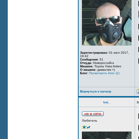
Зарегистрирован:
01 июл 2017,
19:42
Сообщения:
51
Откуда:
Новороссийск
Машина:
Toyota Vista Ardeo
О машине:
диванчик =)
Блог:
Посмотреть блог (1)
Вернуться к началу
kot_
З
Любитель