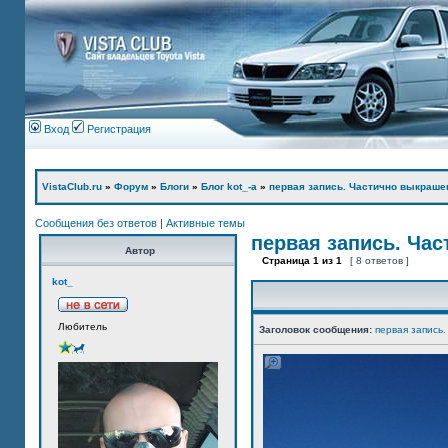
Вход
Регистрация
VistaClub.ru
»
Форум
»
Блоги
»
Блог kot_-а
»
первая запись. Частично выкраше
Сообщения без ответов
|
Активные темы
первая запись. Ча
Автор
Страница
1
из
1
[ 8 ответов ]
kot_
Любитель
Заголовок сообщения:
первая запись