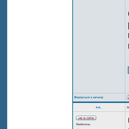
Вернуться к началу
kot_
З
Любитель