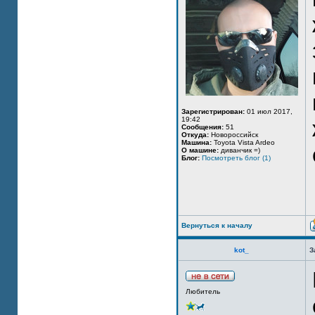
Зарегистрирован:
01 июл 2017,
19:42
Сообщения:
51
Откуда:
Новороссийск
Машина:
Toyota Vista Ardeo
О машине:
диванчик =)
Блог:
Посмотреть блог (1)
Вернуться к началу
kot_
З
Любитель