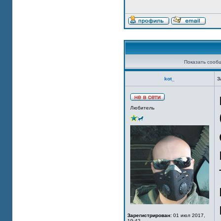
Показать сооб
kot_
З
Любитель
Зарегистрирован:
01 июл 2017,
19:42