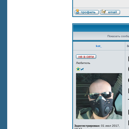
Показать сооб
kot_
З
Любитель
Зарегистрирован:
01 июл 2017,
19:42