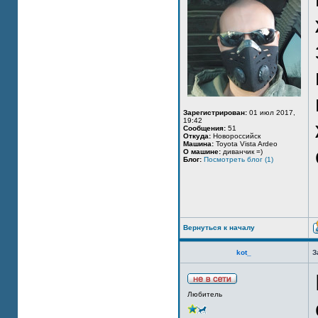
Зарегистрирован:
01 июл 2017,
19:42
Сообщения:
51
Откуда:
Новороссийск
Машина:
Toyota Vista Ardeo
О машине:
диванчик =)
Блог:
Посмотреть блог (1)
Вернуться к началу
kot_
З
Любитель