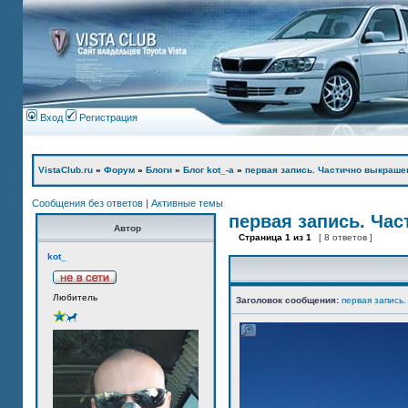
Вход
Регистрация
VistaClub.ru
»
Форум
»
Блоги
»
Блог kot_-а
»
первая запись. Частично выкраше
Сообщения без ответов
|
Активные темы
первая запись. Ча
Автор
Страница
1
из
1
[ 8 ответов ]
kot_
Любитель
Заголовок сообщения:
первая запись