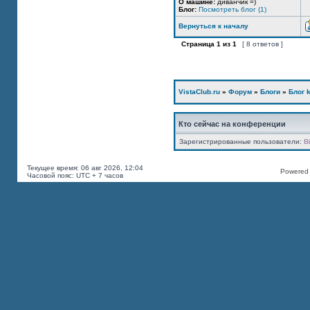
О машине:
диванчик =)
Блог:
Посмотреть блог (1)
Вернуться к началу
Страница
1
из
1
[ 8 ответов ]
VistaClub.ru
»
Форум
»
Блоги
»
Блог k
Кто сейчас на конференции
Зарегистрированные пользователи:
B
Текущее время: 06 авг 2026, 12:04
Powered b
Часовой пояс: UTC + 7 часов