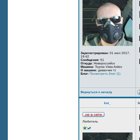
Зарегистрирован:
01 июл 2017,
19:42
Сообщения:
51
Откуда:
Новороссийск
Машина:
Toyota Vista Ardeo
О машине:
диванчик =)
Блог:
Посмотреть блог (1)
Вернуться к началу
kot_
З
Любитель