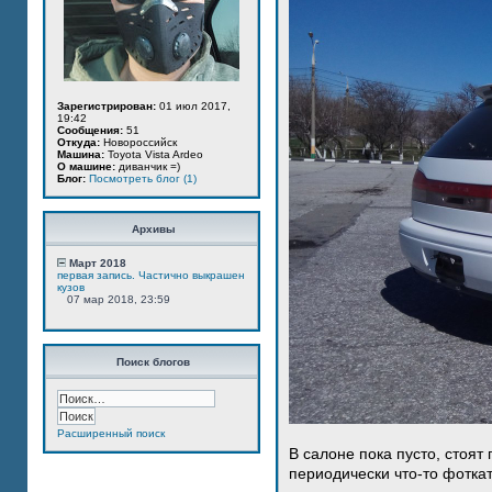
Зарегистрирован:
01 июл 2017,
19:42
Сообщения:
51
Откуда:
Новороссийск
Машина:
Toyota Vista Ardeo
О машине:
диванчик =)
Блог:
Посмотреть блог (1)
Архивы
Март 2018
первая запись. Частично выкрашен
кузов
07 мар 2018, 23:59
Поиск блогов
Расширенный поиск
В салоне пока пусто, стоят
периодически что-то фотка