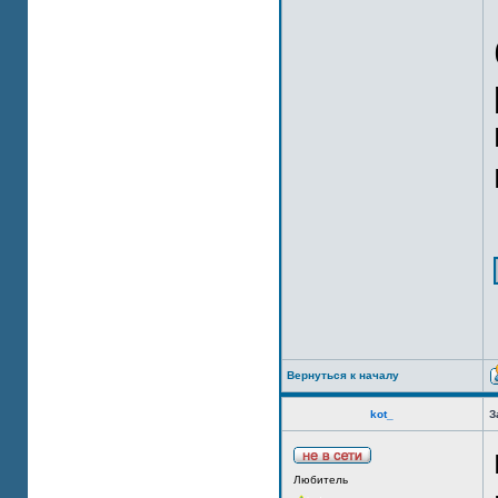
Вернуться к началу
kot_
З
Любитель