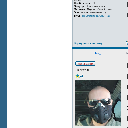
Сообщения:
51
Откуда:
Новороссийск
Машина:
Toyota Vista Ardeo
О машине:
диванчик =)
Блог:
Посмотреть блог (1)
Вернуться к началу
kot_
З
Любитель