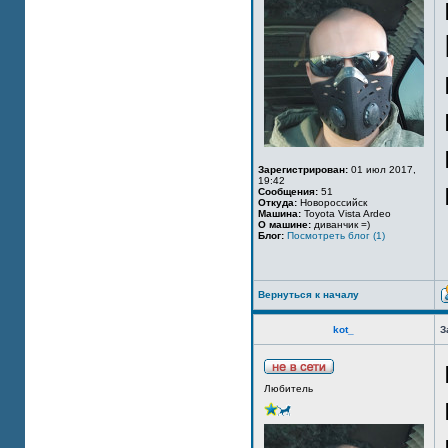
Зарегистрирован:
01 июл 2017,
19:42
Сообщения:
51
Откуда:
Новороссийск
Машина:
Toyota Vista Ardeo
О машине:
диванчик =)
Блог:
Посмотреть блог (1)
Вернуться к началу
kot_
З
Любитель