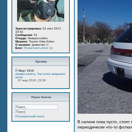
Зарегистрирован:
01 июл 2017,
19:42
Сообщения:
51
Откуда:
Новороссийск
Машина:
Toyota Vista Ardeo
О машине:
диванчик =)
Блог:
Посмотреть блог (1)
Архивы
Март 2018
первая запись. Частично выкрашен
кузов
07 мар 2018, 23:59
Поиск блогов
Расширенный поиск
В салоне пока пусто, стоят
периодически что-то фотка