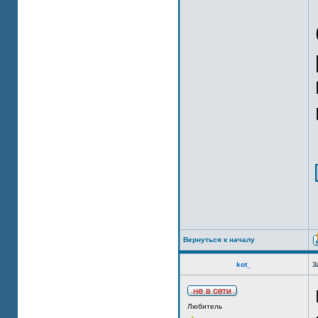
Вернуться к началу
kot_
З
Любитель