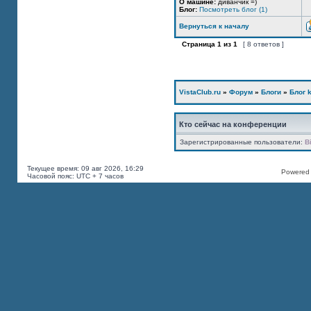
О машине:
диванчик =)
Блог:
Посмотреть блог (1)
Вернуться к началу
Страница
1
из
1
[ 8 ответов ]
VistaClub.ru
»
Форум
»
Блоги
»
Блог k
Кто сейчас на конференции
Зарегистрированные пользователи:
B
Текущее время: 09 авг 2026, 16:29
Powered b
Часовой пояс: UTC + 7 часов