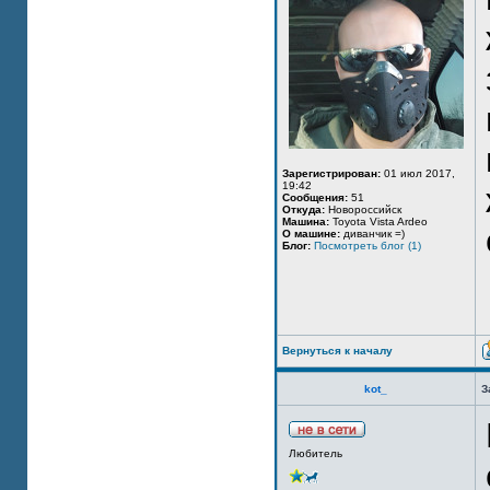
Зарегистрирован:
01 июл 2017,
19:42
Сообщения:
51
Откуда:
Новороссийск
Машина:
Toyota Vista Ardeo
О машине:
диванчик =)
Блог:
Посмотреть блог (1)
Вернуться к началу
kot_
З
Любитель