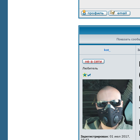
Показать сооб
kot_
З
Любитель
Зарегистрирован:
01 июл 2017,
19:42