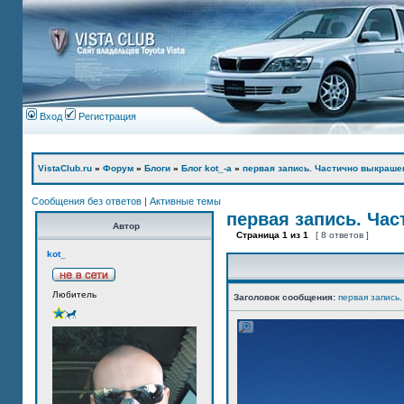
Вход
Регистрация
VistaClub.ru
»
Форум
»
Блоги
»
Блог kot_-а
»
первая запись. Частично выкраше
Сообщения без ответов
|
Активные темы
первая запись. Ча
Автор
Страница
1
из
1
[ 8 ответов ]
kot_
Любитель
Заголовок сообщения:
первая запись