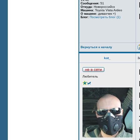
Сообщения:
51
Откуда:
Новороссийск
Машина:
Toyota Vista Ardeo
О машине:
диванчик =)
Блог:
Посмотреть блог (1)
Вернуться к началу
kot_
З
Любитель