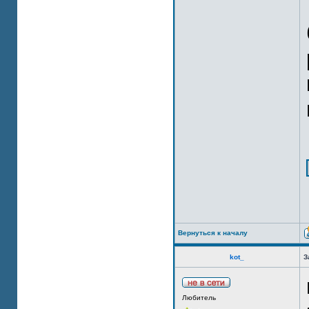
Вернуться к началу
kot_
З
Любитель