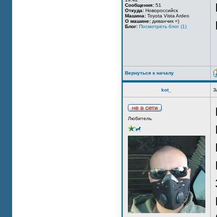
Сообщения:
51
Откуда:
Новороссийск
Машина:
Toyota Vista Ardeo
О машине:
диванчик =)
Блог:
Посмотреть блог (1)
Вернуться к началу
kot_
З
Любитель