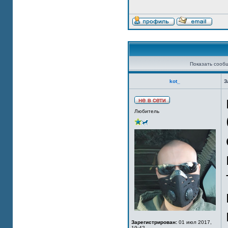
Показать сооб
kot_
З
Любитель
Зарегистрирован:
01 июл 2017,
19:42