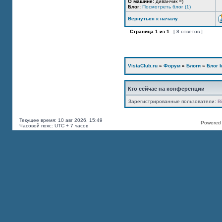
О машине:
диванчик =)
Блог:
Посмотреть блог (1)
Вернуться к началу
Страница
1
из
1
[ 8 ответов ]
VistaClub.ru
»
Форум
»
Блоги
»
Блог k
Кто сейчас на конференции
Зарегистрированные пользователи:
B
Текущее время: 10 авг 2026, 15:49
Powered b
Часовой пояс: UTC + 7 часов