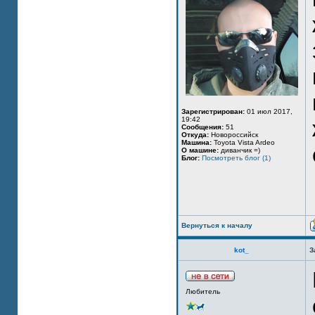
Зарегистрирован:
01 июл 2017,
19:42
Сообщения:
51
Откуда:
Новороссийск
Машина:
Toyota Vista Ardeo
О машине:
диванчик =)
Блог:
Посмотреть блог (1)
Вернуться к началу
kot_
З
Любитель