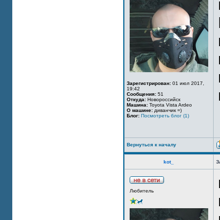
Зарегистрирован:
01 июл 2017,
19:42
Сообщения:
51
Откуда:
Новороссийск
Машина:
Toyota Vista Ardeo
О машине:
диванчик =)
Блог:
Посмотреть блог (1)
Вернуться к началу
kot_
З
Любитель