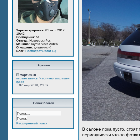
Зарегистрирован:
01 июл 2017,
19:42
Сообщения:
51
Откуда:
Новороссийск
Машина:
Toyota Vista Ardeo
О машине:
диванчик =)
Блог:
Посмотреть блог (1)
Архивы
Март 2018
первая запись. Частично выкрашен
кузов
07 мар 2018, 23:59
Поиск блогов
Расширенный поиск
В салоне пока пусто, стоят
периодически что-то фотка