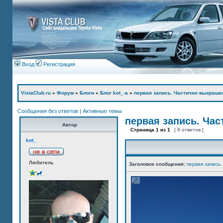
Вход
Регистрация
VistaClub.ru
»
Форум
»
Блоги
»
Блог kot_-а
»
первая запись. Частично выкраше
Сообщения без ответов
|
Активные темы
первая запись. Ча
Автор
Страница
1
из
1
[ 8 ответов ]
kot_
Любитель
Заголовок сообщения:
первая запись