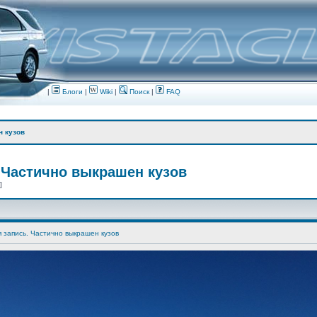
|
Блоги
|
Wiki
|
Поиск
|
FAQ
н кузов
 Частично выкрашен кузов
 ]
я запись. Частично выкрашен кузов