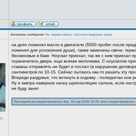
Заголовок сообщения:
Re: первая запись. Частично выкрашен кузов
на днях поменял масло в двигателе (5500 пробег после пред
поменял для успокоения души), также заменены свечи, терм
бензиновые в баке. Ноускат приехал, так же с ним приехал 
ограничитель двери, еще всякая мелочевка. С ноускатом про
стаканы отправлять не будет и послал (в нарушение договоре
сантиметров по 10-15. Сейчас пытаюсь как-то решить эту про
Впереди раздумья, что воткнуть в ходовку - полиуретан или ре
Ну и завтра наверное начну шумозоляцию салона, если нас
не буду занят
Последний раз редактировалось
kot_
04 апр 2018, 02:25, всего редактировалось 
7,