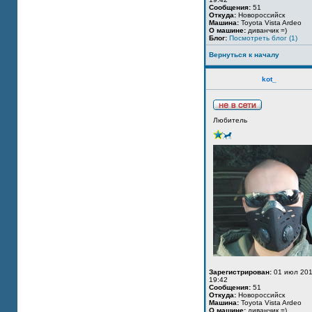
Сообщения:
51
Откуда:
Новороссийск
Машина:
Toyota Vista Ardeo
О машине:
диванчик =)
Блог:
Посмотреть блог (1)
Вернуться к началу
kot_
Любитель
Зарегистрирован:
01 июл 201
19:42
Сообщения:
51
Откуда:
Новороссийск
Машина:
Toyota Vista Ardeo
О машине:
диванчик =)