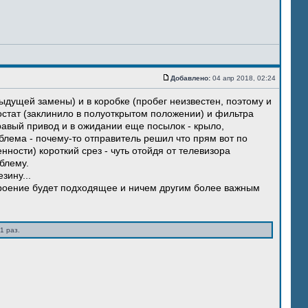
Добавлено:
04 апр 2018, 02:24
ыдущей замены) и в коробке (пробег неизвестен, поэтому и
остат (заклинило в полуоткрытом положении) и фильтра
правый привод и в ожидании еще посылок - крыло,
блема - почему-то отправитель решил что прям вот по
нности) короткий срез - чуть отойдя от телевизора
блему.
зину...
троение будет подходящее и ничем другим более важным
1 раз.