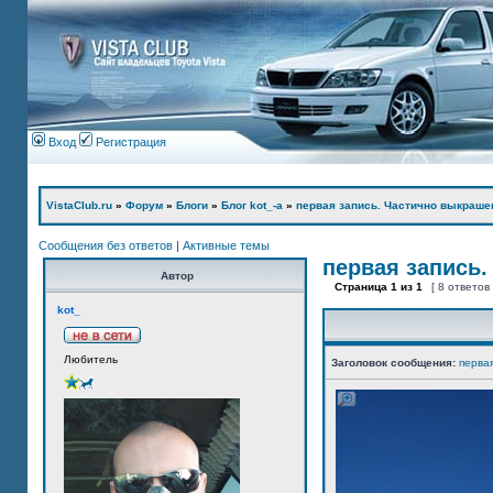
Вход
Регистрация
VistaClub.ru
»
Форум
»
Блоги
»
Блог kot_-а
»
первая запись. Частично выкраше
Сообщения без ответов
|
Активные темы
первая запись.
Автор
Страница
1
из
1
[ 8 ответов
kot_
Любитель
Заголовок сообщения:
перва