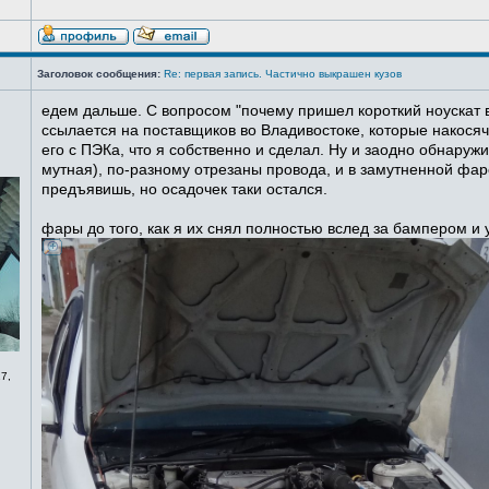
Заголовок сообщения:
Re: первая запись. Частично выкрашен кузов
едем дальше. С вопросом "почему пришел короткий ноускат в
ссылается на поставщиков во Владивостоке, которые накосячи
его с ПЭКа, что я собственно и сделал. Ну и заодно обнаруж
мутная), по-разному отрезаны провода, и в замутненной фаре
предъявишь, но осадочек таки остался.
фары до того, как я их снял полностью вслед за бампером и
7,