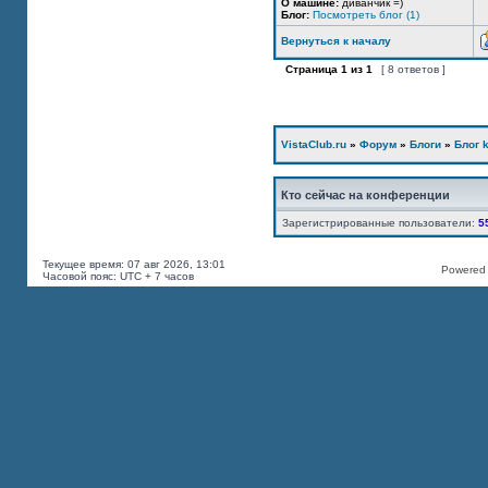
О машине:
диванчик =)
Блог:
Посмотреть блог (1)
Вернуться к началу
Страница
1
из
1
[ 8 ответов ]
VistaClub.ru
»
Форум
»
Блоги
»
Блог k
Кто сейчас на конференции
Зарегистрированные пользователи:
5
Текущее время: 07 авг 2026, 13:01
Powered b
Часовой пояс: UTC + 7 часов