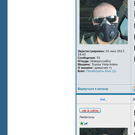
Зарегистрирован:
01 июл 2017,
19:42
Сообщения:
51
Откуда:
Новороссийск
Машина:
Toyota Vista Ardeo
О машине:
диванчик =)
Блог:
Посмотреть блог (1)
Вернуться к началу
kot_
З
Любитель