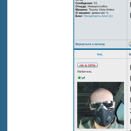
Сообщения:
51
Откуда:
Новороссийск
Машина:
Toyota Vista Ardeo
О машине:
диванчик =)
Блог:
Посмотреть блог (1)
Вернуться к началу
kot_
З
Любитель