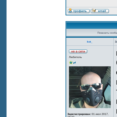
Показать сооб
kot_
З
Любитель
Зарегистрирован:
01 июл 2017,
19:42