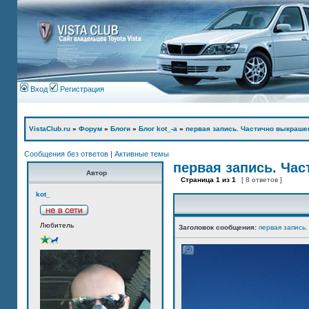
Вход
Регистрация
VistaClub.ru
»
Форум
»
Блоги
»
Блог kot_-а
»
первая запись. Частично выкраше
Сообщения без ответов
|
Активные темы
первая запись. Ча
Автор
Страница
1
из
1
[ 8 ответов ]
kot_
Любитель
Заголовок сообщения:
первая запись