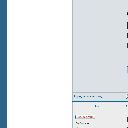
Вернуться к началу
kot_
З
Любитель