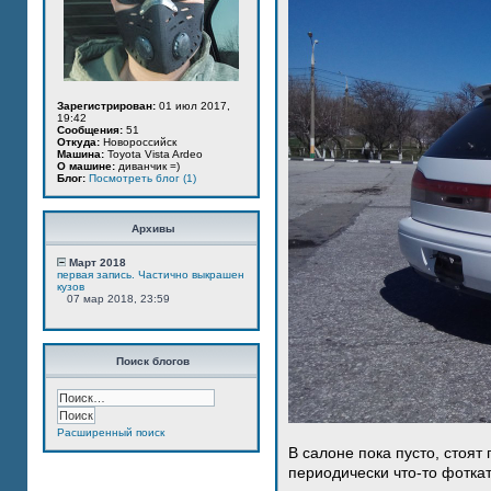
Зарегистрирован:
01 июл 2017,
19:42
Сообщения:
51
Откуда:
Новороссийск
Машина:
Toyota Vista Ardeo
О машине:
диванчик =)
Блог:
Посмотреть блог (1)
Архивы
Март 2018
первая запись. Частично выкрашен
кузов
07 мар 2018, 23:59
Поиск блогов
Расширенный поиск
В салоне пока пусто, стоят
периодически что-то фотка