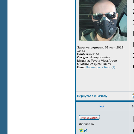
Зарегистрирован:
01 июл 2017,
19:42
Сообщения:
51
Откуда:
Новороссийск
Машина:
Toyota Vista Ardeo
О машине:
диванчик =)
Блог:
Посмотреть блог (1)
Вернуться к началу
kot_
З
Любитель