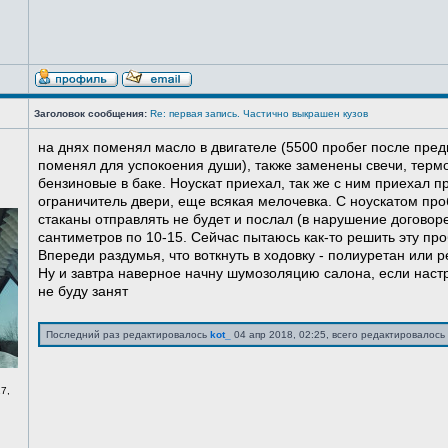
Заголовок сообщения:
Re: первая запись. Частично выкрашен кузов
на днях поменял масло в двигателе (5500 пробег после пред
поменял для успокоения души), также заменены свечи, терм
бензиновые в баке. Ноускат приехал, так же с ним приехал 
ограничитель двери, еще всякая мелочевка. С ноускатом про
стаканы отправлять не будет и послал (в нарушение договоре
сантиметров по 10-15. Сейчас пытаюсь как-то решить эту про
Впереди раздумья, что воткнуть в ходовку - полиуретан или ре
Ну и завтра наверное начну шумозоляцию салона, если нас
не буду занят
Последний раз редактировалось
kot_
04 апр 2018, 02:25, всего редактировалось 
7,