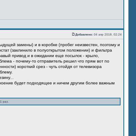
Добавлено:
04 апр 2018, 02:24
ыдущей замены) и в коробке (пробег неизвестен, поэтому и
остат (заклинило в полуоткрытом положении) и фильтра
правый привод и в ожидании еще посылок - крыло,
блема - почему-то отправитель решил что прям вот по
нности) короткий срез - чуть отойдя от телевизора
блему.
зину...
троение будет подходящее и ничем другим более важным
1 раз.