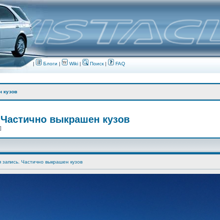
|
Блоги
|
Wiki
|
Поиск
|
FAQ
н кузов
 Частично выкрашен кузов
 ]
я запись. Частично выкрашен кузов