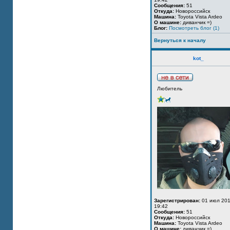
Сообщения:
51
Откуда:
Новороссийск
Машина:
Toyota Vista Ardeo
О машине:
диванчик =)
Блог:
Посмотреть блог (1)
Вернуться к началу
kot_
Любитель
Зарегистрирован:
01 июл 201
19:42
Сообщения:
51
Откуда:
Новороссийск
Машина:
Toyota Vista Ardeo
О машине:
диванчик =)