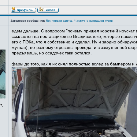
Заголовок сообщения:
Re: первая запись. Частично выкрашен кузов
едем дальше. С вопросом "почему пришел короткий ноускат в
ссылается на поставщиков во Владивостоке, которые накосячи
его с ПЭКа, что я собственно и сделал. Ну и заодно обнаруж
мутная), по-разному отрезаны провода, и в замутненной фаре
предъявишь, но осадочек таки остался.
фары до того, как я их снял полностью вслед за бампером и
7,