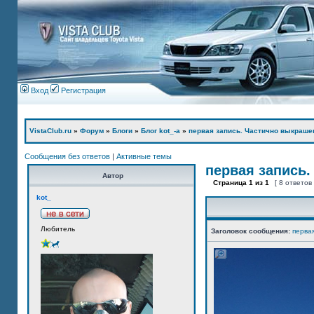
Вход
Регистрация
VistaClub.ru
»
Форум
»
Блоги
»
Блог kot_-а
»
первая запись. Частично выкраше
Сообщения без ответов
|
Активные темы
первая запись.
Автор
Страница
1
из
1
[ 8 ответов
kot_
Любитель
Заголовок сообщения:
перва