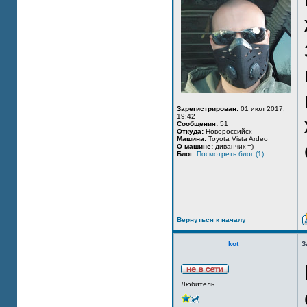
Зарегистрирован:
01 июл 2017,
19:42
Сообщения:
51
Откуда:
Новороссийск
Машина:
Toyota Vista Ardeo
О машине:
диванчик =)
Блог:
Посмотреть блог (1)
Вернуться к началу
kot_
З
Любитель