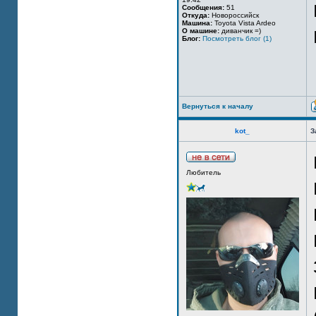
Сообщения:
51
Откуда:
Новороссийск
Машина:
Toyota Vista Ardeo
О машине:
диванчик =)
Блог:
Посмотреть блог (1)
Вернуться к началу
kot_
З
Любитель