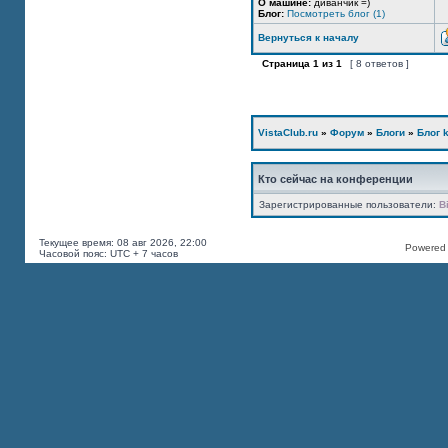
О машине:
диванчик =)
Блог:
Посмотреть блог (1)
Вернуться к началу
Страница
1
из
1
[ 8 ответов ]
VistaClub.ru
»
Форум
»
Блоги
»
Блог k
Кто сейчас на конференции
Зарегистрированные пользователи:
B
Текущее время: 08 авг 2026, 22:00
Powered b
Часовой пояс: UTC + 7 часов