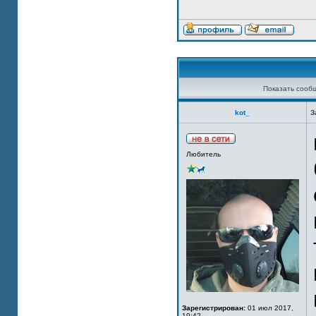
Показать сооб
kot_
З
Любитель
Зарегистрирован:
01 июл 2017,
19:42