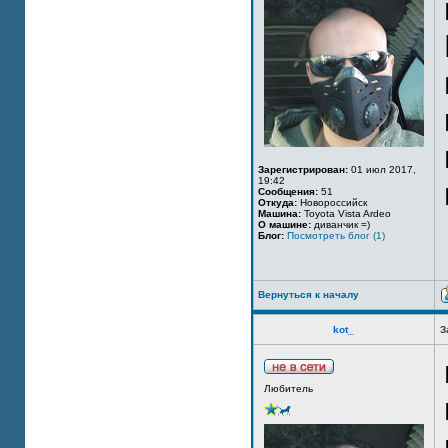
Зарегистрирован:
01 июл 2017,
19:42
Сообщения:
51
Откуда:
Новороссийск
Машина:
Toyota Vista Ardeo
О машине:
диванчик =)
Блог:
Посмотреть блог (1)
Вернуться к началу
kot_
З
Любитель