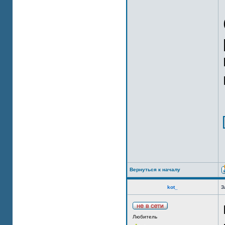
Вернуться к началу
kot_
З
Любитель