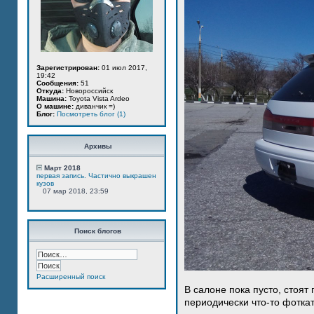
Зарегистрирован:
01 июл 2017,
19:42
Сообщения:
51
Откуда:
Новороссийск
Машина:
Toyota Vista Ardeo
О машине:
диванчик =)
Блог:
Посмотреть блог (1)
Архивы
Март 2018
первая запись. Частично выкрашен
кузов
07 мар 2018, 23:59
Поиск блогов
Расширенный поиск
В салоне пока пусто, стоят
периодически что-то фотка