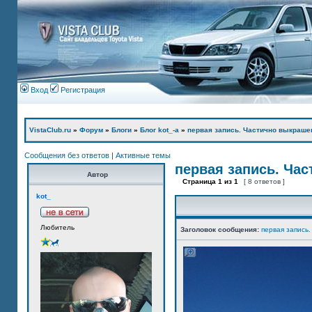
Вход
Регистрация
VistaClub.ru
»
Форум
»
Блоги
»
Блог kot_-а
»
первая запись. Частично выкраше
Сообщения без ответов
|
Активные темы
первая запись. Ча
Автор
Страница
1
из
1
[ 8 ответов ]
kot_
Любитель
Заголовок сообщения:
первая запись