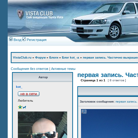
Вход
Регистрация
VistaClub.ru
»
Форум
»
Блоги
»
Блог kot_-а
»
первая запись. Частично выкраше
Сообщения без ответов
|
Активные темы
первая запись. Ча
Автор
Страница
1
из
1
[ 8 ответов ]
kot_
Любитель
Заголовок сообщения:
первая запись