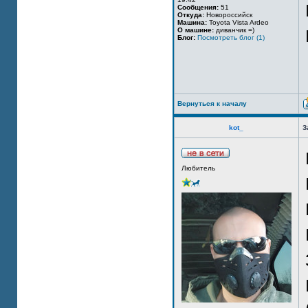
Сообщения:
51
Откуда:
Новороссийск
Машина:
Toyota Vista Ardeo
О машине:
диванчик =)
Блог:
Посмотреть блог (1)
Вернуться к началу
kot_
З
Любитель