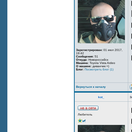
Зарегистрирован:
01 июл 2017,
19:42
Сообщения:
51
Откуда:
Новороссийск
Машина:
Toyota Vista Ardeo
О машине:
диванчик =)
Блог:
Посмотреть блог (1)
Вернуться к началу
kot_
З
Любитель