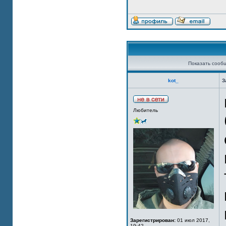
Показать сооб
kot_
З
Любитель
Зарегистрирован:
01 июл 2017,
19:42