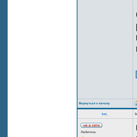
Вернуться к началу
kot_
З
Любитель