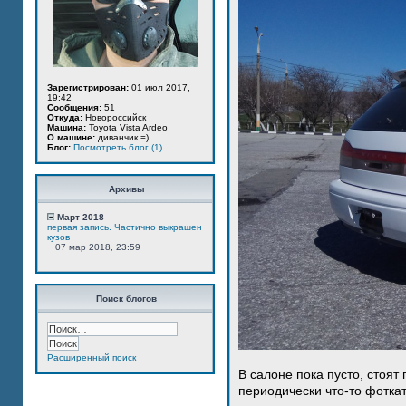
Зарегистрирован:
01 июл 2017,
19:42
Сообщения:
51
Откуда:
Новороссийск
Машина:
Toyota Vista Ardeo
О машине:
диванчик =)
Блог:
Посмотреть блог (1)
Архивы
Март 2018
первая запись. Частично выкрашен
кузов
07 мар 2018, 23:59
Поиск блогов
Расширенный поиск
В салоне пока пусто, стоят
периодически что-то фотка