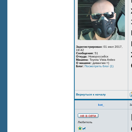
Зарегистрирован:
01 июл 2017,
19:42
Сообщения:
51
Откуда:
Новороссийск
Машина:
Toyota Vista Ardeo
О машине:
диванчик =)
Блог:
Посмотреть блог (1)
Вернуться к началу
kot_
З
Любитель