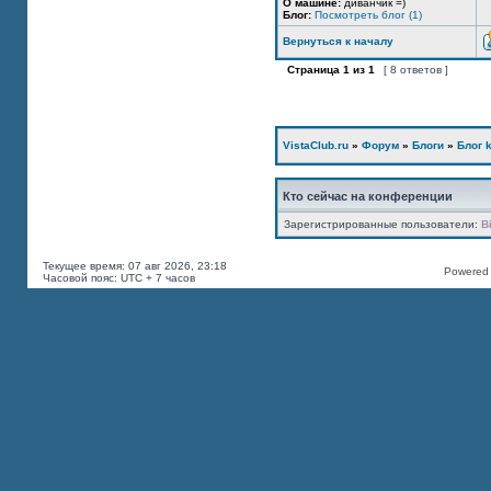
О машине:
диванчик =)
Блог:
Посмотреть блог (1)
Вернуться к началу
Страница
1
из
1
[ 8 ответов ]
VistaClub.ru
»
Форум
»
Блоги
»
Блог k
Кто сейчас на конференции
Зарегистрированные пользователи:
B
Текущее время: 07 авг 2026, 23:18
Powered b
Часовой пояс: UTC + 7 часов