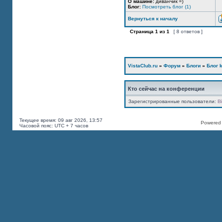
О машине:
диванчик =)
Блог:
Посмотреть блог (1)
Вернуться к началу
Страница
1
из
1
[ 8 ответов ]
VistaClub.ru
»
Форум
»
Блоги
»
Блог k
Кто сейчас на конференции
Зарегистрированные пользователи:
B
Текущее время: 09 авг 2026, 13:57
Powered b
Часовой пояс: UTC + 7 часов