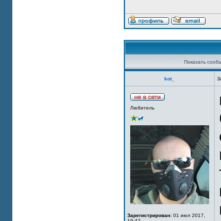
Показать сооб
kot_
З
Любитель
Зарегистрирован:
01 июл 2017,
19:42