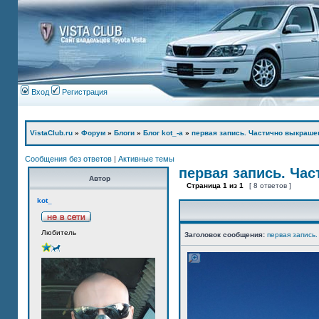
Вход
Регистрация
VistaClub.ru
»
Форум
»
Блоги
»
Блог kot_-а
»
первая запись. Частично выкраше
Сообщения без ответов
|
Активные темы
первая запись. Ча
Автор
Страница
1
из
1
[ 8 ответов ]
kot_
Любитель
Заголовок сообщения:
первая запись