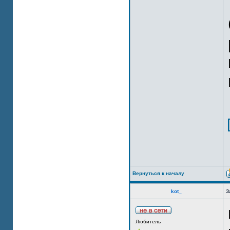
Вернуться к началу
kot_
З
Любитель