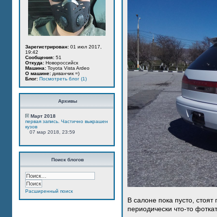
Зарегистрирован:
01 июл 2017,
19:42
Сообщения:
51
Откуда:
Новороссийск
Машина:
Toyota Vista Ardeo
О машине:
диванчик =)
Блог:
Посмотреть блог (1)
Архивы
Март 2018
первая запись. Частично выкрашен
кузов
07 мар 2018, 23:59
Поиск блогов
Расширенный поиск
В салоне пока пусто, стоят
периодически что-то фотка