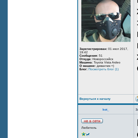
Зарегистрирован:
01 июл 2017,
19:42
Сообщения:
51
Откуда:
Новороссийск
Машина:
Toyota Vista Ardeo
О машине:
диванчик =)
Блог:
Посмотреть блог (1)
Вернуться к началу
kot_
З
Любитель