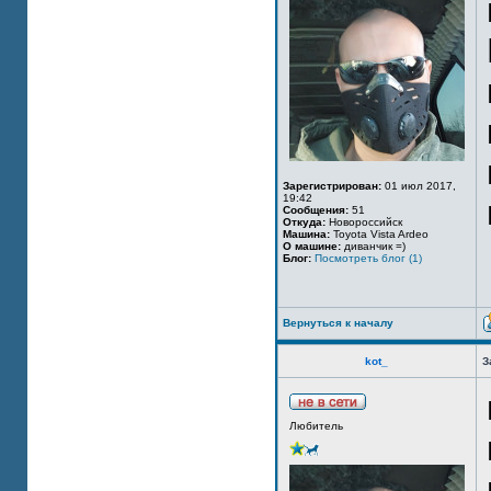
Зарегистрирован:
01 июл 2017,
19:42
Сообщения:
51
Откуда:
Новороссийск
Машина:
Toyota Vista Ardeo
О машине:
диванчик =)
Блог:
Посмотреть блог (1)
Вернуться к началу
kot_
З
Любитель