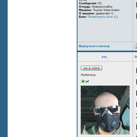
Сообщения:
51
Откуда:
Новороссийск
Машина:
Toyota Vista Ardeo
О машине:
диванчик =)
Блог:
Посмотреть блог (1)
Вернуться к началу
kot_
З
Любитель