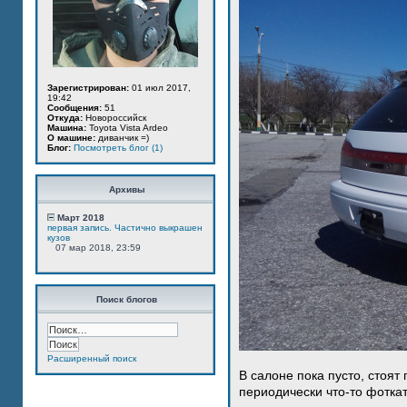
Зарегистрирован:
01 июл 2017,
19:42
Сообщения:
51
Откуда:
Новороссийск
Машина:
Toyota Vista Ardeo
О машине:
диванчик =)
Блог:
Посмотреть блог (1)
Архивы
Март 2018
первая запись. Частично выкрашен
кузов
07 мар 2018, 23:59
Поиск блогов
Расширенный поиск
В салоне пока пусто, стоят
периодически что-то фотка