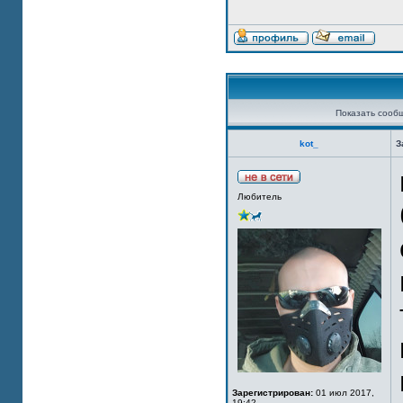
Показать сооб
kot_
З
Любитель
Зарегистрирован:
01 июл 2017,
19:42