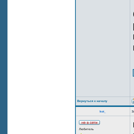
Вернуться к началу
kot_
З
Любитель