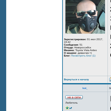
Зарегистрирован:
01 июл 2017,
19:42
Сообщения:
51
Откуда:
Новороссийск
Машина:
Toyota Vista Ardeo
О машине:
диванчик =)
Блог:
Посмотреть блог (1)
Вернуться к началу
kot_
З
Любитель