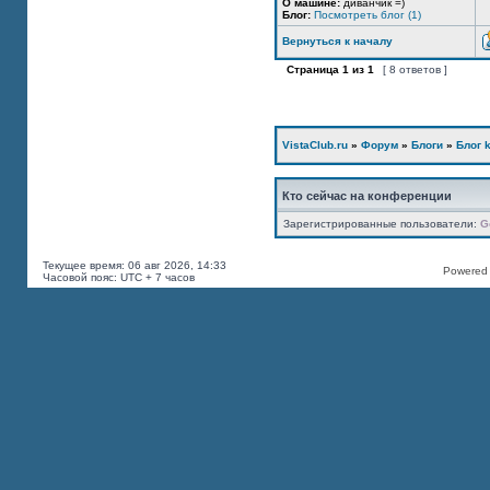
О машине:
диванчик =)
Блог:
Посмотреть блог (1)
Вернуться к началу
Страница
1
из
1
[ 8 ответов ]
VistaClub.ru
»
Форум
»
Блоги
»
Блог k
Кто сейчас на конференции
Зарегистрированные пользователи:
G
Текущее время: 06 авг 2026, 14:33
Powered b
Часовой пояс: UTC + 7 часов