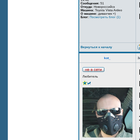
Сообщения:
51
Откуда:
Новороссийск
Машина:
Toyota Vista Ardeo
О машине:
диванчик =)
Блог:
Посмотреть блог (1)
Вернуться к началу
kot_
З
Любитель