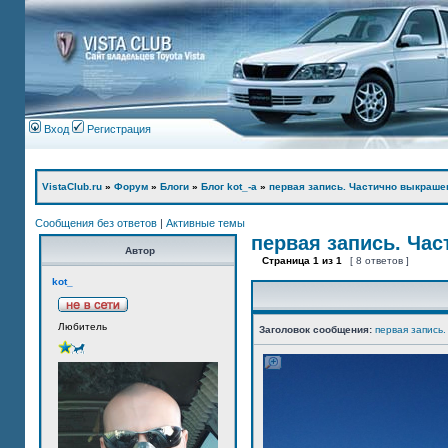
Вход
Регистрация
VistaClub.ru
»
Форум
»
Блоги
»
Блог kot_-а
»
первая запись. Частично выкраше
Сообщения без ответов
|
Активные темы
первая запись. Ча
Автор
Страница
1
из
1
[ 8 ответов ]
kot_
Любитель
Заголовок сообщения:
первая запись