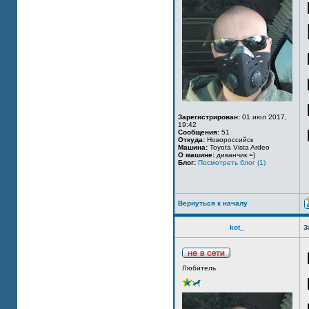
Зарегистрирован:
01 июл 2017,
19:42
Сообщения:
51
Откуда:
Новороссийск
Машина:
Toyota Vista Ardeo
О машине:
диванчик =)
Блог:
Посмотреть блог (1)
Вернуться к началу
kot_
З
Любитель