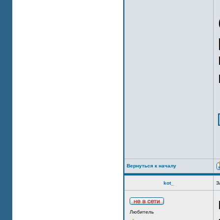
Вернуться к началу
kot_
З
Любитель