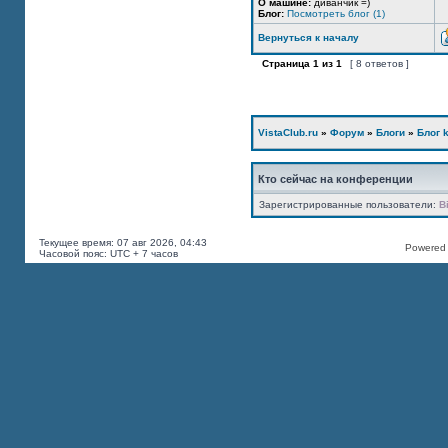
О машине:
диванчик =)
Блог:
Посмотреть блог (1)
Вернуться к началу
Страница
1
из
1
[ 8 ответов ]
VistaClub.ru
»
Форум
»
Блоги
»
Блог k
Кто сейчас на конференции
Зарегистрированные пользователи:
B
Текущее время: 07 авг 2026, 04:43
Powered b
Часовой пояс: UTC + 7 часов