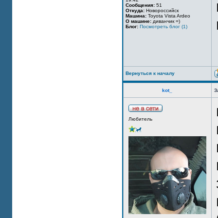
Сообщения:
51
Откуда:
Новороссийск
Машина:
Toyota Vista Ardeo
О машине:
диванчик =)
Блог:
Посмотреть блог (1)
Вернуться к началу
kot_
З
Любитель