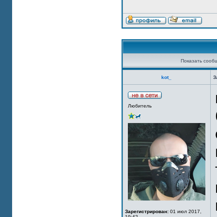
Показать сооб
kot_
З
Любитель
Зарегистрирован:
01 июл 2017,
19:42