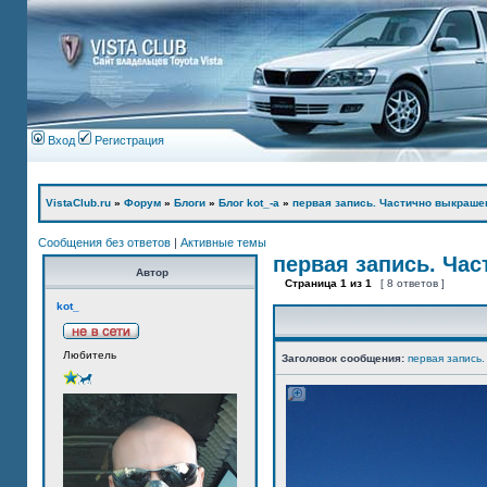
Вход
Регистрация
VistaClub.ru
»
Форум
»
Блоги
»
Блог kot_-а
»
первая запись. Частично выкраше
Сообщения без ответов
|
Активные темы
первая запись. Ча
Автор
Страница
1
из
1
[ 8 ответов ]
kot_
Любитель
Заголовок сообщения:
первая запись