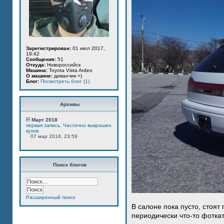
Зарегистрирован:
01 июл 2017,
19:42
Сообщения:
51
Откуда:
Новороссийск
Машина:
Toyota Vista Ardeo
О машине:
диванчик =)
Блог:
Посмотреть блог (1)
Архивы
Март 2018
первая запись. Частично выкрашен
кузов
07 мар 2018, 23:59
Поиск блогов
Расширенный поиск
В салоне пока пусто, стоят
периодически что-то фотка