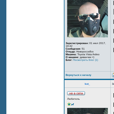
Зарегистрирован:
01 июл 2017,
19:42
Сообщения:
51
Откуда:
Новороссийск
Машина:
Toyota Vista Ardeo
О машине:
диванчик =)
Блог:
Посмотреть блог (1)
Вернуться к началу
kot_
З
Любитель