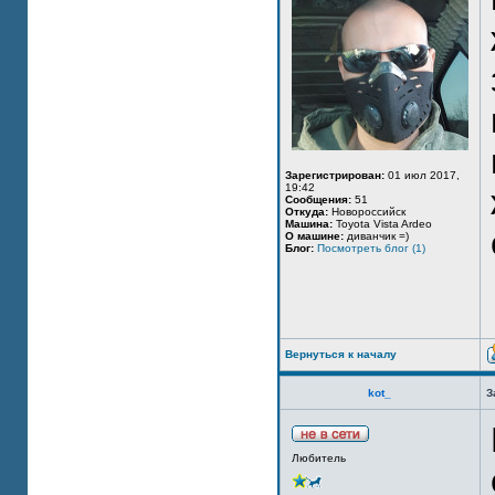
Зарегистрирован:
01 июл 2017,
19:42
Сообщения:
51
Откуда:
Новороссийск
Машина:
Toyota Vista Ardeo
О машине:
диванчик =)
Блог:
Посмотреть блог (1)
Вернуться к началу
kot_
З
Любитель