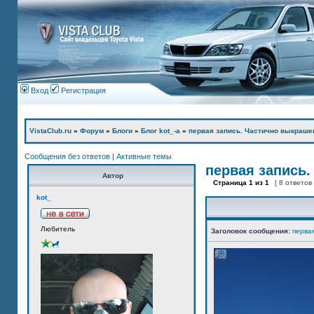
Вход
Регистрация
VistaClub.ru
»
Форум
»
Блоги
»
Блог kot_-а
»
первая запись. Частично выкраше
Сообщения без ответов
|
Активные темы
первая запись.
Автор
Страница
1
из
1
[ 8 ответов
kot_
Любитель
Заголовок сообщения:
перва