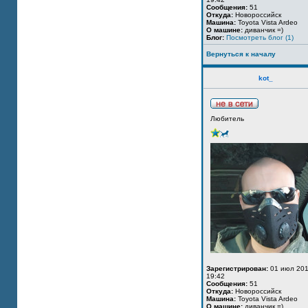
Сообщения:
51
Откуда:
Новороссийск
Машина:
Toyota Vista Ardeo
О машине:
диванчик =)
Блог:
Посмотреть блог (1)
Вернуться к началу
kot_
Любитель
Зарегистрирован:
01 июл 201
19:42
Сообщения:
51
Откуда:
Новороссийск
Машина:
Toyota Vista Ardeo
О машине:
диванчик =)