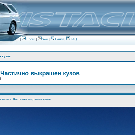
|
Блоги
|
Wiki
|
Поиск
|
FAQ
н кузов
 Частично выкрашен кузов
 ]
я запись. Частично выкрашен кузов