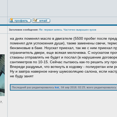
Заголовок сообщения:
Re: первая запись. Частично выкрашен кузов
на днях поменял масло в двигателе (5500 пробег после пред
поменял для успокоения души), также заменены свечи, терм
бензиновые в баке. Ноускат приехал, так же с ним приехал 
ограничитель двери, еще всякая мелочевка. С ноускатом про
стаканы отправлять не будет и послал (в нарушение договоре
сантиметров по 10-15. Сейчас пытаюсь как-то решить эту про
Впереди раздумья, что воткнуть в ходовку - полиуретан или ре
Ну и завтра наверное начну шумозоляцию салона, если нас
не буду занят
Последний раз редактировалось
kot_
04 апр 2018, 02:25, всего редактировалось 
7,