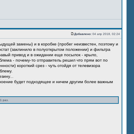
Добавлено:
04 апр 2018, 02:24
ыдущей замены) и в коробке (пробег неизвестен, поэтому и
остат (заклинило в полуоткрытом положении) и фильтра
правый привод и в ожидании еще посылок - крыло,
блема - почему-то отправитель решил что прям вот по
нности) короткий срез - чуть отойдя от телевизора
блему.
зину...
троение будет подходящее и ничем другим более важным
1 раз.