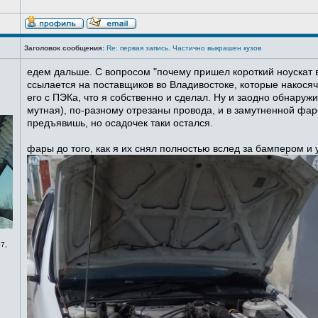
Заголовок сообщения:
Re: первая запись. Частично выкрашен кузов
едем дальше. С вопросом "почему пришел короткий ноускат в
ссылается на поставщиков во Владивостоке, которые накосячи
его с ПЭКа, что я собственно и сделал. Ну и заодно обнаруж
мутная), по-разному отрезаны провода, и в замутненной фаре
предъявишь, но осадочек таки остался.
фары до того, как я их снял полностью вслед за бампером и
7,