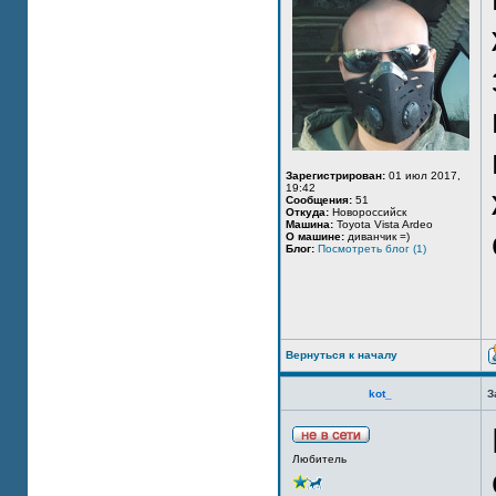
Зарегистрирован:
01 июл 2017,
19:42
Сообщения:
51
Откуда:
Новороссийск
Машина:
Toyota Vista Ardeo
О машине:
диванчик =)
Блог:
Посмотреть блог (1)
Вернуться к началу
kot_
З
Любитель