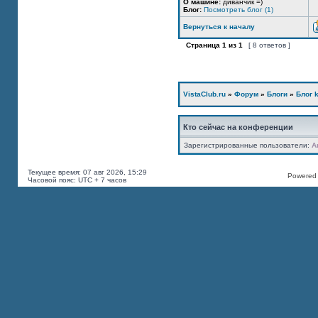
О машине:
диванчик =)
Блог:
Посмотреть блог (1)
Вернуться к началу
Страница
1
из
1
[ 8 ответов ]
VistaClub.ru
»
Форум
»
Блоги
»
Блог k
Кто сейчас на конференции
Зарегистрированные пользователи:
A
Текущее время: 07 авг 2026, 15:29
Powered b
Часовой пояс: UTC + 7 часов