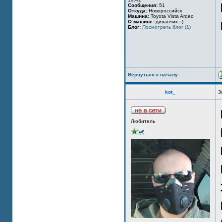
Сообщения:
51
Откуда:
Новороссийск
Машина:
Toyota Vista Ardeo
О машине:
диванчик =)
Блог:
Посмотреть блог (1)
Вернуться к началу
kot_
З
Любитель