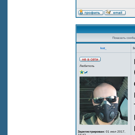
Показать сооб
kot_
З
Любитель
Зарегистрирован:
01 июл 2017,
19:42