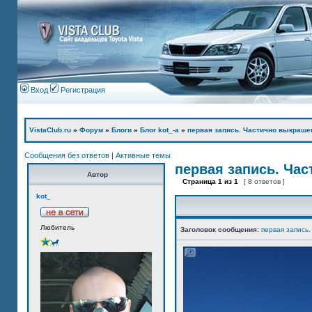
Вход
Регистрация
VistaClub.ru
»
Форум
»
Блоги
»
Блог kot_-а
»
первая запись. Частично выкраше
Сообщения без ответов
|
Активные темы
первая запись. Ча
Автор
Страница
1
из
1
[ 8 ответов ]
kot_
Любитель
Заголовок сообщения:
первая запись