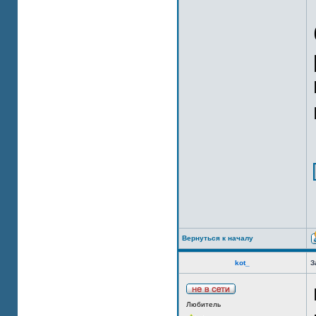
Вернуться к началу
kot_
З
Любитель