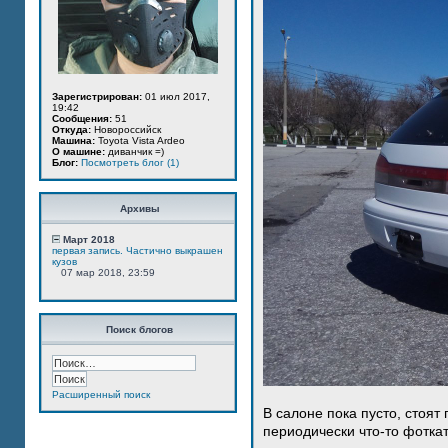
Зарегистрирован:
01 июл 2017,
19:42
Сообщения:
51
Откуда:
Новороссийск
Машина:
Toyota Vista Ardeo
О машине:
диванчик =)
Блог:
Посмотреть блог (1)
Архивы
Март 2018
первая запись. Частично выкрашен
кузов
07 мар 2018, 23:59
Поиск блогов
Расширенный поиск
В салоне пока пусто, стоят
периодически что-то фотка