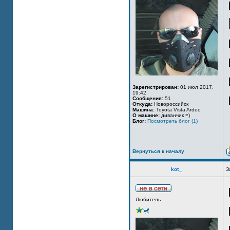
Зарегистрирован:
01 июл 2017,
19:42
Сообщения:
51
Откуда:
Новороссийск
Машина:
Toyota Vista Ardeo
О машине:
диванчик =)
Блог:
Посмотреть блог (1)
Вернуться к началу
kot_
З
Любитель