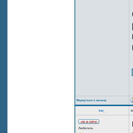
Вернуться к началу
kot_
З
Любитель