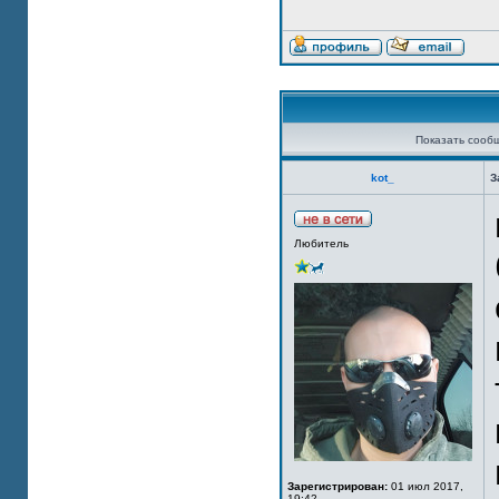
Показать сооб
kot_
З
Любитель
Зарегистрирован:
01 июл 2017,
19:42