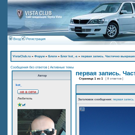
Вход
Регистрация
VistaClub.ru
»
Форум
»
Блоги
»
Блог kot_-а
»
первая запись. Частично выкраше
Сообщения без ответов
|
Активные темы
первая запись. Ча
Автор
Страница
1
из
1
[ 8 ответов ]
kot_
Любитель
Заголовок сообщения:
первая запись