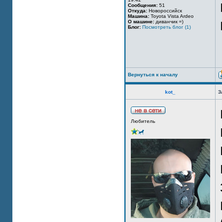
Сообщения:
51
Откуда:
Новороссийск
Машина:
Toyota Vista Ardeo
О машине:
диванчик =)
Блог:
Посмотреть блог (1)
Вернуться к началу
kot_
З
Любитель