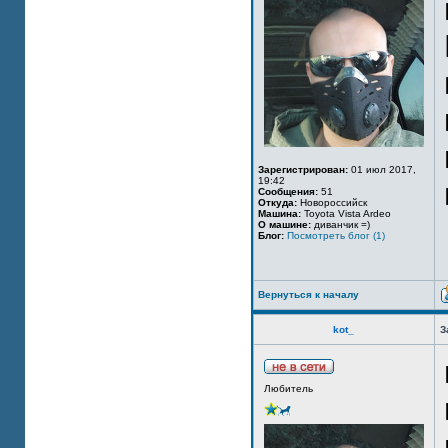
Зарегистрирован:
01 июл 2017,
19:42
Сообщения:
51
Откуда:
Новороссийск
Машина:
Toyota Vista Ardeo
О машине:
диванчик =)
Блог:
Посмотреть блог (1)
Вернуться к началу
kot_
З
Любитель