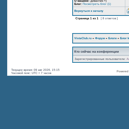
О машине:
диванчик =)
Блог:
Посмотреть блог (1)
Вернуться к началу
Страница
1
из
1
[ 8 ответов ]
VistaClub.ru
»
Форум
»
Блоги
»
Блог k
Кто сейчас на конференции
Зарегистрированные пользователи:
A
Текущее время: 09 авг 2026, 15:15
Powered b
Часовой пояс: UTC + 7 часов