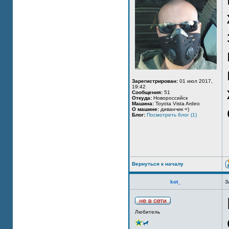
Зарегистрирован:
01 июл 2017,
19:42
Сообщения:
51
Откуда:
Новороссийск
Машина:
Toyota Vista Ardeo
О машине:
диванчик =)
Блог:
Посмотреть блог (1)
Вернуться к началу
kot_
З
Любитель