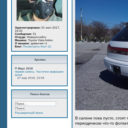
Зарегистрирован:
01 июл 2017,
19:42
Сообщения:
51
Откуда:
Новороссийск
Машина:
Toyota Vista Ardeo
О машине:
диванчик =)
Блог:
Посмотреть блог (1)
Архивы
Март 2018
первая запись. Частично выкрашен
кузов
07 мар 2018, 23:59
Поиск блогов
Расширенный поиск
В салоне пока пусто, стоят
периодически что-то фотка