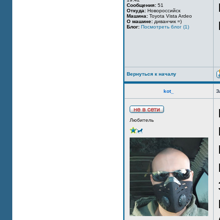
Сообщения:
51
Откуда:
Новороссийск
Машина:
Toyota Vista Ardeo
О машине:
диванчик =)
Блог:
Посмотреть блог (1)
Вернуться к началу
kot_
З
Любитель