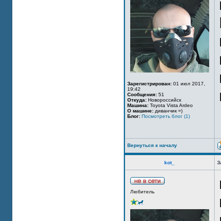
Зарегистрирован:
01 июл 2017,
19:42
Сообщения:
51
Откуда:
Новороссийск
Машина:
Toyota Vista Ardeo
О машине:
диванчик =)
Блог:
Посмотреть блог (1)
Вернуться к началу
kot_
З
Любитель