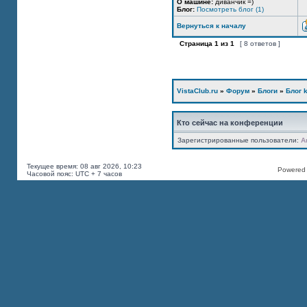
О машине:
диванчик =)
Блог:
Посмотреть блог (1)
Вернуться к началу
Страница
1
из
1
[ 8 ответов ]
VistaClub.ru
»
Форум
»
Блоги
»
Блог k
Кто сейчас на конференции
Зарегистрированные пользователи:
A
Текущее время: 08 авг 2026, 10:23
Powered b
Часовой пояс: UTC + 7 часов