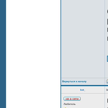
Вернуться к началу
kot_
З
Любитель