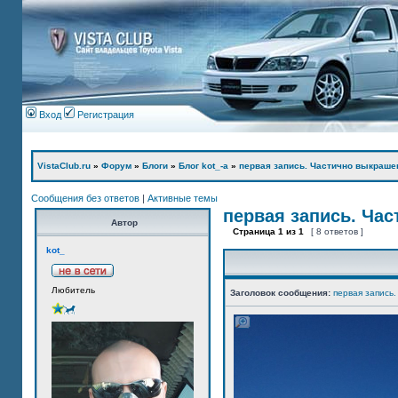
Вход
Регистрация
VistaClub.ru
»
Форум
»
Блоги
»
Блог kot_-а
»
первая запись. Частично выкраше
Сообщения без ответов
|
Активные темы
первая запись. Ча
Автор
Страница
1
из
1
[ 8 ответов ]
kot_
Любитель
Заголовок сообщения:
первая запись