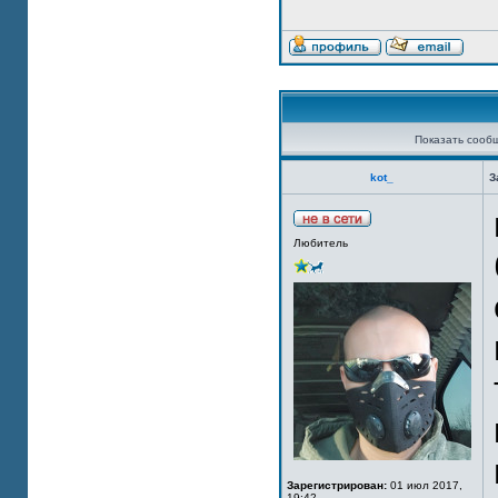
Показать сооб
kot_
З
Любитель
Зарегистрирован:
01 июл 2017,
19:42