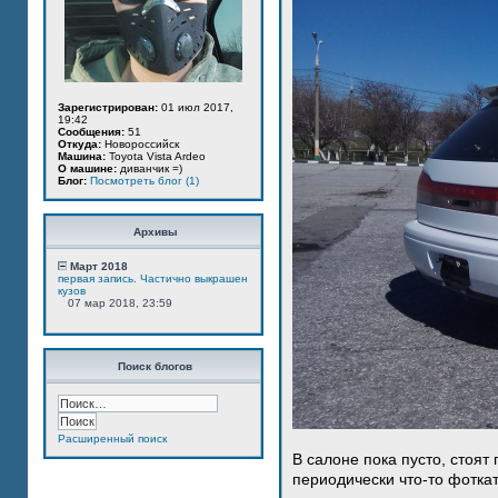
Зарегистрирован:
01 июл 2017,
19:42
Сообщения:
51
Откуда:
Новороссийск
Машина:
Toyota Vista Ardeo
О машине:
диванчик =)
Блог:
Посмотреть блог (1)
Архивы
Март 2018
первая запись. Частично выкрашен
кузов
07 мар 2018, 23:59
Поиск блогов
Расширенный поиск
В салоне пока пусто, стоят
периодически что-то фотка