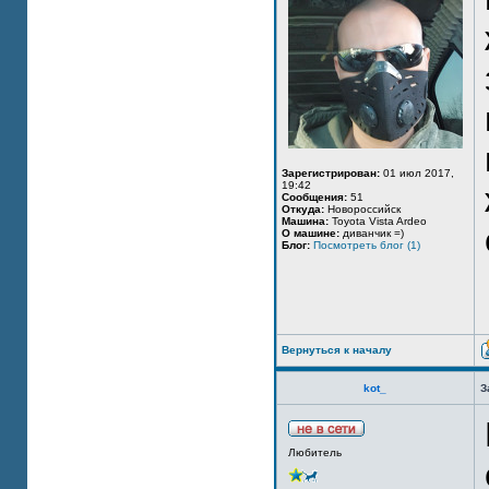
Зарегистрирован:
01 июл 2017,
19:42
Сообщения:
51
Откуда:
Новороссийск
Машина:
Toyota Vista Ardeo
О машине:
диванчик =)
Блог:
Посмотреть блог (1)
Вернуться к началу
kot_
З
Любитель