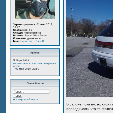
Зарегистрирован:
01 июл 2017,
19:42
Сообщения:
51
Откуда:
Новороссийск
Машина:
Toyota Vista Ardeo
О машине:
диванчик =)
Блог:
Посмотреть блог (1)
Архивы
Март 2018
первая запись. Частично выкрашен
кузов
07 мар 2018, 23:59
Поиск блогов
Расширенный поиск
В салоне пока пусто, стоят
периодически что-то фотка