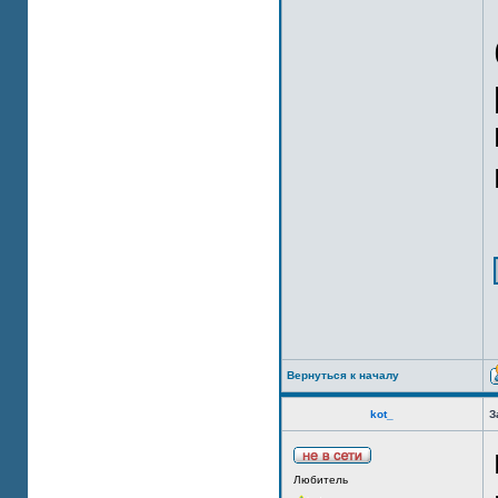
Вернуться к началу
kot_
З
Любитель