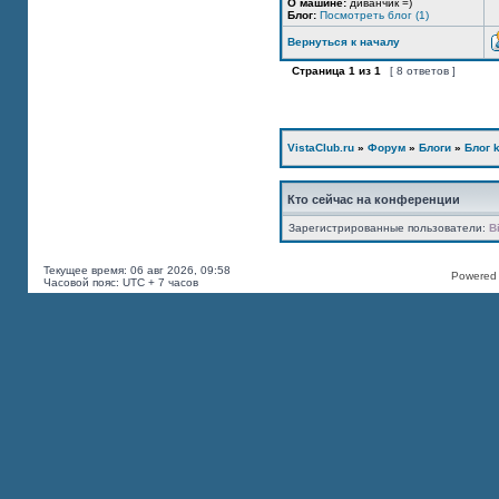
О машине:
диванчик =)
Блог:
Посмотреть блог (1)
Вернуться к началу
Страница
1
из
1
[ 8 ответов ]
VistaClub.ru
»
Форум
»
Блоги
»
Блог k
Кто сейчас на конференции
Зарегистрированные пользователи:
B
Текущее время: 06 авг 2026, 09:58
Powered b
Часовой пояс: UTC + 7 часов