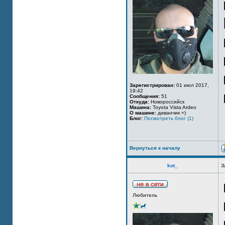
Зарегистрирован:
01 июл 2017,
19:42
Сообщения:
51
Откуда:
Новороссийск
Машина:
Toyota Vista Ardeo
О машине:
диванчик =)
Блог:
Посмотреть блог (1)
Вернуться к началу
kot_
З
Любитель