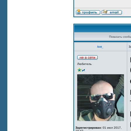
Показать сооб
kot_
З
Любитель
Зарегистрирован:
01 июл 2017,
19:42