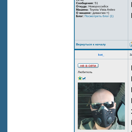
Сообщения:
51
Откуда:
Новороссийск
Машина:
Toyota Vista Ardeo
О машине:
диванчик =)
Блог:
Посмотреть блог (1)
Вернуться к началу
kot_
З
Любитель