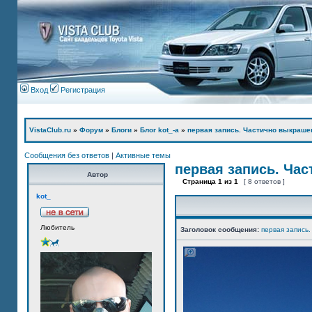
Вход
Регистрация
VistaClub.ru
»
Форум
»
Блоги
»
Блог kot_-а
»
первая запись. Частично выкраше
Сообщения без ответов
|
Активные темы
первая запись. Ча
Автор
Страница
1
из
1
[ 8 ответов ]
kot_
Любитель
Заголовок сообщения:
первая запись