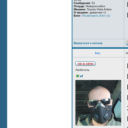
Сообщения:
51
Откуда:
Новороссийск
Машина:
Toyota Vista Ardeo
О машине:
диванчик =)
Блог:
Посмотреть блог (1)
Вернуться к началу
kot_
З
Любитель