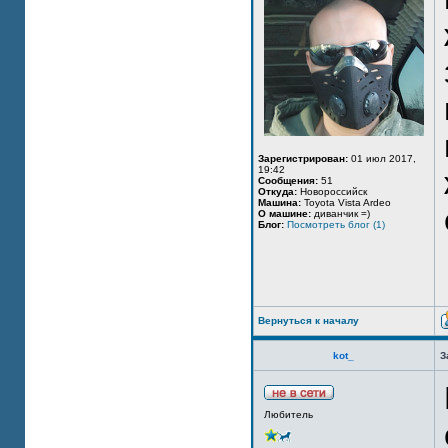
Зарегистрирован:
01 июл 2017,
19:42
Сообщения:
51
Откуда:
Новороссийск
Машина:
Toyota Vista Ardeo
О машине:
диванчик =)
Блог:
Посмотреть блог (1)
Вернуться к началу
kot_
З
Любитель