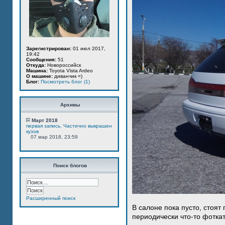
Зарегистрирован:
01 июл 2017,
19:42
Сообщения:
51
Откуда:
Новороссийск
Машина:
Toyota Vista Ardeo
О машине:
диванчик =)
Блог:
Посмотреть блог (1)
Архивы
Март 2018
первая запись. Частично выкрашен
кузов
07 мар 2018, 23:59
Поиск блогов
Расширенный поиск
В салоне пока пусто, стоят
периодически что-то фотка