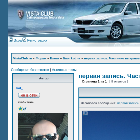
Вход
Регистрация
VistaClub.ru
»
Форум
»
Блоги
»
Блог kot_-а
»
первая запись. Частично выкраше
Сообщения без ответов
|
Активные темы
первая запись. Ча
Автор
Страница
1
из
1
[ 8 ответов ]
kot_
Любитель
Заголовок сообщения:
первая запись