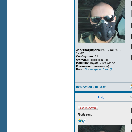
Зарегистрирован:
01 июл 2017,
19:42
Сообщения:
51
Откуда:
Новороссийск
Машина:
Toyota Vista Ardeo
О машине:
диванчик =)
Блог:
Посмотреть блог (1)
Вернуться к началу
kot_
З
Любитель