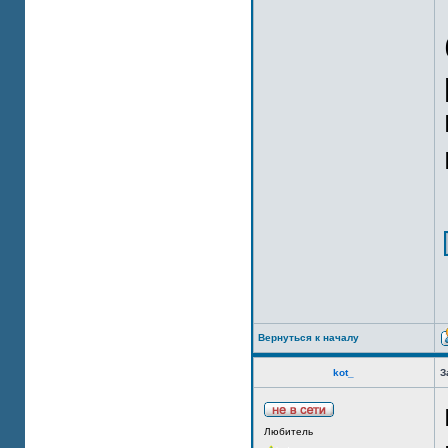
Вернуться к началу
kot_
З
Любитель