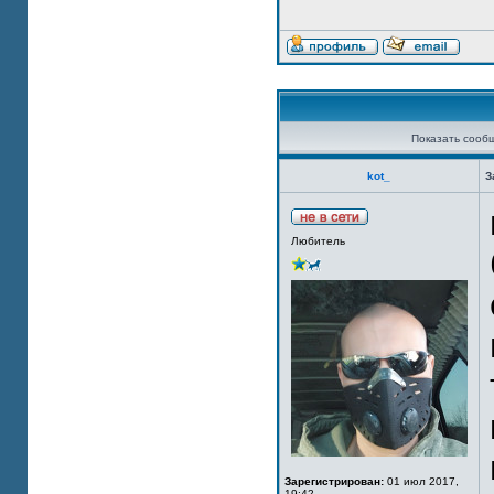
Показать сооб
kot_
З
Любитель
Зарегистрирован:
01 июл 2017,
19:42