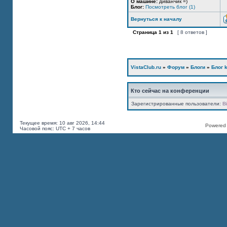
О машине:
диванчик =)
Блог:
Посмотреть блог (1)
Вернуться к началу
Страница
1
из
1
[ 8 ответов ]
VistaClub.ru
»
Форум
»
Блоги
»
Блог k
Кто сейчас на конференции
Зарегистрированные пользователи:
B
Текущее время: 10 авг 2026, 14:44
Powered b
Часовой пояс: UTC + 7 часов