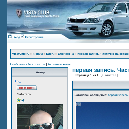
Вход
Регистрация
VistaClub.ru
»
Форум
»
Блоги
»
Блог kot_-а
»
первая запись. Частично выкраше
Сообщения без ответов
|
Активные темы
первая запись. Ча
Автор
Страница
1
из
1
[ 8 ответов ]
kot_
Любитель
Заголовок сообщения:
первая запись