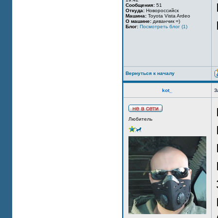
Сообщения:
51
Откуда:
Новороссийск
Машина:
Toyota Vista Ardeo
О машине:
диванчик =)
Блог:
Посмотреть блог (1)
Вернуться к началу
kot_
З
Любитель