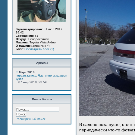
Зарегистрирован:
01 июл 2017,
19:42
Сообщения:
51
Откуда:
Новороссийск
Машина:
Toyota Vista Ardeo
О машине:
диванчик =)
Блог:
Посмотреть блог (1)
Архивы
Март 2018
первая запись. Частично выкрашен
кузов
07 мар 2018, 23:59
Поиск блогов
Расширенный поиск
В салоне пока пусто, стоят
периодически что-то фотка