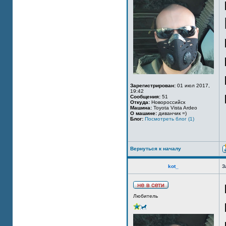
Зарегистрирован:
01 июл 2017,
19:42
Сообщения:
51
Откуда:
Новороссийск
Машина:
Toyota Vista Ardeo
О машине:
диванчик =)
Блог:
Посмотреть блог (1)
Вернуться к началу
kot_
З
Любитель