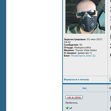
Зарегистрирован:
01 июл 2017,
19:42
Сообщения:
51
Откуда:
Новороссийск
Машина:
Toyota Vista Ardeo
О машине:
диванчик =)
Блог:
Посмотреть блог (1)
Вернуться к началу
kot_
З
Любитель