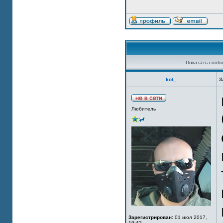
Показать сооб
kot_
З
Любитель
Зарегистрирован:
01 июл 2017,
19:42