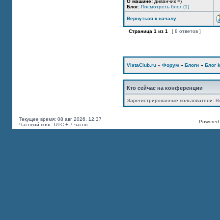
О машине:
диванчик =)
Блог:
Посмотреть блог (1)
Вернуться к началу
Страница
1
из
1
[ 8 ответов ]
VistaClub.ru
»
Форум
»
Блоги
»
Блог k
Кто сейчас на конференции
Зарегистрированные пользователи:
B
Текущее время: 08 авг 2026, 12:37
Powered b
Часовой пояс: UTC + 7 часов