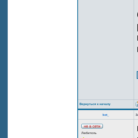
Вернуться к началу
kot_
З
Любитель