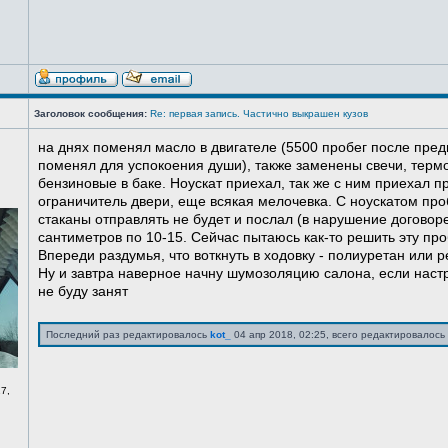
Заголовок сообщения:
Re: первая запись. Частично выкрашен кузов
на днях поменял масло в двигателе (5500 пробег после пред
поменял для успокоения души), также заменены свечи, терм
бензиновые в баке. Ноускат приехал, так же с ним приехал 
ограничитель двери, еще всякая мелочевка. С ноускатом про
стаканы отправлять не будет и послал (в нарушение договоре
сантиметров по 10-15. Сейчас пытаюсь как-то решить эту про
Впереди раздумья, что воткнуть в ходовку - полиуретан или ре
Ну и завтра наверное начну шумозоляцию салона, если нас
не буду занят
Последний раз редактировалось
kot_
04 апр 2018, 02:25, всего редактировалось 
7,