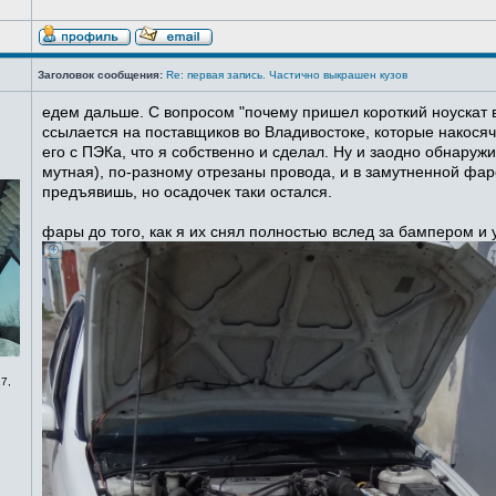
Заголовок сообщения:
Re: первая запись. Частично выкрашен кузов
едем дальше. С вопросом "почему пришел короткий ноускат в
ссылается на поставщиков во Владивостоке, которые накосячи
его с ПЭКа, что я собственно и сделал. Ну и заодно обнаруж
мутная), по-разному отрезаны провода, и в замутненной фаре
предъявишь, но осадочек таки остался.
фары до того, как я их снял полностью вслед за бампером и
7,