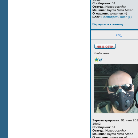
Сообщения:
51
Откуда:
Новороссийск
Машина:
Toyota Vista Ardeo
О машине:
диванчик =)
Блог:
Посмотреть блог (1)
Вернуться к началу
kot_
Любитель
Зарегистрирован:
01 июл 201
19:42
Сообщения:
51
Откуда:
Новороссийск
Машина:
Toyota Vista Ardeo
О машине:
диванчик =)