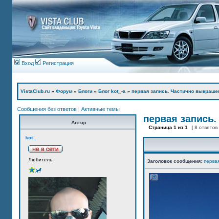
Вход
Регистрация
VistaClub.ru
»
Форум
»
Блоги
»
Блог kot_-а
»
первая запись. Частично выкраше
Сообщения без ответов
|
Активные темы
первая запись.
Автор
Страница
1
из
1
[ 8 ответов
kot_
Любитель
Заголовок сообщения:
перва