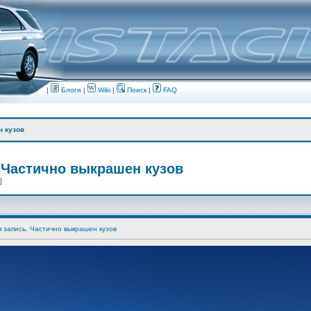
|
Блоги
|
Wiki
|
Поиск
|
FAQ
н кузов
 Частично выкрашен кузов
 ]
я запись. Частично выкрашен кузов