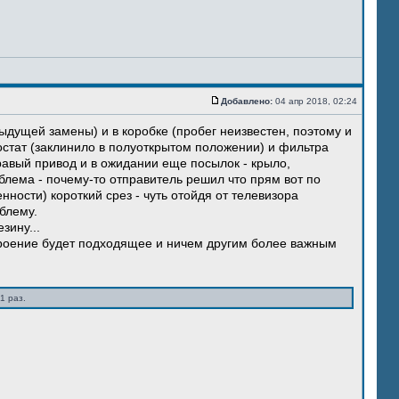
Добавлено:
04 апр 2018, 02:24
ыдущей замены) и в коробке (пробег неизвестен, поэтому и
остат (заклинило в полуоткрытом положении) и фильтра
правый привод и в ожидании еще посылок - крыло,
блема - почему-то отправитель решил что прям вот по
нности) короткий срез - чуть отойдя от телевизора
блему.
зину...
троение будет подходящее и ничем другим более важным
1 раз.