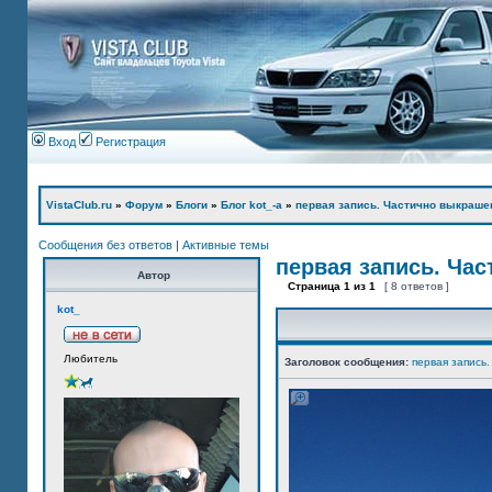
Вход
Регистрация
VistaClub.ru
»
Форум
»
Блоги
»
Блог kot_-а
»
первая запись. Частично выкраше
Сообщения без ответов
|
Активные темы
первая запись. Ча
Автор
Страница
1
из
1
[ 8 ответов ]
kot_
Любитель
Заголовок сообщения:
первая запись