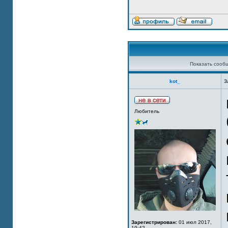
Показать сооб
kot_
З
Любитель
Зарегистрирован:
01 июл 2017,
19:42