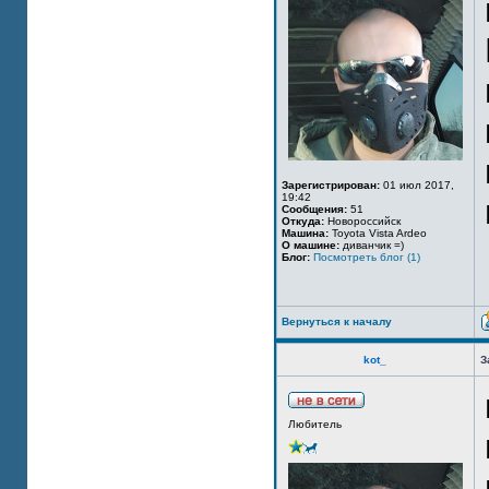
Зарегистрирован:
01 июл 2017,
19:42
Сообщения:
51
Откуда:
Новороссийск
Машина:
Toyota Vista Ardeo
О машине:
диванчик =)
Блог:
Посмотреть блог (1)
Вернуться к началу
kot_
З
Любитель