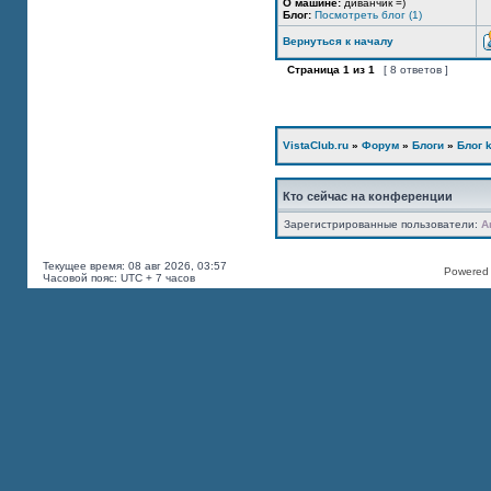
О машине:
диванчик =)
Блог:
Посмотреть блог (1)
Вернуться к началу
Страница
1
из
1
[ 8 ответов ]
VistaClub.ru
»
Форум
»
Блоги
»
Блог k
Кто сейчас на конференции
Зарегистрированные пользователи:
A
Текущее время: 08 авг 2026, 03:57
Powered b
Часовой пояс: UTC + 7 часов