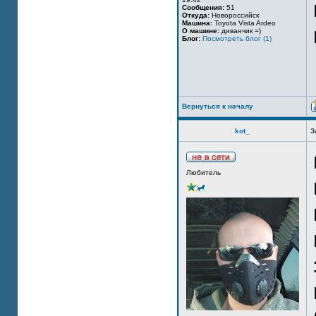
Сообщения:
51
Откуда:
Новороссийск
Машина:
Toyota Vista Ardeo
О машине:
диванчик =)
Блог:
Посмотреть блог (1)
Вернуться к началу
kot_
З
Любитель