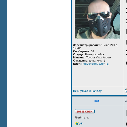
Зарегистрирован:
01 июл 2017,
19:42
Сообщения:
51
Откуда:
Новороссийск
Машина:
Toyota Vista Ardeo
О машине:
диванчик =)
Блог:
Посмотреть блог (1)
Вернуться к началу
kot_
З
Любитель