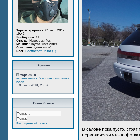
Зарегистрирован:
01 июл 2017,
19:42
Сообщения:
51
Откуда:
Новороссийск
Машина:
Toyota Vista Ardeo
О машине:
диванчик =)
Блог:
Посмотреть блог (1)
Архивы
Март 2018
первая запись. Частично выкрашен
кузов
07 мар 2018, 23:59
Поиск блогов
Расширенный поиск
В салоне пока пусто, стоят
периодически что-то фотка