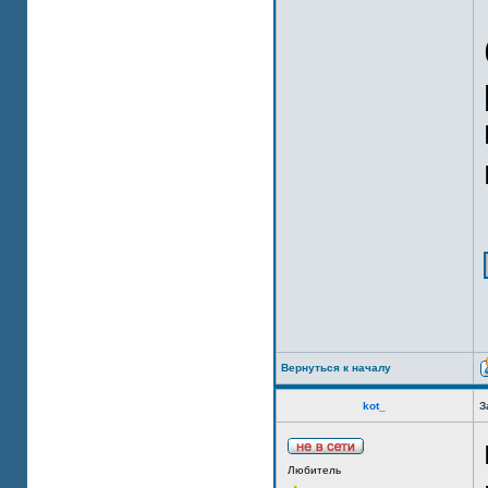
Вернуться к началу
kot_
З
Любитель