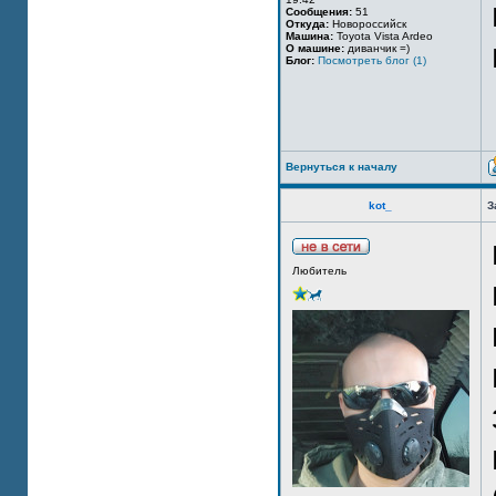
Сообщения:
51
Откуда:
Новороссийск
Машина:
Toyota Vista Ardeo
О машине:
диванчик =)
Блог:
Посмотреть блог (1)
Вернуться к началу
kot_
З
Любитель