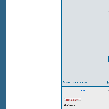
Вернуться к началу
kot_
З
Любитель