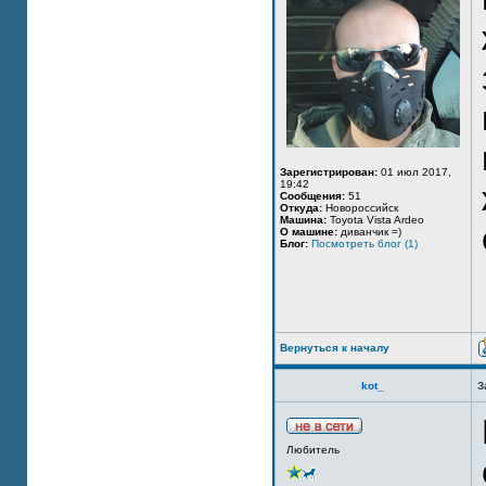
Зарегистрирован:
01 июл 2017,
19:42
Сообщения:
51
Откуда:
Новороссийск
Машина:
Toyota Vista Ardeo
О машине:
диванчик =)
Блог:
Посмотреть блог (1)
Вернуться к началу
kot_
З
Любитель