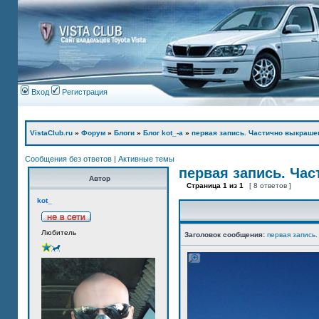
Вход
Регистрация
VistaClub.ru
»
Форум
»
Блоги
»
Блог kot_-а
»
первая запись. Частично выкраше
Сообщения без ответов
|
Активные темы
первая запись. Ча
Автор
Страница
1
из
1
[ 8 ответов ]
kot_
Любитель
Заголовок сообщения:
первая запись