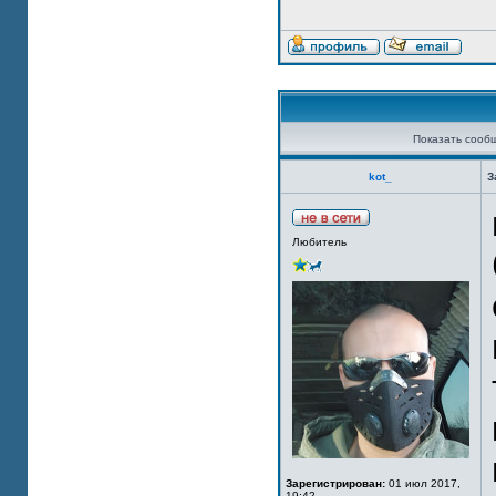
Показать сооб
kot_
З
Любитель
Зарегистрирован:
01 июл 2017,
19:42