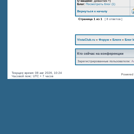
О машине:
диванчик =)
Блог:
Посмотреть блог (1)
Вернуться к началу
Страница
1
из
1
[ 8 ответов ]
VistaClub.ru
»
Форум
»
Блоги
»
Блог k
Кто сейчас на конференции
Зарегистрированные пользователи:
A
Текущее время: 08 авг 2026, 10:24
Powered b
Часовой пояс: UTC + 7 часов