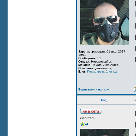
Зарегистрирован:
01 июл 2017,
19:42
Сообщения:
51
Откуда:
Новороссийск
Машина:
Toyota Vista Ardeo
О машине:
диванчик =)
Блог:
Посмотреть блог (1)
Вернуться к началу
kot_
З
Любитель