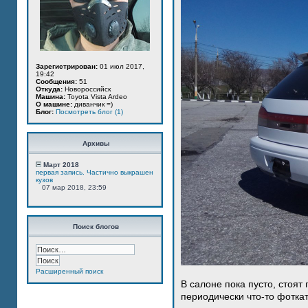
Зарегистрирован:
01 июл 2017,
19:42
Сообщения:
51
Откуда:
Новороссийск
Машина:
Toyota Vista Ardeo
О машине:
диванчик =)
Блог:
Посмотреть блог (1)
Архивы
Март 2018
первая запись. Частично выкрашен
кузов
07 мар 2018, 23:59
Поиск блогов
Расширенный поиск
В салоне пока пусто, стоят
периодически что-то фотка