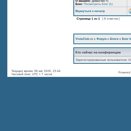
О машине:
диванчик =)
Блог:
Посмотреть блог (1)
Вернуться к началу
Страница
1
из
1
[ 8 ответов ]
VistaClub.ru
»
Форум
»
Блоги
»
Блог k
Кто сейчас на конференции
Зарегистрированные пользователи:
B
Текущее время: 08 авг 2026, 15:44
Powered b
Часовой пояс: UTC + 7 часов