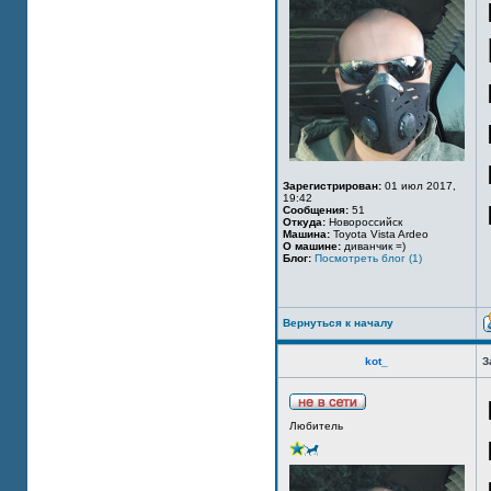
Зарегистрирован:
01 июл 2017,
19:42
Сообщения:
51
Откуда:
Новороссийск
Машина:
Toyota Vista Ardeo
О машине:
диванчик =)
Блог:
Посмотреть блог (1)
Вернуться к началу
kot_
З
Любитель