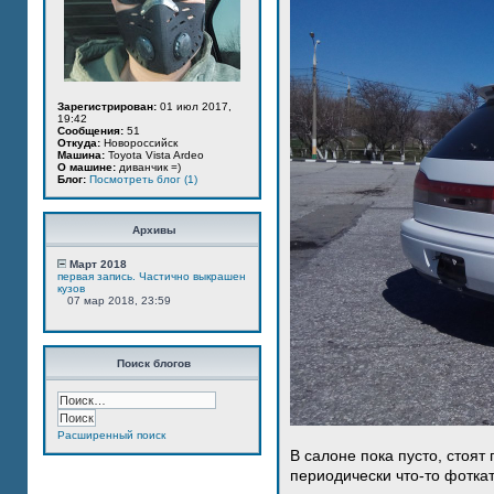
Зарегистрирован:
01 июл 2017,
19:42
Сообщения:
51
Откуда:
Новороссийск
Машина:
Toyota Vista Ardeo
О машине:
диванчик =)
Блог:
Посмотреть блог (1)
Архивы
Март 2018
первая запись. Частично выкрашен
кузов
07 мар 2018, 23:59
Поиск блогов
Расширенный поиск
В салоне пока пусто, стоят
периодически что-то фотка