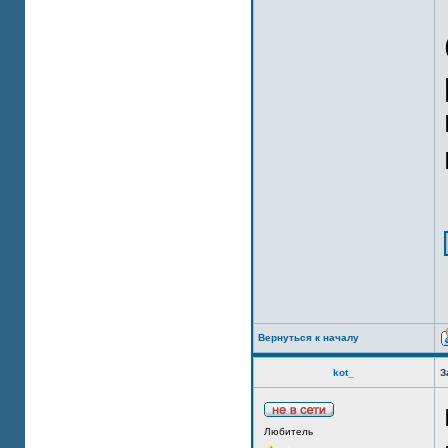
Вернуться к началу
kot_
З
Любитель