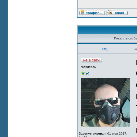
Показать сооб
kot_
З
Любитель
Зарегистрирован:
01 июл 2017,
19:42