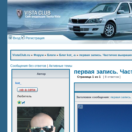
Вход
Регистрация
VistaClub.ru
»
Форум
»
Блоги
»
Блог kot_-а
»
первая запись. Частично выкраше
Сообщения без ответов
|
Активные темы
первая запись. Ча
Автор
Страница
1
из
1
[ 8 ответов ]
kot_
Любитель
Заголовок сообщения:
первая запись