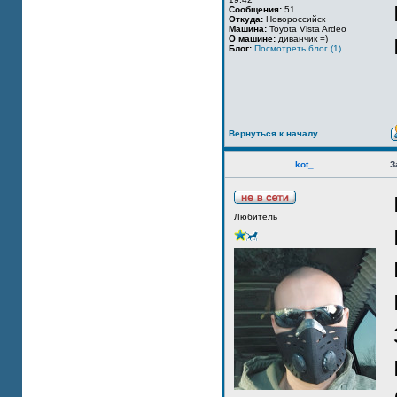
Сообщения:
51
Откуда:
Новороссийск
Машина:
Toyota Vista Ardeo
О машине:
диванчик =)
Блог:
Посмотреть блог (1)
Вернуться к началу
kot_
З
Любитель