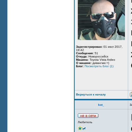
Зарегистрирован:
01 июл 2017,
19:42
Сообщения:
51
Откуда:
Новороссийск
Машина:
Toyota Vista Ardeo
О машине:
диванчик =)
Блог:
Посмотреть блог (1)
Вернуться к началу
kot_
З
Любитель