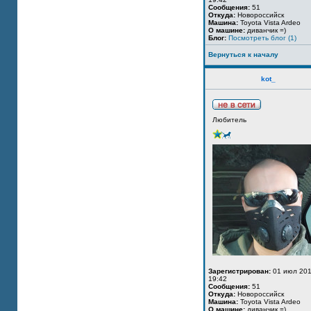
Сообщения:
51
Откуда:
Новороссийск
Машина:
Toyota Vista Ardeo
О машине:
диванчик =)
Блог:
Посмотреть блог (1)
Вернуться к началу
kot_
Любитель
Зарегистрирован:
01 июл 201
19:42
Сообщения:
51
Откуда:
Новороссийск
Машина:
Toyota Vista Ardeo
О машине:
диванчик =)