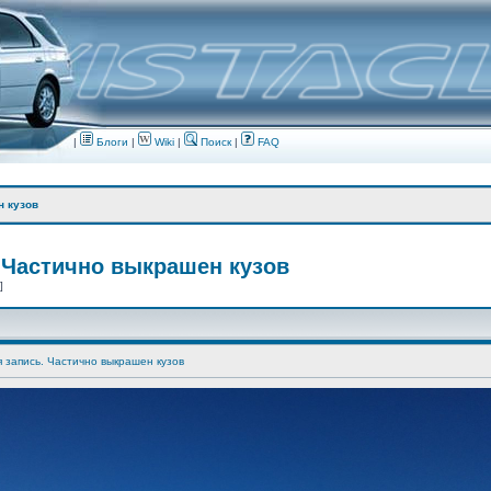
|
Блоги
|
Wiki
|
Поиск
|
FAQ
н кузов
 Частично выкрашен кузов
 ]
я запись. Частично выкрашен кузов