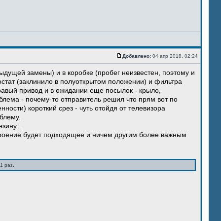
Добавлено:
04 апр 2018, 02:24
ыдущей замены) и в коробке (пробег неизвестен, поэтому и
остат (заклинило в полуоткрытом положении) и фильтра
правый привод и в ожидании еще посылок - крыло,
блема - почему-то отправитель решил что прям вот по
нности) короткий срез - чуть отойдя от телевизора
блему.
зину...
троение будет подходящее и ничем другим более важным
1 раз.