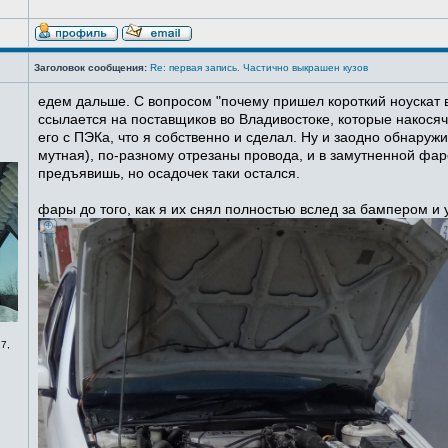
Заголовок сообщения:
Re: первая запись. Частично выкрашен кузов
едем дальше. С вопросом "почему пришел короткий ноускат в
ссылается на поставщиков во Владивостоке, которые накосячи
его с ПЭКа, что я собственно и сделал. Ну и заодно обнаруж
мутная), по-разному отрезаны провода, и в замутненной фаре
предъявишь, но осадочек таки остался.
фары до того, как я их снял полностью вслед за бампером и
7,