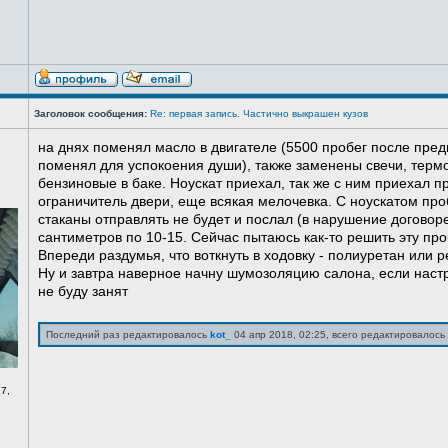
Заголовок сообщения:
Re: первая запись. Частично выкрашен кузов
на днях поменял масло в двигателе (5500 пробег после пред
поменял для успокоения души), также заменены свечи, терм
бензиновые в баке. Ноускат приехал, так же с ним приехал 
ограничитель двери, еще всякая мелочевка. С ноускатом про
стаканы отправлять не будет и послал (в нарушение договоре
сантиметров по 10-15. Сейчас пытаюсь как-то решить эту про
Впереди раздумья, что воткнуть в ходовку - полиуретан или ре
Ну и завтра наверное начну шумозоляцию салона, если нас
не буду занят
Последний раз редактировалось
kot_
04 апр 2018, 02:25, всего редактировалось 
7,