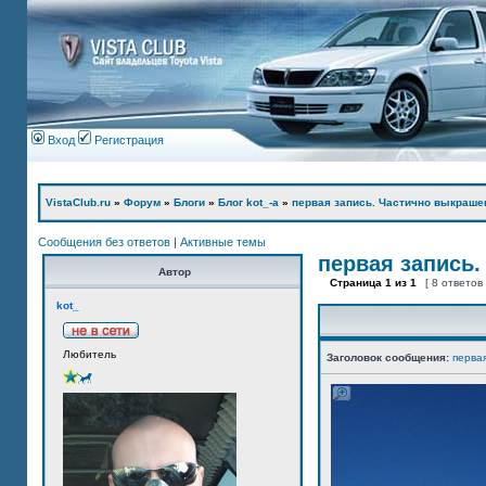
Вход
Регистрация
VistaClub.ru
»
Форум
»
Блоги
»
Блог kot_-а
»
первая запись. Частично выкраше
Сообщения без ответов
|
Активные темы
первая запись.
Автор
Страница
1
из
1
[ 8 ответов
kot_
Любитель
Заголовок сообщения:
перва