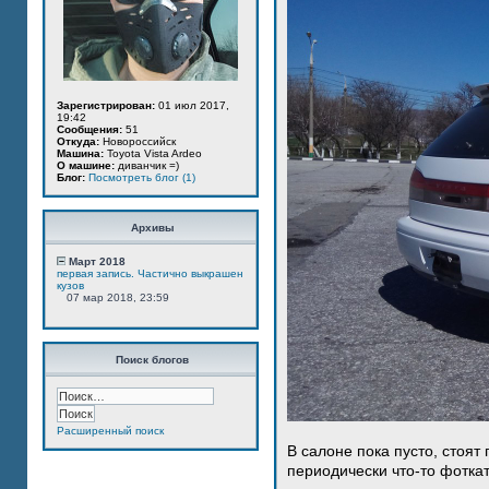
Зарегистрирован:
01 июл 2017,
19:42
Сообщения:
51
Откуда:
Новороссийск
Машина:
Toyota Vista Ardeo
О машине:
диванчик =)
Блог:
Посмотреть блог (1)
Архивы
Март 2018
первая запись. Частично выкрашен
кузов
07 мар 2018, 23:59
Поиск блогов
Расширенный поиск
В салоне пока пусто, стоят
периодически что-то фотка