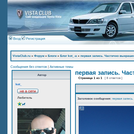
Вход
Регистрация
VistaClub.ru
»
Форум
»
Блоги
»
Блог kot_-а
»
первая запись. Частично выкраше
Сообщения без ответов
|
Активные темы
первая запись. Ча
Автор
Страница
1
из
1
[ 8 ответов ]
kot_
Любитель
Заголовок сообщения:
первая запись