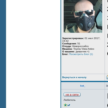
Зарегистрирован:
01 июл 2017,
19:42
Сообщения:
51
Откуда:
Новороссийск
Машина:
Toyota Vista Ardeo
О машине:
диванчик =)
Блог:
Посмотреть блог (1)
Вернуться к началу
kot_
З
Любитель