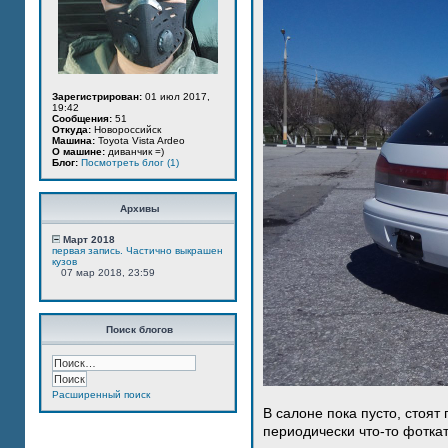
Зарегистрирован:
01 июл 2017,
19:42
Сообщения:
51
Откуда:
Новороссийск
Машина:
Toyota Vista Ardeo
О машине:
диванчик =)
Блог:
Посмотреть блог (1)
Архивы
Март 2018
первая запись. Частично выкрашен
кузов
07 мар 2018, 23:59
Поиск блогов
Расширенный поиск
В салоне пока пусто, стоят
периодически что-то фотка