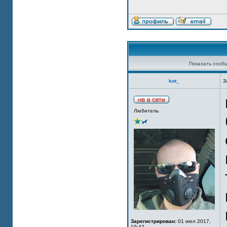
Показать сооб
kot_
З
Любитель
Зарегистрирован:
01 июл 2017,
19:42