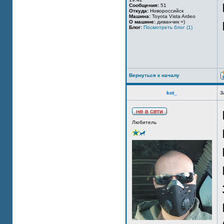
Сообщения:
51
Откуда:
Новороссийск
Машина:
Toyota Vista Ardeo
О машине:
диванчик =)
Блог:
Посмотреть блог (1)
Вернуться к началу
kot_
З
Любитель