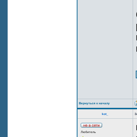
Вернуться к началу
kot_
З
Любитель