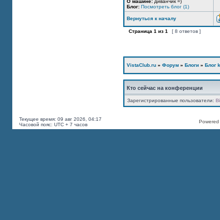
О машине:
диванчик =)
Блог:
Посмотреть блог (1)
Вернуться к началу
Страница
1
из
1
[ 8 ответов ]
VistaClub.ru
»
Форум
»
Блоги
»
Блог k
Кто сейчас на конференции
Зарегистрированные пользователи:
B
Текущее время: 09 авг 2026, 04:17
Powered b
Часовой пояс: UTC + 7 часов