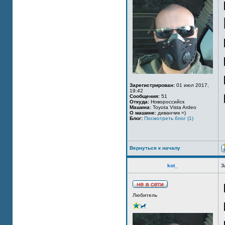
Зарегистрирован:
01 июл 2017,
19:42
Сообщения:
51
Откуда:
Новороссийск
Машина:
Toyota Vista Ardeo
О машине:
диванчик =)
Блог:
Посмотреть блог (1)
Вернуться к началу
kot_
З
Любитель