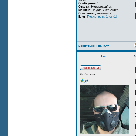
Сообщения:
51
Откуда:
Новороссийск
Машина:
Toyota Vista Ardeo
О машине:
диванчик =)
Блог:
Посмотреть блог (1)
Вернуться к началу
kot_
З
Любитель