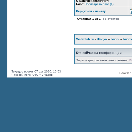
О машине:
диванчик =)
Блог:
Посмотреть блог (1)
Вернуться к началу
Страница
1
из
1
[ 8 ответов ]
VistaClub.ru
»
Форум
»
Блоги
»
Блог k
Кто сейчас на конференции
Зарегистрированные пользователи:
B
Текущее время: 07 авг 2026, 10:53
Powered b
Часовой пояс: UTC + 7 часов