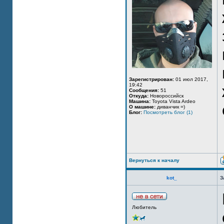
Зарегистрирован:
01 июл 2017,
19:42
Сообщения:
51
Откуда:
Новороссийск
Машина:
Toyota Vista Ardeo
О машине:
диванчик =)
Блог:
Посмотреть блог (1)
Вернуться к началу
kot_
З
Любитель