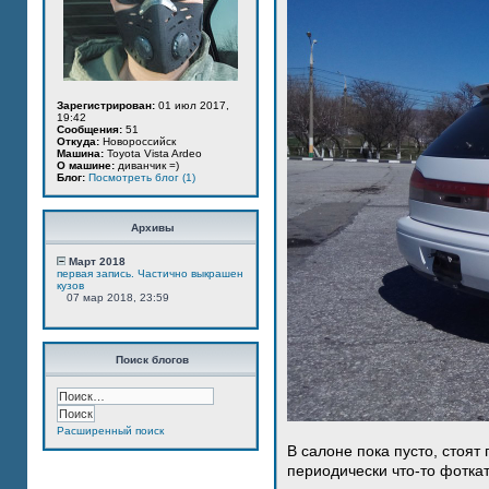
Зарегистрирован:
01 июл 2017,
19:42
Сообщения:
51
Откуда:
Новороссийск
Машина:
Toyota Vista Ardeo
О машине:
диванчик =)
Блог:
Посмотреть блог (1)
Архивы
Март 2018
первая запись. Частично выкрашен
кузов
07 мар 2018, 23:59
Поиск блогов
Расширенный поиск
В салоне пока пусто, стоят
периодически что-то фотка