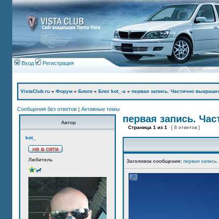
Вход
Регистрация
VistaClub.ru
»
Форум
»
Блоги
»
Блог kot_-а
»
первая запись. Частично выкраше
Сообщения без ответов
|
Активные темы
первая запись. Ча
Автор
Страница
1
из
1
[ 8 ответов ]
kot_
Любитель
Заголовок сообщения:
первая запись