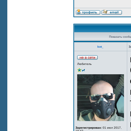
Показать сооб
kot_
З
Любитель
Зарегистрирован:
01 июл 2017,
19:42