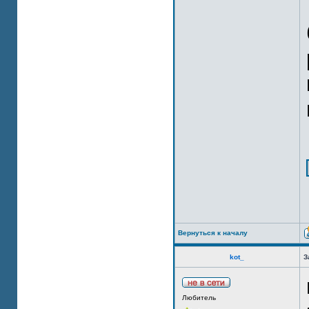
Вернуться к началу
kot_
З
Любитель