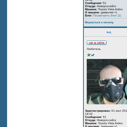
Сообщения:
51
Откуда:
Новороссийск
Машина:
Toyota Vista Ardeo
О машине:
диванчик =)
Блог:
Посмотреть блог (1)
Вернуться к началу
kot_
Любитель
Зарегистрирован:
01 июл 201
19:42
Сообщения:
51
Откуда:
Новороссийск
Машина:
Toyota Vista Ardeo
О машине:
диванчик =)