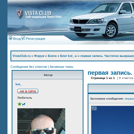
Вход
Регистрация
VistaClub.ru
»
Форум
»
Блоги
»
Блог kot_-а
»
первая запись. Частично выкраше
Сообщения без ответов
|
Активные темы
первая запись.
Автор
Страница
1
из
1
[ 8 ответов
kot_
Любитель
Заголовок сообщения:
перва