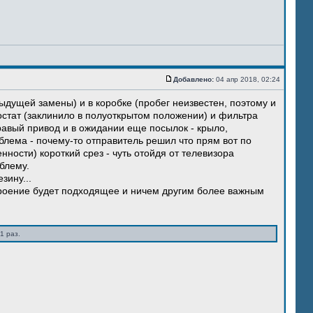
Добавлено:
04 апр 2018, 02:24
ыдущей замены) и в коробке (пробег неизвестен, поэтому и
остат (заклинило в полуоткрытом положении) и фильтра
правый привод и в ожидании еще посылок - крыло,
блема - почему-то отправитель решил что прям вот по
нности) короткий срез - чуть отойдя от телевизора
блему.
зину...
троение будет подходящее и ничем другим более важным
1 раз.