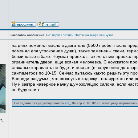
Заголовок сообщения:
Re: первая запись. Частично выкрашен кузов
на днях поменял масло в двигателе (5500 пробег после пред
поменял для успокоения души), также заменены свечи, терм
бензиновые в баке. Ноускат приехал, так же с ним приехал 
ограничитель двери, еще всякая мелочевка. С ноускатом про
стаканы отправлять не будет и послал (в нарушение договоре
сантиметров по 10-15. Сейчас пытаюсь как-то решить эту про
Впереди раздумья, что воткнуть в ходовку - полиуретан или ре
Ну и завтра наверное начну шумозоляцию салона, если нас
не буду занят
Последний раз редактировалось
kot_
04 апр 2018, 02:25, всего редактировалось 
7,