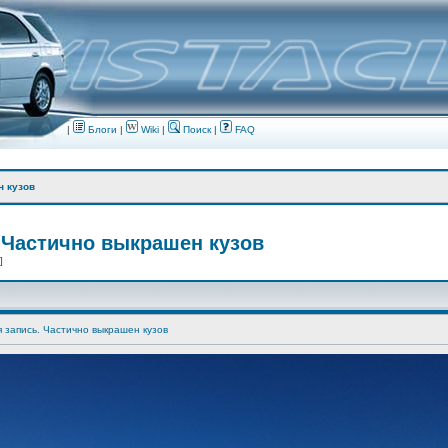
|
Блоги
|
Wiki
|
Поиск
|
FAQ
н кузов
 Частично выкрашен кузов
 ]
я запись. Частично выкрашен кузов