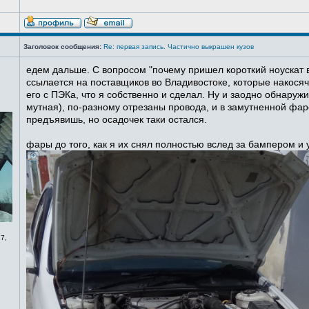
Заголовок сообщения:
Re: первая запись. Частично выкрашен кузов
едем дальше. С вопросом "почему пришел короткий ноускат в
ссылается на поставщиков во Владивостоке, которые накосячи
его с ПЭКа, что я собственно и сделал. Ну и заодно обнаруж
мутная), по-разному отрезаны провода, и в замутненной фаре
предъявишь, но осадочек таки остался.
фары до того, как я их снял полностью вслед за бампером и
7,