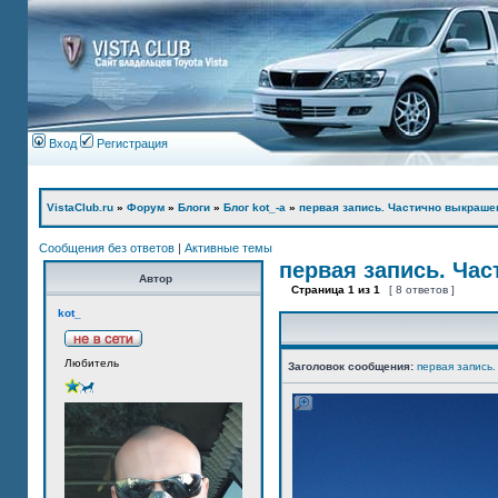
Вход
Регистрация
VistaClub.ru
»
Форум
»
Блоги
»
Блог kot_-а
»
первая запись. Частично выкраше
Сообщения без ответов
|
Активные темы
первая запись. Ча
Автор
Страница
1
из
1
[ 8 ответов ]
kot_
Любитель
Заголовок сообщения:
первая запись