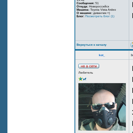
Сообщения:
51
Откуда:
Новороссийск
Машина:
Toyota Vista Ardeo
О машине:
диванчик =)
Блог:
Посмотреть блог (1)
Вернуться к началу
kot_
З
Любитель