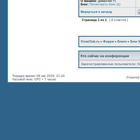
О машине:
диванчик =)
Блог:
Посмотреть блог (1)
Вернуться к началу
Страница
1
из
1
[ 8 ответов ]
VistaClub.ru
»
Форум
»
Блоги
»
Блог k
Кто сейчас на конференции
Зарегистрированные пользователи:
B
Текущее время: 09 авг 2026, 21:24
Powered b
Часовой пояс: UTC + 7 часов