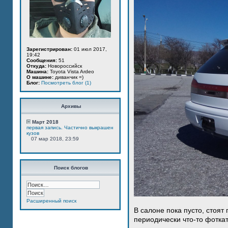
Зарегистрирован:
01 июл 2017,
19:42
Сообщения:
51
Откуда:
Новороссийск
Машина:
Toyota Vista Ardeo
О машине:
диванчик =)
Блог:
Посмотреть блог (1)
Архивы
Март 2018
первая запись. Частично выкрашен
кузов
07 мар 2018, 23:59
Поиск блогов
Расширенный поиск
В салоне пока пусто, стоят
периодически что-то фотка