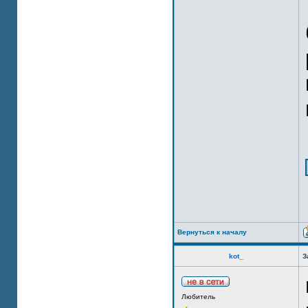
Вернуться к началу
kot_
З
Любитель