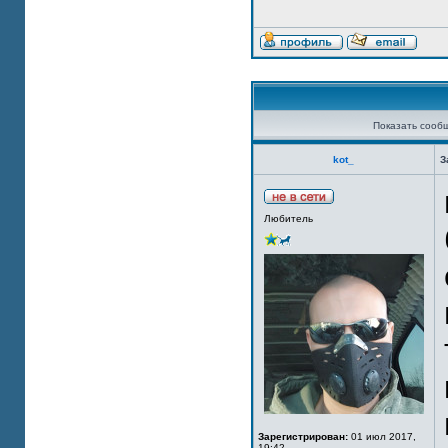
Показать сооб
kot_
З
Любитель
Зарегистрирован:
01 июл 2017,
19:42