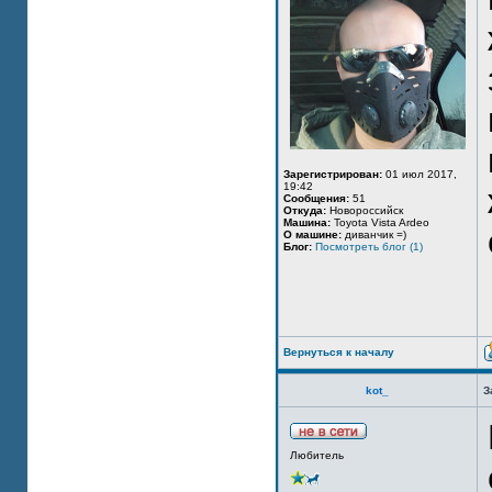
Зарегистрирован:
01 июл 2017,
19:42
Сообщения:
51
Откуда:
Новороссийск
Машина:
Toyota Vista Ardeo
О машине:
диванчик =)
Блог:
Посмотреть блог (1)
Вернуться к началу
kot_
З
Любитель