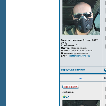
Зарегистрирован:
01 июл 2017,
19:42
Сообщения:
51
Откуда:
Новороссийск
Машина:
Toyota Vista Ardeo
О машине:
диванчик =)
Блог:
Посмотреть блог (1)
Вернуться к началу
kot_
З
Любитель