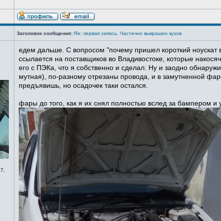
Заголовок сообщения:
Re: первая запись. Частично выкрашен кузов
едем дальше. С вопросом "почему пришел короткий ноускат в
ссылается на поставщиков во Владивостоке, которые накосячи
его с ПЭКа, что я собственно и сделал. Ну и заодно обнаруж
мутная), по-разному отрезаны провода, и в замутненной фаре
предъявишь, но осадочек таки остался.
фары до того, как я их снял полностью вслед за бампером и
7,