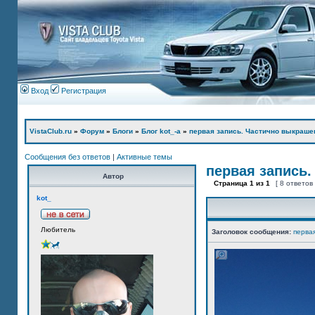
Вход
Регистрация
VistaClub.ru
»
Форум
»
Блоги
»
Блог kot_-а
»
первая запись. Частично выкраше
Сообщения без ответов
|
Активные темы
первая запись.
Автор
Страница
1
из
1
[ 8 ответов
kot_
Любитель
Заголовок сообщения:
перва