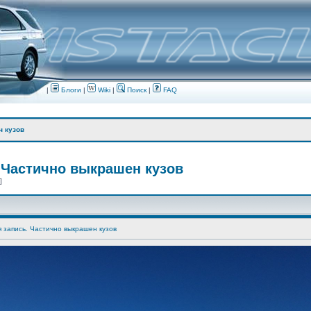
|
Блоги
|
Wiki
|
Поиск
|
FAQ
н кузов
 Частично выкрашен кузов
 ]
я запись. Частично выкрашен кузов