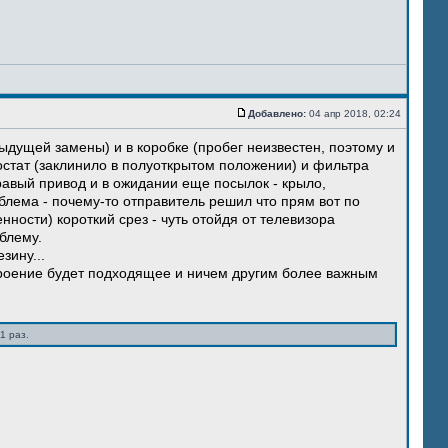
Добавлено:
04 апр 2018, 02:24
ыдущей замены) и в коробке (пробег неизвестен, поэтому и
остат (заклинило в полуоткрытом положении) и фильтра
правый привод и в ожидании еще посылок - крыло,
блема - почему-то отправитель решил что прям вот по
нности) короткий срез - чуть отойдя от телевизора
блему.
зину...
троение будет подходящее и ничем другим более важным
1 раз.