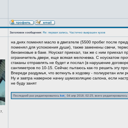
Заголовок сообщения:
Re: первая запись. Частично выкрашен кузов
на днях поменял масло в двигателе (5500 пробег после пред
поменял для успокоения души), также заменены свечи, терм
бензиновые в баке. Ноускат приехал, так же с ним приехал 
ограничитель двери, еще всякая мелочевка. С ноускатом про
стаканы отправлять не будет и послал (в нарушение договоре
сантиметров по 10-15. Сейчас пытаюсь как-то решить эту про
Впереди раздумья, что воткнуть в ходовку - полиуретан или ре
Ну и завтра наверное начну шумозоляцию салона, если нас
не буду занят
Последний раз редактировалось
kot_
04 апр 2018, 02:25, всего редактировалось 
7,