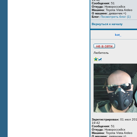
Сообщения:
51
Откуда:
Новороссийск
Машина:
Toyota Vista Ardeo
О машине:
диванчик =)
Блог:
Посмотреть блог (1)
Вернуться к началу
kot_
Любитель
Зарегистрирован:
01 июл 201
19:42
Сообщения:
51
Откуда:
Новороссийск
Машина:
Toyota Vista Ardeo
О машине:
диванчик =)