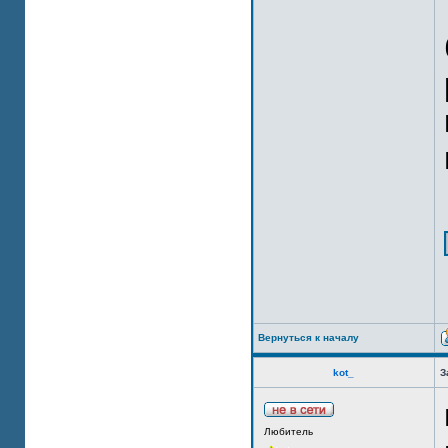
Вернуться к началу
kot_
З
Любитель