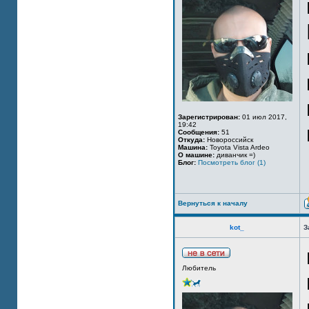
Зарегистрирован:
01 июл 2017,
19:42
Сообщения:
51
Откуда:
Новороссийск
Машина:
Toyota Vista Ardeo
О машине:
диванчик =)
Блог:
Посмотреть блог (1)
Вернуться к началу
kot_
З
Любитель