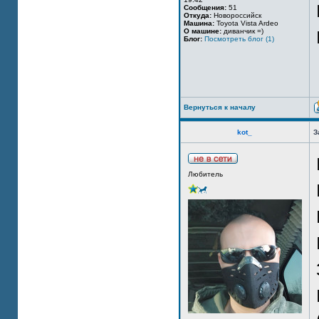
Сообщения:
51
Откуда:
Новороссийск
Машина:
Toyota Vista Ardeo
О машине:
диванчик =)
Блог:
Посмотреть блог (1)
Вернуться к началу
kot_
З
Любитель