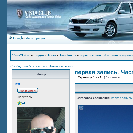
Вход
Регистрация
VistaClub.ru
»
Форум
»
Блоги
»
Блог kot_-а
»
первая запись. Частично выкраше
Сообщения без ответов
|
Активные темы
первая запись. Ча
Автор
Страница
1
из
1
[ 8 ответов ]
kot_
Любитель
Заголовок сообщения:
первая запись