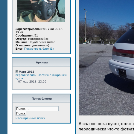
Зарегистрирован:
01 июл 2017,
19:42
Сообщения:
51
Откуда:
Новороссийск
Машина:
Toyota Vista Ardeo
О машине:
диванчик =)
Блог:
Посмотреть блог (1)
Архивы
Март 2018
первая запись. Частично выкрашен
кузов
07 мар 2018, 23:59
Поиск блогов
Расширенный поиск
В салоне пока пусто, стоят
периодически что-то фотка