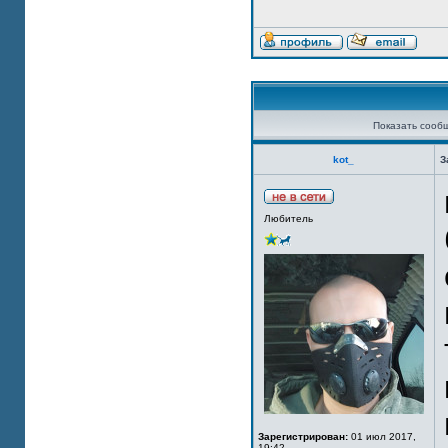
Показать сооб
kot_
З
Любитель
Зарегистрирован:
01 июл 2017,
19:42