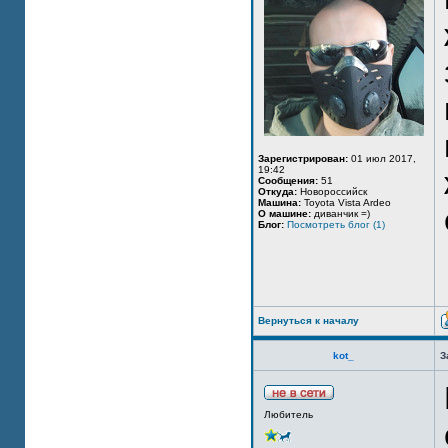
Зарегистрирован:
01 июл 2017,
19:42
Сообщения:
51
Откуда:
Новороссийск
Машина:
Toyota Vista Ardeo
О машине:
диванчик =)
Блог:
Посмотреть блог (1)
Вернуться к началу
kot_
З
Любитель