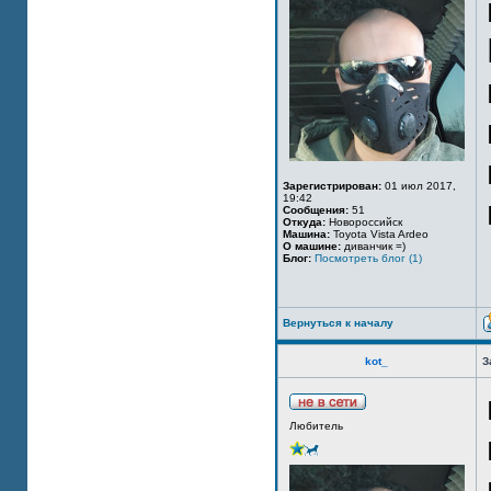
Зарегистрирован:
01 июл 2017,
19:42
Сообщения:
51
Откуда:
Новороссийск
Машина:
Toyota Vista Ardeo
О машине:
диванчик =)
Блог:
Посмотреть блог (1)
Вернуться к началу
kot_
З
Любитель