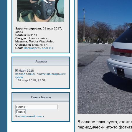
Зарегистрирован:
01 июл 2017,
19:42
Сообщения:
51
Откуда:
Новороссийск
Машина:
Toyota Vista Ardeo
О машине:
диванчик =)
Блог:
Посмотреть блог (1)
Архивы
Март 2018
первая запись. Частично выкрашен
кузов
07 мар 2018, 23:59
Поиск блогов
Расширенный поиск
В салоне пока пусто, стоят
периодически что-то фотка