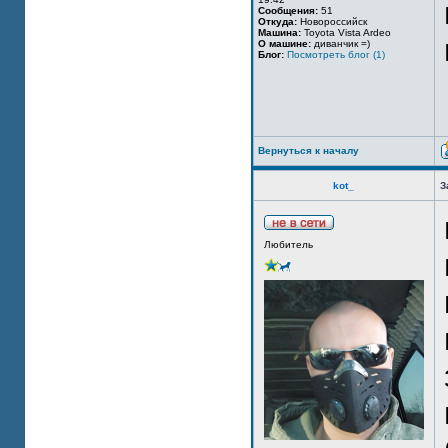
Сообщения:
51
Откуда:
Новороссийск
Машина:
Toyota Vista Ardeo
О машине:
диванчик =)
Блог:
Посмотреть блог (1)
Вернуться к началу
kot_
З
Любитель