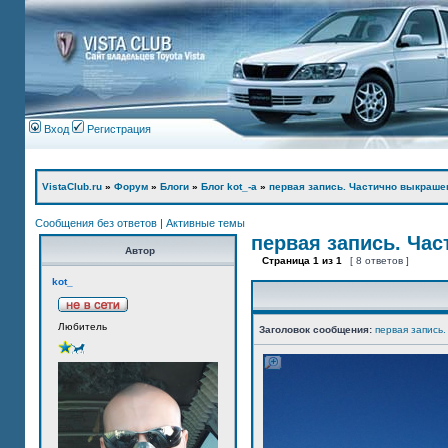
Вход
Регистрация
VistaClub.ru
»
Форум
»
Блоги
»
Блог kot_-а
»
первая запись. Частично выкраше
Сообщения без ответов
|
Активные темы
первая запись. Ча
Автор
Страница
1
из
1
[ 8 ответов ]
kot_
Любитель
Заголовок сообщения:
первая запись