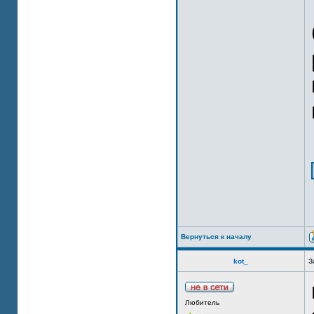
Вернуться к началу
kot_
З
Любитель