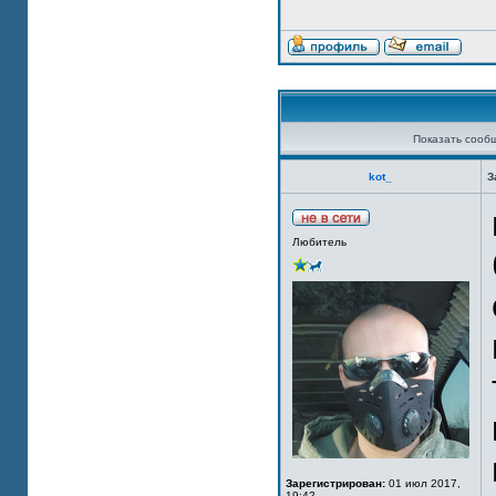
Показать сооб
kot_
З
Любитель
Зарегистрирован:
01 июл 2017,
19:42