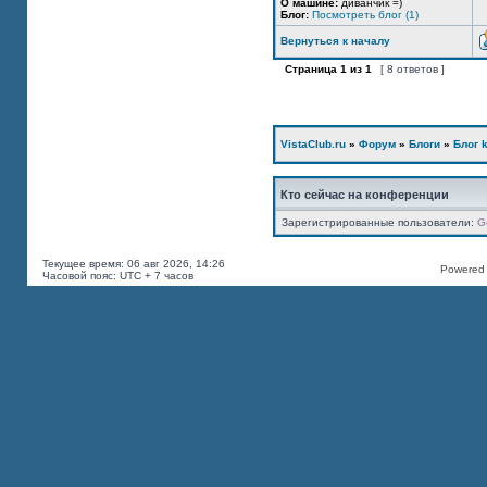
О машине:
диванчик =)
Блог:
Посмотреть блог (1)
Вернуться к началу
Страница
1
из
1
[ 8 ответов ]
VistaClub.ru
»
Форум
»
Блоги
»
Блог k
Кто сейчас на конференции
Зарегистрированные пользователи:
G
Текущее время: 06 авг 2026, 14:26
Powered b
Часовой пояс: UTC + 7 часов