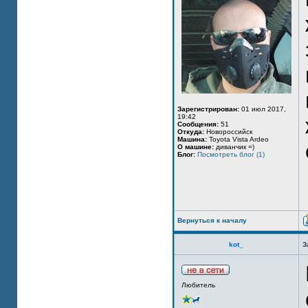
Зарегистрирован:
01 июл 2017,
19:42
Сообщения:
51
Откуда:
Новороссийск
Машина:
Toyota Vista Ardeo
О машине:
диванчик =)
Блог:
Посмотреть блог (1)
Вернуться к началу
kot_
З
Любитель