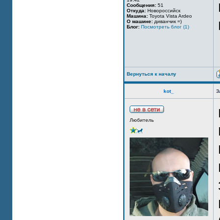
Сообщения:
51
Откуда:
Новороссийск
Машина:
Toyota Vista Ardeo
О машине:
диванчик =)
Блог:
Посмотреть блог (1)
Вернуться к началу
kot_
З
Любитель