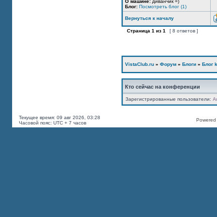
О машине:
диванчик =)
Блог:
Посмотреть блог (1)
Вернуться к началу
Страница
1
из
1
[ 8 ответов ]
VistaClub.ru
»
Форум
»
Блоги
»
Блог k
Кто сейчас на конференции
Зарегистрированные пользователи:
A
Текущее время: 09 авг 2026, 03:28
Powered b
Часовой пояс: UTC + 7 часов