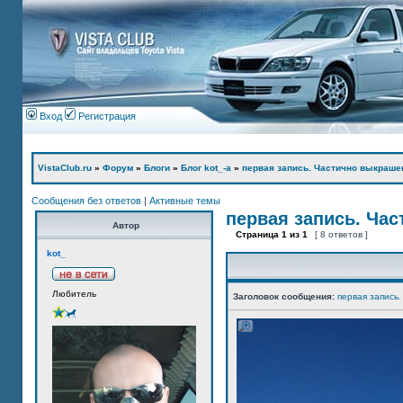
Вход
Регистрация
VistaClub.ru
»
Форум
»
Блоги
»
Блог kot_-а
»
первая запись. Частично выкраше
Сообщения без ответов
|
Активные темы
первая запись. Ча
Автор
Страница
1
из
1
[ 8 ответов ]
kot_
Любитель
Заголовок сообщения:
первая запись