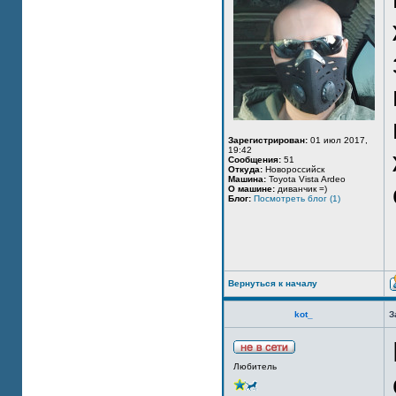
Зарегистрирован:
01 июл 2017,
19:42
Сообщения:
51
Откуда:
Новороссийск
Машина:
Toyota Vista Ardeo
О машине:
диванчик =)
Блог:
Посмотреть блог (1)
Вернуться к началу
kot_
З
Любитель