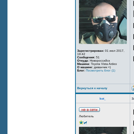
Зарегистрирован:
01 июл 2017,
19:42
Сообщения:
51
Откуда:
Новороссийск
Машина:
Toyota Vista Ardeo
О машине:
диванчик =)
Блог:
Посмотреть блог (1)
Вернуться к началу
kot_
З
Любитель