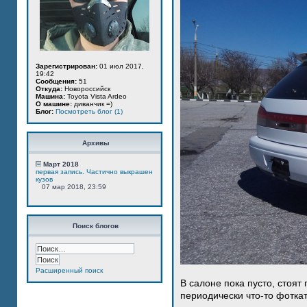
Зарегистрирован:
01 июл 2017,
19:42
Сообщения:
51
Откуда:
Новороссийск
Машина:
Toyota Vista Ardeo
О машине:
диванчик =)
Блог:
Посмотреть блог (1)
Архивы
Март 2018
первая запись. Частично выкрашен
кузов
07 мар 2018, 23:59
Поиск блогов
Расширенный поиск
В салоне пока пусто, стоят
периодически что-то фотка