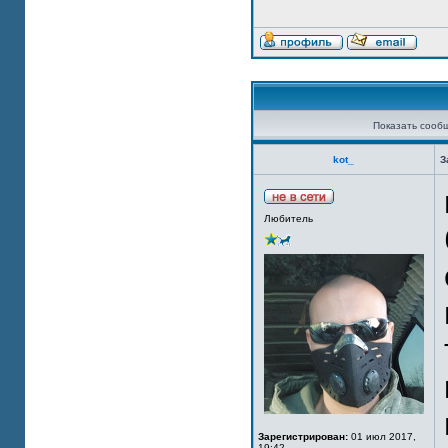
Показать сооб
kot_
З
Любитель
Зарегистрирован:
01 июл 2017,
19:42