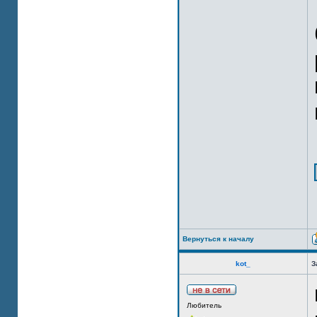
Вернуться к началу
kot_
З
Любитель