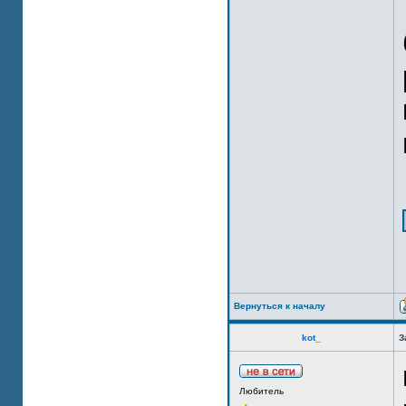
Вернуться к началу
kot_
З
Любитель