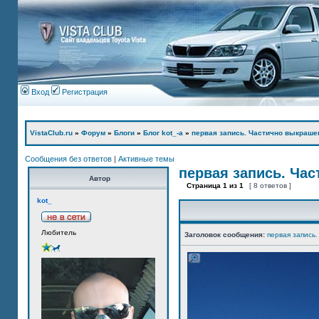
Вход
Регистрация
VistaClub.ru
»
Форум
»
Блоги
»
Блог kot_-а
»
первая запись. Частично выкраше
Сообщения без ответов
|
Активные темы
первая запись. Ча
Автор
Страница
1
из
1
[ 8 ответов ]
kot_
Любитель
Заголовок сообщения:
первая запись