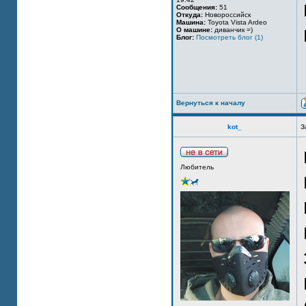
Сообщения:
51
Откуда:
Новороссийск
Машина:
Toyota Vista Ardeo
О машине:
диванчик =)
Блог:
Посмотреть блог (1)
Вернуться к началу
kot_
З
Любитель