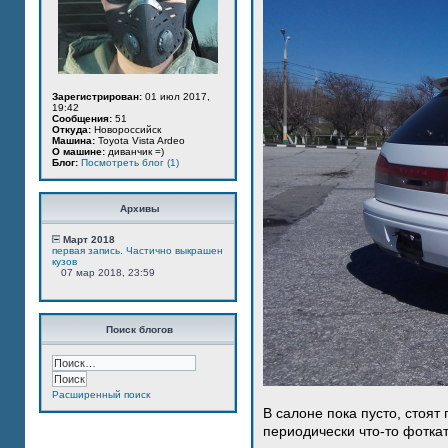
Зарегистрирован:
01 июл 2017,
19:42
Сообщения:
51
Откуда:
Новороссийск
Машина:
Toyota Vista Ardeo
О машине:
диванчик =)
Блог:
Посмотреть блог (1)
Архивы
Март 2018
первая запись. Частично выкрашен
кузов
07 мар 2018, 23:59
Поиск блогов
Расширенный поиск
В салоне пока пусто, стоят
периодически что-то фотка