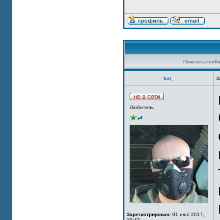
Показать сооб
kot_
З
Любитель
Зарегистрирован:
01 июл 2017,
19:42