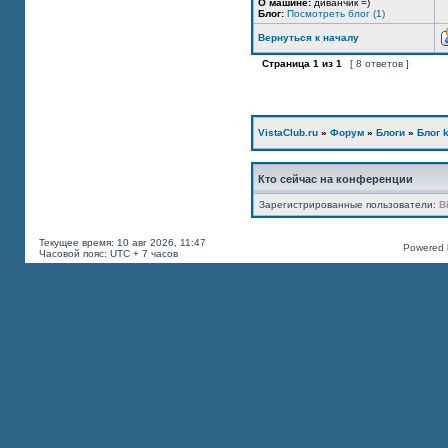
О машине:
диванчик =)
Блог:
Посмотреть блог (1)
Вернуться к началу
Страница
1
из
1
[ 8 ответов ]
VistaClub.ru
»
Форум
»
Блоги
»
Блог k
Кто сейчас на конференции
Зарегистрированные пользователи:
B
Текущее время: 10 авг 2026, 11:47
Powered b
Часовой пояс: UTC + 7 часов