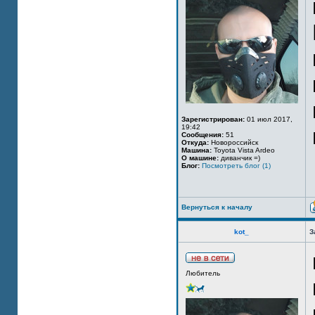
Зарегистрирован:
01 июл 2017,
19:42
Сообщения:
51
Откуда:
Новороссийск
Машина:
Toyota Vista Ardeo
О машине:
диванчик =)
Блог:
Посмотреть блог (1)
Вернуться к началу
kot_
З
Любитель