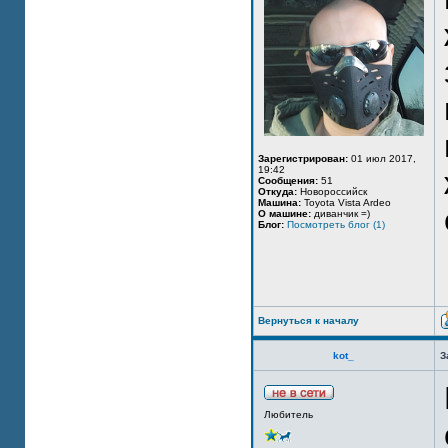
Зарегистрирован:
01 июл 2017,
19:42
Сообщения:
51
Откуда:
Новороссийск
Машина:
Toyota Vista Ardeo
О машине:
диванчик =)
Блог:
Посмотреть блог (1)
Вернуться к началу
kot_
З
Любитель