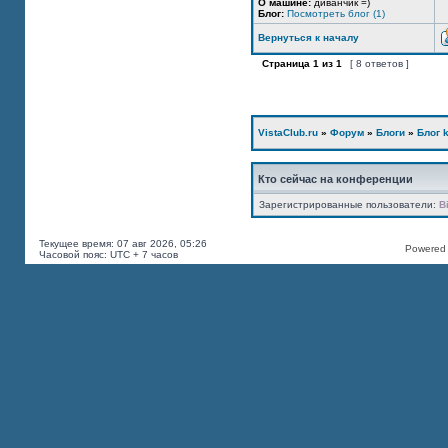
О машине:
диванчик =)
Блог:
Посмотреть блог (1)
Вернуться к началу
Страница
1
из
1
[ 8 ответов ]
VistaClub.ru
»
Форум
»
Блоги
»
Блог k
Кто сейчас на конференции
Зарегистрированные пользователи:
B
Текущее время: 07 авг 2026, 05:26
Powered b
Часовой пояс: UTC + 7 часов