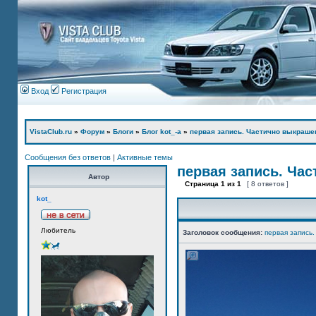
Вход
Регистрация
VistaClub.ru
»
Форум
»
Блоги
»
Блог kot_-а
»
первая запись. Частично выкраше
Сообщения без ответов
|
Активные темы
первая запись. Ча
Автор
Страница
1
из
1
[ 8 ответов ]
kot_
Любитель
Заголовок сообщения:
первая запись