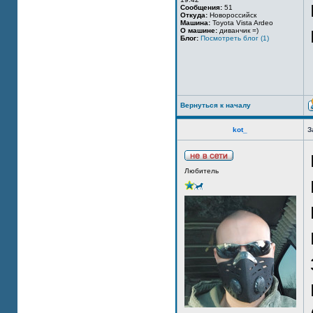
Сообщения:
51
Откуда:
Новороссийск
Машина:
Toyota Vista Ardeo
О машине:
диванчик =)
Блог:
Посмотреть блог (1)
Вернуться к началу
kot_
З
Любитель