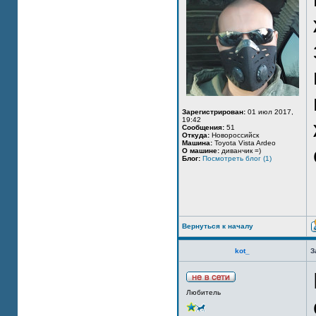
Зарегистрирован:
01 июл 2017,
19:42
Сообщения:
51
Откуда:
Новороссийск
Машина:
Toyota Vista Ardeo
О машине:
диванчик =)
Блог:
Посмотреть блог (1)
Вернуться к началу
kot_
З
Любитель