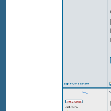
Вернуться к началу
kot_
З
Любитель