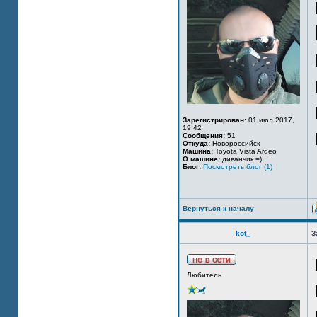
Зарегистрирован:
01 июл 2017,
19:42
Сообщения:
51
Откуда:
Новороссийск
Машина:
Toyota Vista Ardeo
О машине:
диванчик =)
Блог:
Посмотреть блог (1)
Вернуться к началу
kot_
З
Любитель