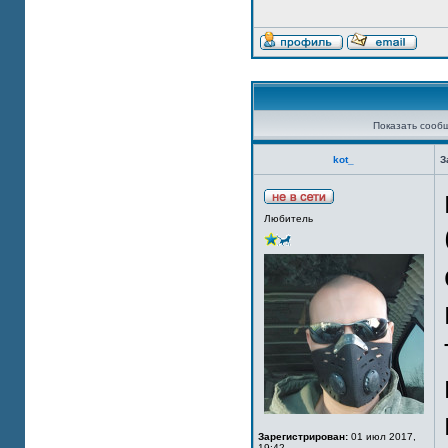
Показать сооб
kot_
З
Любитель
Зарегистрирован:
01 июл 2017,
19:42