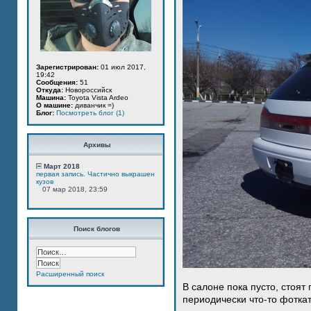
Зарегистрирован:
01 июл 2017,
19:42
Сообщения:
51
Откуда:
Новороссийск
Машина:
Toyota Vista Ardeo
О машине:
диванчик =)
Блог:
Посмотреть блог (1)
Архивы
Март 2018
первая запись. Частично выкрашен
кузов
07 мар 2018, 23:59
Поиск блогов
Расширенный поиск
В салоне пока пусто, стоят
периодически что-то фотка