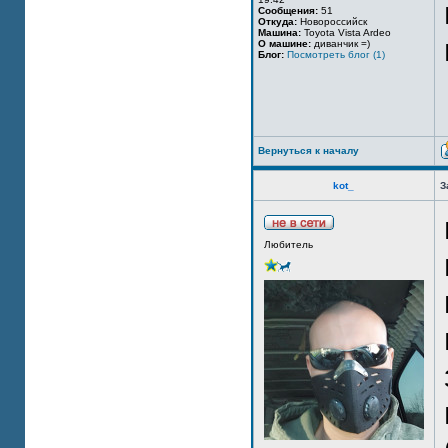
Сообщения:
51
Откуда:
Новороссийск
Машина:
Toyota Vista Ardeo
О машине:
диванчик =)
Блог:
Посмотреть блог (1)
Вернуться к началу
kot_
З
Любитель