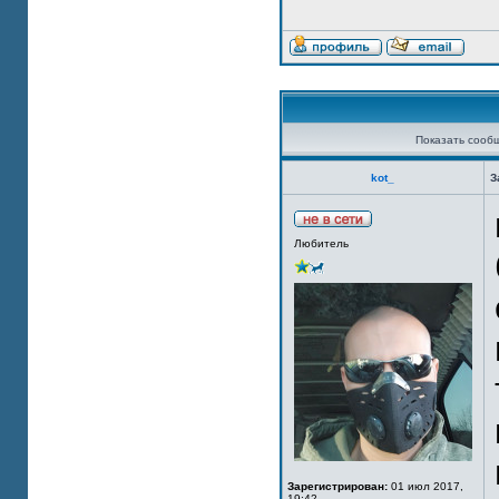
Показать сооб
kot_
З
Любитель
Зарегистрирован:
01 июл 2017,
19:42