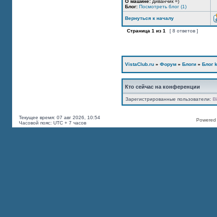
О машине:
диванчик =)
Блог:
Посмотреть блог (1)
Вернуться к началу
Страница
1
из
1
[ 8 ответов ]
VistaClub.ru
»
Форум
»
Блоги
»
Блог k
Кто сейчас на конференции
Зарегистрированные пользователи:
B
Текущее время: 07 авг 2026, 10:54
Powered b
Часовой пояс: UTC + 7 часов