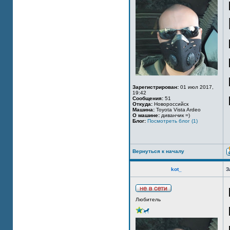
Зарегистрирован:
01 июл 2017,
19:42
Сообщения:
51
Откуда:
Новороссийск
Машина:
Toyota Vista Ardeo
О машине:
диванчик =)
Блог:
Посмотреть блог (1)
Вернуться к началу
kot_
З
Любитель