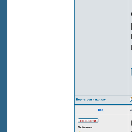
Вернуться к началу
kot_
З
Любитель