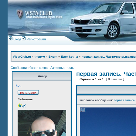
Вход
Регистрация
VistaClub.ru
»
Форум
»
Блоги
»
Блог kot_-а
»
первая запись. Частично выкраше
Сообщения без ответов
|
Активные темы
первая запись. Ча
Автор
Страница
1
из
1
[ 8 ответов ]
kot_
Любитель
Заголовок сообщения:
первая запись