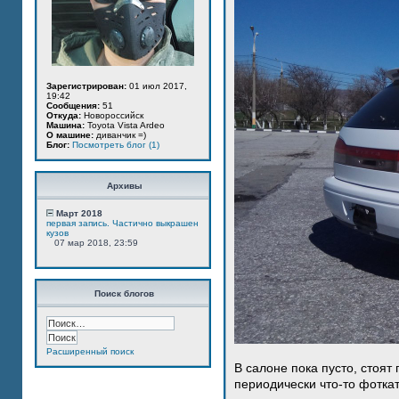
Зарегистрирован:
01 июл 2017,
19:42
Сообщения:
51
Откуда:
Новороссийск
Машина:
Toyota Vista Ardeo
О машине:
диванчик =)
Блог:
Посмотреть блог (1)
Архивы
Март 2018
первая запись. Частично выкрашен
кузов
07 мар 2018, 23:59
Поиск блогов
Расширенный поиск
В салоне пока пусто, стоят
периодически что-то фотка