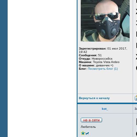
Зарегистрирован:
01 июл 2017,
19:42
Сообщения:
51
Откуда:
Новороссийск
Машина:
Toyota Vista Ardeo
О машине:
диванчик =)
Блог:
Посмотреть блог (1)
Вернуться к началу
kot_
З
Любитель