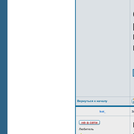
Вернуться к началу
kot_
З
Любитель