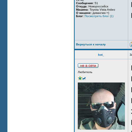
Сообщения:
51
Откуда:
Новороссийск
Машина:
Toyota Vista Ardeo
О машине:
диванчик =)
Блог:
Посмотреть блог (1)
Вернуться к началу
kot_
З
Любитель