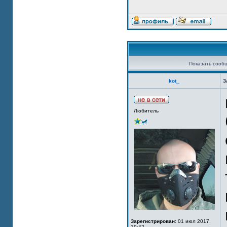
Показать сооб
kot_
З
Любитель
Зарегистрирован:
01 июл 2017,
19:42