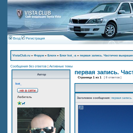
Вход
Регистрация
VistaClub.ru
»
Форум
»
Блоги
»
Блог kot_-а
»
первая запись. Частично выкраше
Сообщения без ответов
|
Активные темы
первая запись. Ча
Автор
Страница
1
из
1
[ 8 ответов ]
kot_
Любитель
Заголовок сообщения:
первая запись