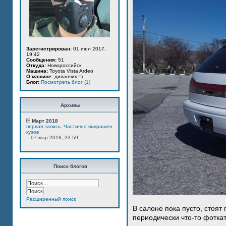
Зарегистрирован:
01 июл 2017,
19:42
Сообщения:
51
Откуда:
Новороссийск
Машина:
Toyota Vista Ardeo
О машине:
диванчик =)
Блог:
Посмотреть блог (1)
Архивы
Март 2018
первая запись. Частично выкрашен
кузов
07 мар 2018, 23:59
Поиск блогов
Расширенный поиск
В салоне пока пусто, стоят
периодически что-то фотка