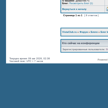
О машине:
диванчик =)
Блог:
Посмотреть блог (1)
Вернуться к началу
Страница
1
из
1
[ 8 ответов ]
VistaClub.ru
»
Форум
»
Блоги
»
Блог k
Кто сейчас на конференции
Зарегистрированные пользователи:
B
Текущее время: 09 авг 2026, 02:38
Powered b
Часовой пояс: UTC + 7 часов