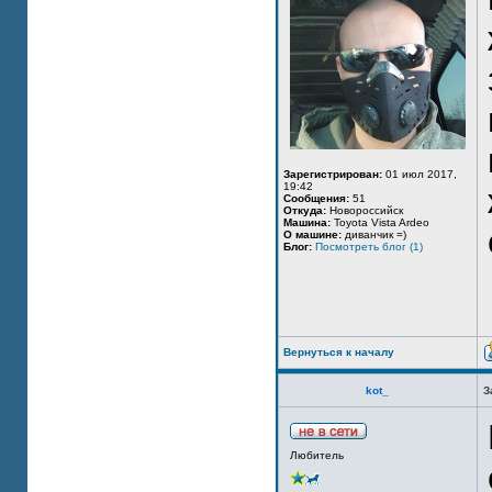
Зарегистрирован:
01 июл 2017,
19:42
Сообщения:
51
Откуда:
Новороссийск
Машина:
Toyota Vista Ardeo
О машине:
диванчик =)
Блог:
Посмотреть блог (1)
Вернуться к началу
kot_
З
Любитель