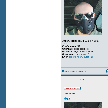
Зарегистрирован:
01 июл 2017,
19:42
Сообщения:
51
Откуда:
Новороссийск
Машина:
Toyota Vista Ardeo
О машине:
диванчик =)
Блог:
Посмотреть блог (1)
Вернуться к началу
kot_
З
Любитель