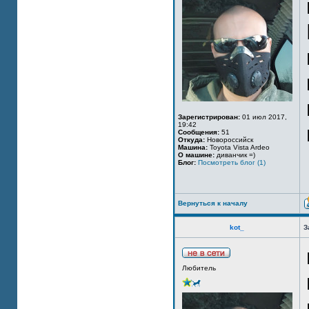
Зарегистрирован:
01 июл 2017,
19:42
Сообщения:
51
Откуда:
Новороссийск
Машина:
Toyota Vista Ardeo
О машине:
диванчик =)
Блог:
Посмотреть блог (1)
Вернуться к началу
kot_
З
Любитель