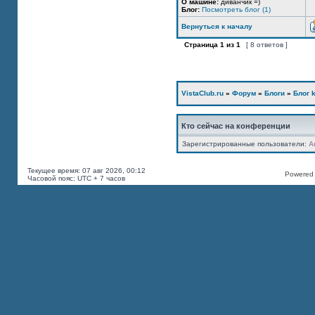
О машине:
диванчик =)
Блог:
Посмотреть блог (1)
Вернуться к началу
Страница
1
из
1
[ 8 ответов ]
VistaClub.ru
»
Форум
»
Блоги
»
Блог k
Кто сейчас на конференции
Зарегистрированные пользователи:
A
Текущее время: 07 авг 2026, 00:12
Powered b
Часовой пояс: UTC + 7 часов