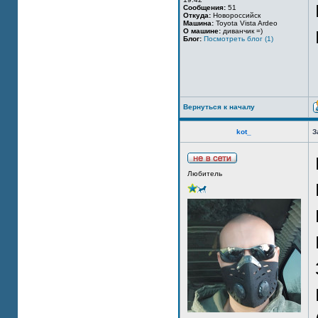
Сообщения:
51
Откуда:
Новороссийск
Машина:
Toyota Vista Ardeo
О машине:
диванчик =)
Блог:
Посмотреть блог (1)
Вернуться к началу
kot_
З
Любитель