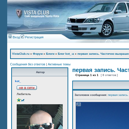
Вход
Регистрация
VistaClub.ru
»
Форум
»
Блоги
»
Блог kot_-а
»
первая запись. Частично выкраше
Сообщения без ответов
|
Активные темы
первая запись. Ча
Автор
Страница
1
из
1
[ 8 ответов ]
kot_
Любитель
Заголовок сообщения:
первая запись