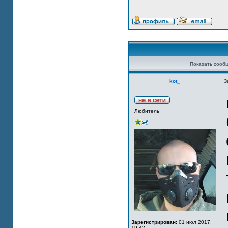
Показать сооб
kot_
З
Любитель
Зарегистрирован:
01 июл 2017,
19:42