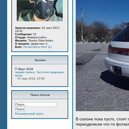
Зарегистрирован:
01 июл 2017,
19:42
Сообщения:
51
Откуда:
Новороссийск
Машина:
Toyota Vista Ardeo
О машине:
диванчик =)
Блог:
Посмотреть блог (1)
Архивы
Март 2018
первая запись. Частично выкрашен
кузов
07 мар 2018, 23:59
Поиск блогов
Расширенный поиск
В салоне пока пусто, стоят
периодически что-то фотка