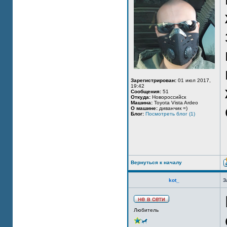
Зарегистрирован:
01 июл 2017,
19:42
Сообщения:
51
Откуда:
Новороссийск
Машина:
Toyota Vista Ardeo
О машине:
диванчик =)
Блог:
Посмотреть блог (1)
Вернуться к началу
kot_
З
Любитель