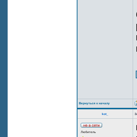
Вернуться к началу
kot_
З
Любитель