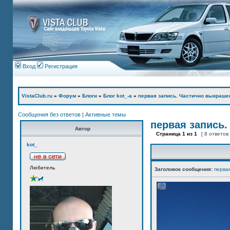
Вход
Регистрация
VistaClub.ru
»
Форум
»
Блоги
»
Блог kot_-а
»
первая запись. Частично выкраше
Сообщения без ответов
|
Активные темы
первая запись.
Автор
Страница
1
из
1
[ 8 ответов
kot_
Любитель
Заголовок сообщения:
перва