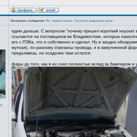
Заголовок сообщения:
Re: первая запись. Частично выкрашен кузов
едем дальше. С вопросом "почему пришел короткий ноускат в
ссылается на поставщиков во Владивостоке, которые накосячи
его с ПЭКа, что я собственно и сделал. Ну и заодно обнаруж
мутная), по-разному отрезаны провода, и в замутненной фаре
предъявишь, но осадочек таки остался.
фары до того, как я их снял полностью вслед за бампером и
7,