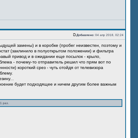
Добавлено:
04 апр 2018, 02:24
ыдущей замены) и в коробке (пробег неизвестен, поэтому и
остат (заклинило в полуоткрытом положении) и фильтра
правый привод и в ожидании еще посылок - крыло,
блема - почему-то отправитель решил что прям вот по
нности) короткий срез - чуть отойдя от телевизора
блему.
зину...
троение будет подходящее и ничем другим более важным
1 раз.