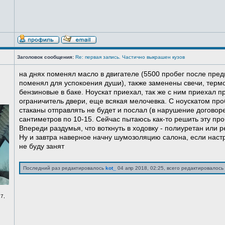
Заголовок сообщения:
Re: первая запись. Частично выкрашен кузов
на днях поменял масло в двигателе (5500 пробег после пред
поменял для успокоения души), также заменены свечи, терм
бензиновые в баке. Ноускат приехал, так же с ним приехал 
ограничитель двери, еще всякая мелочевка. С ноускатом про
стаканы отправлять не будет и послал (в нарушение договоре
сантиметров по 10-15. Сейчас пытаюсь как-то решить эту про
Впереди раздумья, что воткнуть в ходовку - полиуретан или ре
Ну и завтра наверное начну шумозоляцию салона, если нас
не буду занят
Последний раз редактировалось
kot_
04 апр 2018, 02:25, всего редактировалось 
7,