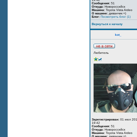
Сообщения:
51
Откуда:
Новороссийск
Машина:
Toyota Vista Ardeo
О машине:
диванчик =)
Блог:
Посмотреть блог (1)
Вернуться к началу
kot_
Любитель
Зарегистрирован:
01 июл 201
19:42
Сообщения:
51
Откуда:
Новороссийск
Машина:
Toyota Vista Ardeo
О машине:
диванчик =)