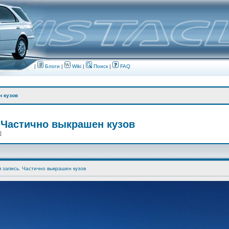
|
Блоги
|
Wiki
|
Поиск
|
FAQ
н кузов
 Частично выкрашен кузов
 ]
я запись. Частично выкрашен кузов