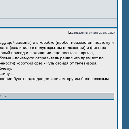
Добавлено:
04 апр 2018, 02:24
ыдущей замены) и в коробке (пробег неизвестен, поэтому и
остат (заклинило в полуоткрытом положении) и фильтра
правый привод и в ожидании еще посылок - крыло,
блема - почему-то отправитель решил что прям вот по
нности) короткий срез - чуть отойдя от телевизора
блему.
зину...
троение будет подходящее и ничем другим более важным
1 раз.