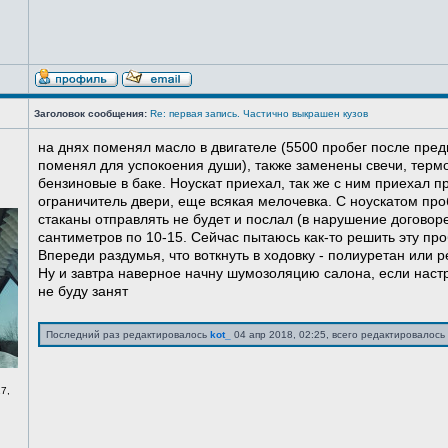
Заголовок сообщения:
Re: первая запись. Частично выкрашен кузов
на днях поменял масло в двигателе (5500 пробег после пред
поменял для успокоения души), также заменены свечи, терм
бензиновые в баке. Ноускат приехал, так же с ним приехал 
ограничитель двери, еще всякая мелочевка. С ноускатом про
стаканы отправлять не будет и послал (в нарушение договоре
сантиметров по 10-15. Сейчас пытаюсь как-то решить эту про
Впереди раздумья, что воткнуть в ходовку - полиуретан или ре
Ну и завтра наверное начну шумозоляцию салона, если нас
не буду занят
Последний раз редактировалось
kot_
04 апр 2018, 02:25, всего редактировалось 
7,