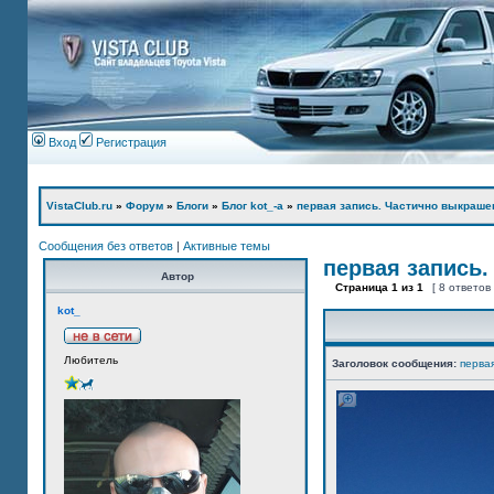
Вход
Регистрация
VistaClub.ru
»
Форум
»
Блоги
»
Блог kot_-а
»
первая запись. Частично выкраше
Сообщения без ответов
|
Активные темы
первая запись.
Автор
Страница
1
из
1
[ 8 ответов
kot_
Любитель
Заголовок сообщения:
перва