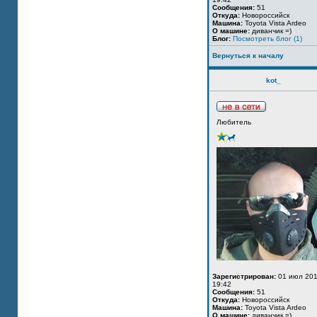
Сообщения:
51
Откуда:
Новороссийск
Машина:
Toyota Vista Ardeo
О машине:
диванчик =)
Блог:
Посмотреть блог (1)
Вернуться к началу
kot_
Любитель
Зарегистрирован:
01 июл 201
19:42
Сообщения:
51
Откуда:
Новороссийск
Машина:
Toyota Vista Ardeo
О машине:
диванчик =)