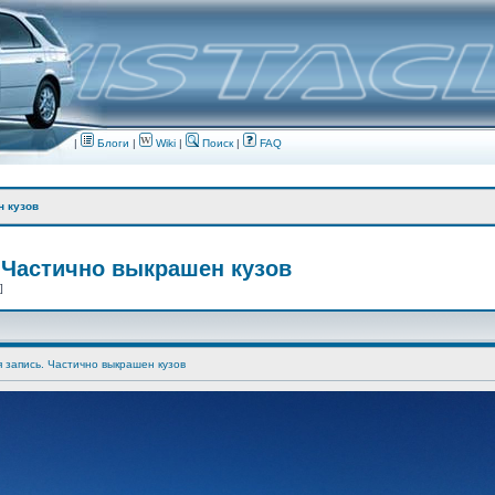
|
Блоги
|
Wiki
|
Поиск
|
FAQ
н кузов
 Частично выкрашен кузов
 ]
я запись. Частично выкрашен кузов