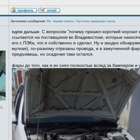
Заголовок сообщения:
Re: первая запись. Частично выкрашен кузов
едем дальше. С вопросом "почему пришел короткий ноускат в
ссылается на поставщиков во Владивостоке, которые накосячи
его с ПЭКа, что я собственно и сделал. Ну и заодно обнаруж
мутная), по-разному отрезаны провода, и в замутненной фаре
предъявишь, но осадочек таки остался.
фары до того, как я их снял полностью вслед за бампером и
7,