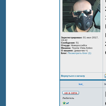
Зарегистрирован:
01 июл 2017,
19:42
Сообщения:
51
Откуда:
Новороссийск
Машина:
Toyota Vista Ardeo
О машине:
диванчик =)
Блог:
Посмотреть блог (1)
Вернуться к началу
kot_
З
Любитель