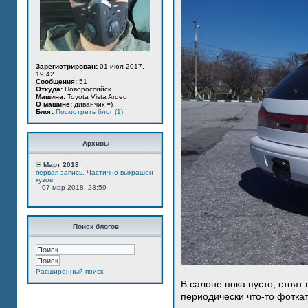
Зарегистрирован:
01 июл 2017,
19:42
Сообщения:
51
Откуда:
Новороссийск
Машина:
Toyota Vista Ardeo
О машине:
диванчик =)
Блог:
Посмотреть блог (1)
Архивы
Март 2018
первая запись. Частично выкрашен
кузов
07 мар 2018, 23:59
Поиск блогов
Расширенный поиск
В салоне пока пусто, стоят
периодически что-то фотка