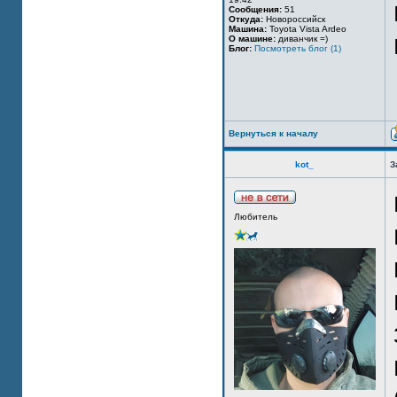
Сообщения:
51
Откуда:
Новороссийск
Машина:
Toyota Vista Ardeo
О машине:
диванчик =)
Блог:
Посмотреть блог (1)
Вернуться к началу
kot_
З
Любитель