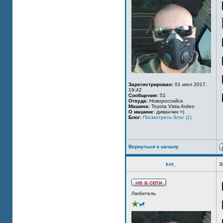
Зарегистрирован:
01 июл 2017,
19:42
Сообщения:
51
Откуда:
Новороссийск
Машина:
Toyota Vista Ardeo
О машине:
диванчик =)
Блог:
Посмотреть блог (1)
Вернуться к началу
kot_
З
Любитель