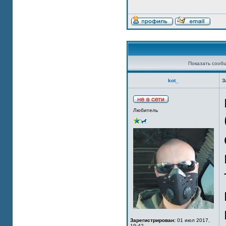
Показать сооб
kot_
З
Любитель
Зарегистрирован:
01 июл 2017,
19:42