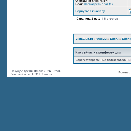
О машине:
диванчик =)
Блог:
Посмотреть блог (1)
Вернуться к началу
Страница
1
из
1
[ 8 ответов ]
VistaClub.ru
»
Форум
»
Блоги
»
Блог k
Кто сейчас на конференции
Зарегистрированные пользователи:
B
Текущее время: 08 авг 2026, 22:34
Powered b
Часовой пояс: UTC + 7 часов