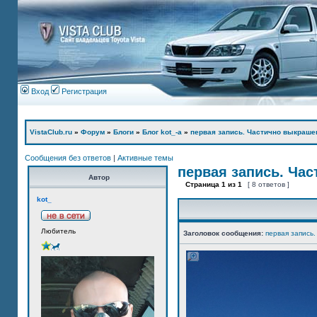
Вход
Регистрация
VistaClub.ru
»
Форум
»
Блоги
»
Блог kot_-а
»
первая запись. Частично выкраше
Сообщения без ответов
|
Активные темы
первая запись. Ча
Автор
Страница
1
из
1
[ 8 ответов ]
kot_
Любитель
Заголовок сообщения:
первая запись