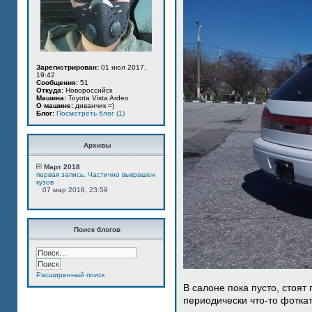
Зарегистрирован:
01 июл 2017,
19:42
Сообщения:
51
Откуда:
Новороссийск
Машина:
Toyota Vista Ardeo
О машине:
диванчик =)
Блог:
Посмотреть блог (1)
Архивы
Март 2018
первая запись. Частично выкрашен
кузов
07 мар 2018, 23:59
Поиск блогов
Расширенный поиск
В салоне пока пусто, стоят
периодически что-то фотка