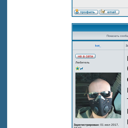
Показать сооб
kot_
З
Любитель
Зарегистрирован:
01 июл 2017,
19:42