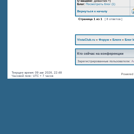
О машине:
диванчик =)
Блог:
Посмотреть блог (1)
Вернуться к началу
Страница
1
из
1
[ 8 ответов ]
VistaClub.ru
»
Форум
»
Блоги
»
Блог k
Кто сейчас на конференции
Зарегистрированные пользователи:
A
Текущее время: 09 авг 2026, 22:48
Powered b
Часовой пояс: UTC + 7 часов