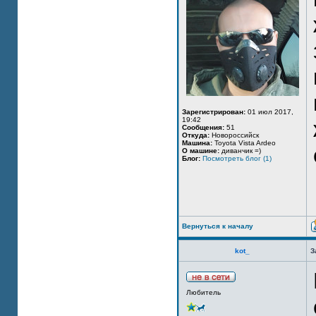
Зарегистрирован:
01 июл 2017,
19:42
Сообщения:
51
Откуда:
Новороссийск
Машина:
Toyota Vista Ardeo
О машине:
диванчик =)
Блог:
Посмотреть блог (1)
Вернуться к началу
kot_
З
Любитель