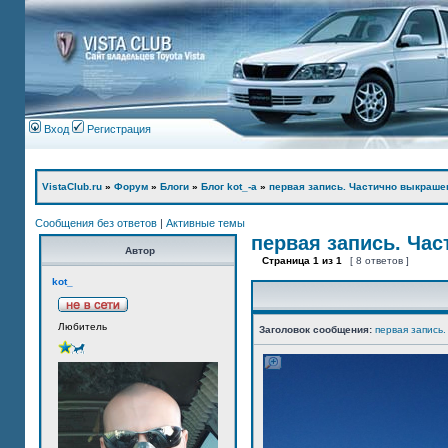
Вход
Регистрация
VistaClub.ru
»
Форум
»
Блоги
»
Блог kot_-а
»
первая запись. Частично выкраше
Сообщения без ответов
|
Активные темы
первая запись. Ча
Автор
Страница
1
из
1
[ 8 ответов ]
kot_
Любитель
Заголовок сообщения:
первая запись