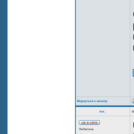
Вернуться к началу
kot_
З
Любитель