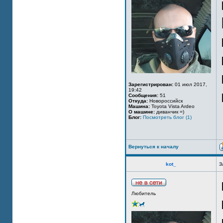
Зарегистрирован:
01 июл 2017,
19:42
Сообщения:
51
Откуда:
Новороссийск
Машина:
Toyota Vista Ardeo
О машине:
диванчик =)
Блог:
Посмотреть блог (1)
Вернуться к началу
kot_
З
Любитель