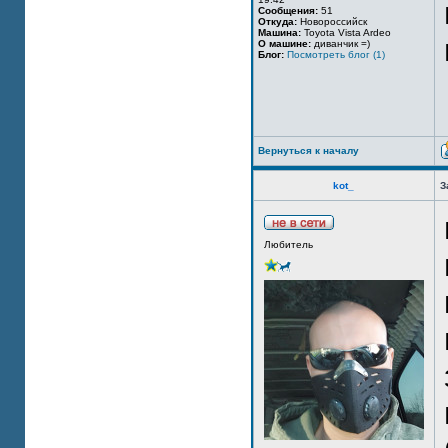
Сообщения:
51
Откуда:
Новороссийск
Машина:
Toyota Vista Ardeo
О машине:
диванчик =)
Блог:
Посмотреть блог (1)
Вернуться к началу
kot_
З
Любитель