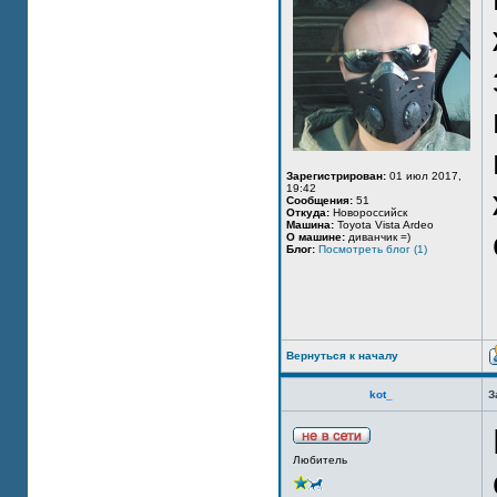
Зарегистрирован:
01 июл 2017,
19:42
Сообщения:
51
Откуда:
Новороссийск
Машина:
Toyota Vista Ardeo
О машине:
диванчик =)
Блог:
Посмотреть блог (1)
Вернуться к началу
kot_
З
Любитель