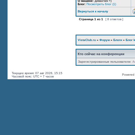
О машине:
диванчик =)
Блог:
Посмотреть блог (1)
Вернуться к началу
Страница
1
из
1
[ 8 ответов ]
VistaClub.ru
»
Форум
»
Блоги
»
Блог k
Кто сейчас на конференции
Зарегистрированные пользователи:
A
Текущее время: 07 авг 2026, 15:15
Powered b
Часовой пояс: UTC + 7 часов