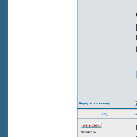
Вернуться к началу
kot_
З
Любитель