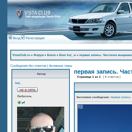
Вход
Регистрация
VistaClub.ru
»
Форум
»
Блоги
»
Блог kot_-а
»
первая запись. Частично выкраше
Сообщения без ответов
|
Активные темы
первая запись. Ча
Автор
Страница
1
из
1
[ 8 ответов ]
kot_
Любитель
Заголовок сообщения:
первая запись