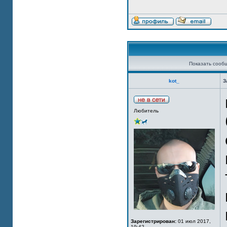
Показать сооб
kot_
З
Любитель
Зарегистрирован:
01 июл 2017,
19:42