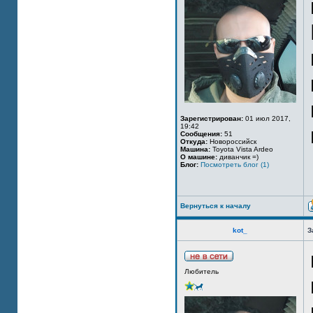
Зарегистрирован:
01 июл 2017,
19:42
Сообщения:
51
Откуда:
Новороссийск
Машина:
Toyota Vista Ardeo
О машине:
диванчик =)
Блог:
Посмотреть блог (1)
Вернуться к началу
kot_
З
Любитель