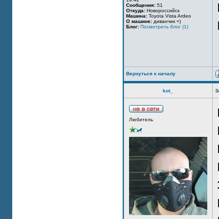
Сообщения:
51
Откуда:
Новороссийск
Машина:
Toyota Vista Ardeo
О машине:
диванчик =)
Блог:
Посмотреть блог (1)
Вернуться к началу
kot_
З
Любитель