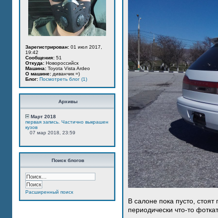
Зарегистрирован:
01 июл 2017,
19:42
Сообщения:
51
Откуда:
Новороссийск
Машина:
Toyota Vista Ardeo
О машине:
диванчик =)
Блог:
Посмотреть блог (1)
Архивы
Март 2018
первая запись. Частично выкрашен
кузов
07 мар 2018, 23:59
Поиск блогов
Расширенный поиск
В салоне пока пусто, стоят
периодически что-то фотка