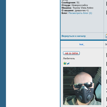
Сообщения:
51
Откуда:
Новороссийск
Машина:
Toyota Vista Ardeo
О машине:
диванчик =)
Блог:
Посмотреть блог (1)
Вернуться к началу
kot_
З
Любитель