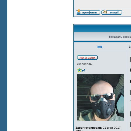
Показать сооб
kot_
З
Любитель
Зарегистрирован:
01 июл 2017,
19:42