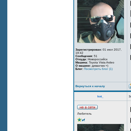
Зарегистрирован:
01 июл 2017,
19:42
Сообщения:
51
Откуда:
Новороссийск
Машина:
Toyota Vista Ardeo
О машине:
диванчик =)
Блог:
Посмотреть блог (1)
Вернуться к началу
kot_
З
Любитель