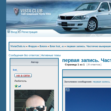
Вход
Регистрация
VistaClub.ru
»
Форум
»
Блоги
»
Блог kot_-а
»
первая запись. Частично выкраше
Сообщения без ответов
|
Активные темы
первая запись. Ча
Автор
Страница
1
из
1
[ 8 ответов ]
kot_
Любитель
Заголовок сообщения:
первая запись