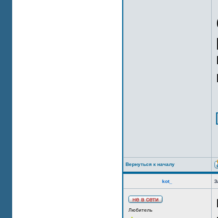
Вернуться к началу
kot_
З
Любитель