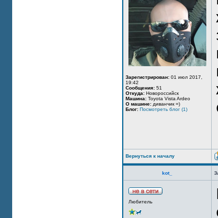
Зарегистрирован:
01 июл 2017,
19:42
Сообщения:
51
Откуда:
Новороссийск
Машина:
Toyota Vista Ardeo
О машине:
диванчик =)
Блог:
Посмотреть блог (1)
Вернуться к началу
kot_
З
Любитель