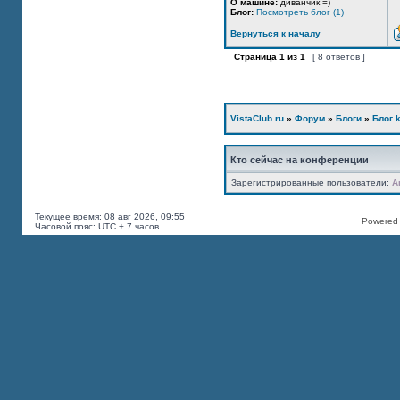
О машине:
диванчик =)
Блог:
Посмотреть блог (1)
Вернуться к началу
Страница
1
из
1
[ 8 ответов ]
VistaClub.ru
»
Форум
»
Блоги
»
Блог k
Кто сейчас на конференции
Зарегистрированные пользователи:
A
Текущее время: 08 авг 2026, 09:55
Powered b
Часовой пояс: UTC + 7 часов