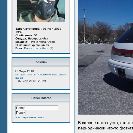
Зарегистрирован:
01 июл 2017,
19:42
Сообщения:
51
Откуда:
Новороссийск
Машина:
Toyota Vista Ardeo
О машине:
диванчик =)
Блог:
Посмотреть блог (1)
Архивы
Март 2018
первая запись. Частично выкрашен
кузов
07 мар 2018, 23:59
Поиск блогов
Расширенный поиск
В салоне пока пусто, стоят
периодически что-то фотка