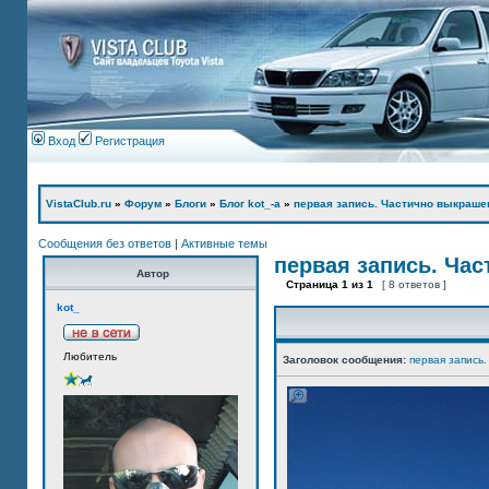
Вход
Регистрация
VistaClub.ru
»
Форум
»
Блоги
»
Блог kot_-а
»
первая запись. Частично выкраше
Сообщения без ответов
|
Активные темы
первая запись. Ча
Автор
Страница
1
из
1
[ 8 ответов ]
kot_
Любитель
Заголовок сообщения:
первая запись