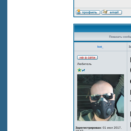
Показать сооб
kot_
З
Любитель
Зарегистрирован:
01 июл 2017,
19:42