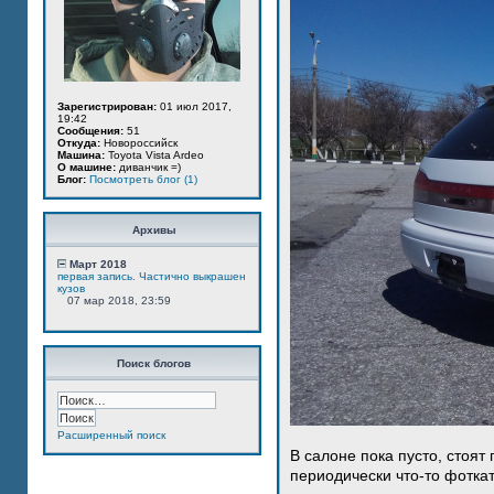
Зарегистрирован:
01 июл 2017,
19:42
Сообщения:
51
Откуда:
Новороссийск
Машина:
Toyota Vista Ardeo
О машине:
диванчик =)
Блог:
Посмотреть блог (1)
Архивы
Март 2018
первая запись. Частично выкрашен
кузов
07 мар 2018, 23:59
Поиск блогов
Расширенный поиск
В салоне пока пусто, стоят
периодически что-то фотка