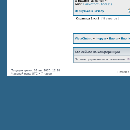
О машине:
диванчик =)
Блог:
Посмотреть блог (1)
Вернуться к началу
Страница
1
из
1
[ 8 ответов ]
VistaClub.ru
»
Форум
»
Блоги
»
Блог k
Кто сейчас на конференции
Зарегистрированные пользователи:
B
Текущее время: 09 авг 2026, 12:28
Powered b
Часовой пояс: UTC + 7 часов