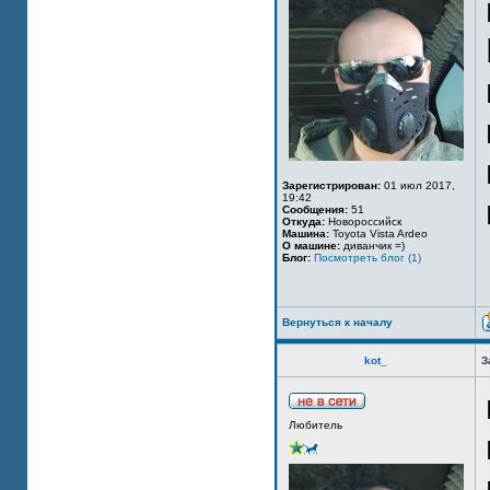
Зарегистрирован:
01 июл 2017,
19:42
Сообщения:
51
Откуда:
Новороссийск
Машина:
Toyota Vista Ardeo
О машине:
диванчик =)
Блог:
Посмотреть блог (1)
Вернуться к началу
kot_
З
Любитель