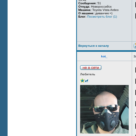
Сообщения:
51
Откуда:
Новороссийск
Машина:
Toyota Vista Ardeo
О машине:
диванчик =)
Блог:
Посмотреть блог (1)
Вернуться к началу
kot_
З
Любитель