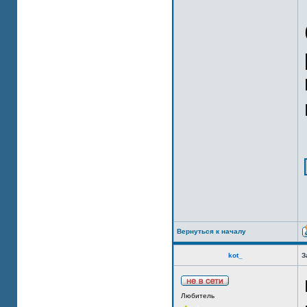
Вернуться к началу
kot_
З
Любитель