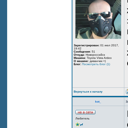
Зарегистрирован:
01 июл 2017,
19:42
Сообщения:
51
Откуда:
Новороссийск
Машина:
Toyota Vista Ardeo
О машине:
диванчик =)
Блог:
Посмотреть блог (1)
Вернуться к началу
kot_
З
Любитель