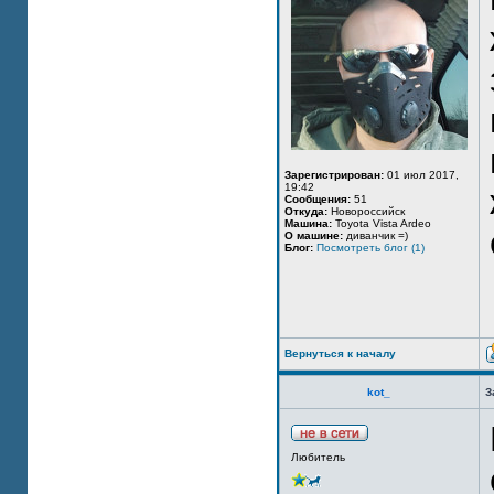
Зарегистрирован:
01 июл 2017,
19:42
Сообщения:
51
Откуда:
Новороссийск
Машина:
Toyota Vista Ardeo
О машине:
диванчик =)
Блог:
Посмотреть блог (1)
Вернуться к началу
kot_
З
Любитель