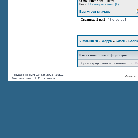
О машине:
диванчик =)
Блог:
Посмотреть блог (1)
Вернуться к началу
Страница
1
из
1
[ 8 ответов ]
VistaClub.ru
»
Форум
»
Блоги
»
Блог k
Кто сейчас на конференции
Зарегистрированные пользователи:
B
Текущее время: 10 авг 2026, 18:12
Powered b
Часовой пояс: UTC + 7 часов