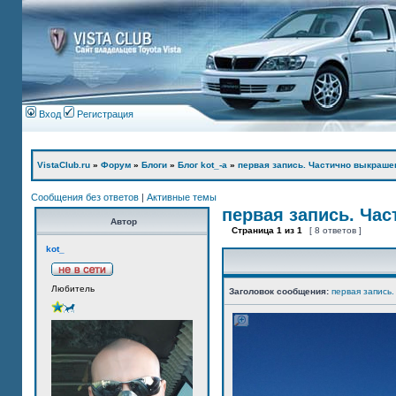
Вход
Регистрация
VistaClub.ru
»
Форум
»
Блоги
»
Блог kot_-а
»
первая запись. Частично выкраше
Сообщения без ответов
|
Активные темы
первая запись. Ча
Автор
Страница
1
из
1
[ 8 ответов ]
kot_
Любитель
Заголовок сообщения:
первая запись