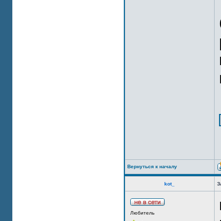
Вернуться к началу
kot_
З
Любитель