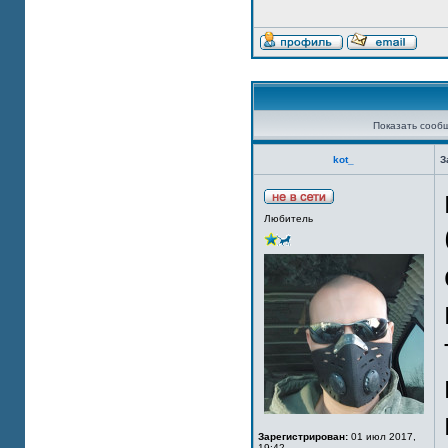
Показать сооб
kot_
З
Любитель
Зарегистрирован:
01 июл 2017,
19:42