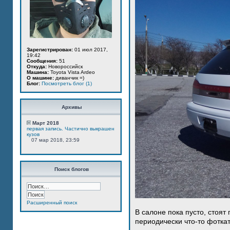
Зарегистрирован:
01 июл 2017,
19:42
Сообщения:
51
Откуда:
Новороссийск
Машина:
Toyota Vista Ardeo
О машине:
диванчик =)
Блог:
Посмотреть блог (1)
Архивы
Март 2018
первая запись. Частично выкрашен
кузов
07 мар 2018, 23:59
Поиск блогов
Расширенный поиск
В салоне пока пусто, стоят
периодически что-то фотка