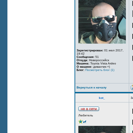
Зарегистрирован:
01 июл 2017,
19:42
Сообщения:
51
Откуда:
Новороссийск
Машина:
Toyota Vista Ardeo
О машине:
диванчик =)
Блог:
Посмотреть блог (1)
Вернуться к началу
kot_
З
Любитель