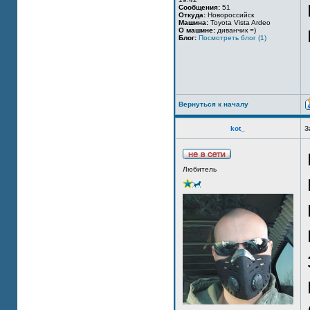
Сообщения:
51
Откуда:
Новороссийск
Машина:
Toyota Vista Ardeo
О машине:
диванчик =)
Блог:
Посмотреть блог (1)
Вернуться к началу
kot_
З
Любитель