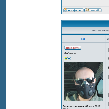
Показать сооб
kot_
З
Любитель
Зарегистрирован:
01 июл 2017,
19:42