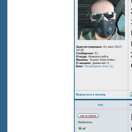
Зарегистрирован:
01 июл 2017,
19:42
Сообщения:
51
Откуда:
Новороссийск
Машина:
Toyota Vista Ardeo
О машине:
диванчик =)
Блог:
Посмотреть блог (1)
Вернуться к началу
kot_
З
Любитель