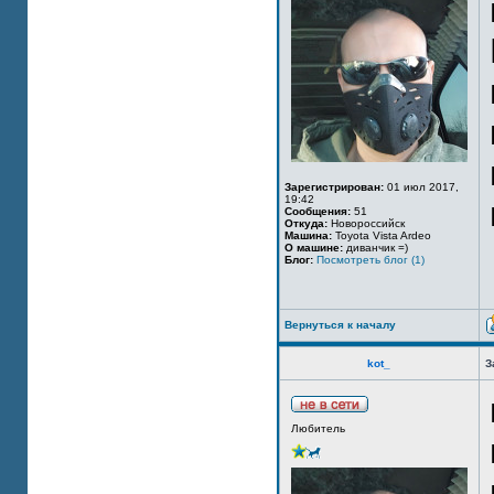
Зарегистрирован:
01 июл 2017,
19:42
Сообщения:
51
Откуда:
Новороссийск
Машина:
Toyota Vista Ardeo
О машине:
диванчик =)
Блог:
Посмотреть блог (1)
Вернуться к началу
kot_
З
Любитель