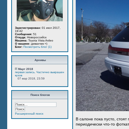
Зарегистрирован:
01 июл 2017,
19:42
Сообщения:
51
Откуда:
Новороссийск
Машина:
Toyota Vista Ardeo
О машине:
диванчик =)
Блог:
Посмотреть блог (1)
Архивы
Март 2018
первая запись. Частично выкрашен
кузов
07 мар 2018, 23:59
Поиск блогов
Расширенный поиск
В салоне пока пусто, стоят
периодически что-то фотка