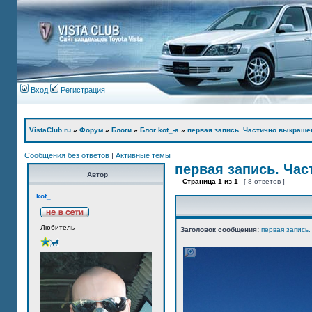
Вход
Регистрация
VistaClub.ru
»
Форум
»
Блоги
»
Блог kot_-а
»
первая запись. Частично выкраше
Сообщения без ответов
|
Активные темы
первая запись. Ча
Автор
Страница
1
из
1
[ 8 ответов ]
kot_
Любитель
Заголовок сообщения:
первая запись