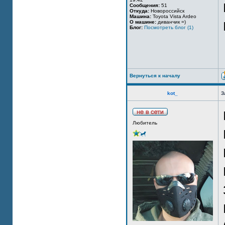
Сообщения:
51
Откуда:
Новороссийск
Машина:
Toyota Vista Ardeo
О машине:
диванчик =)
Блог:
Посмотреть блог (1)
Вернуться к началу
kot_
З
Любитель