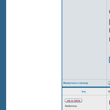
Вернуться к началу
kot_
З
Любитель