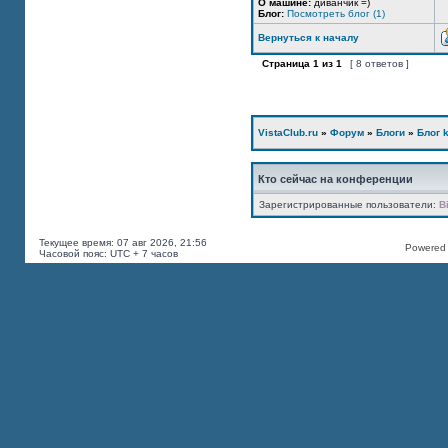
О машине:
диванчик =)
Блог:
Посмотреть блог (1)
Вернуться к началу
Страница
1
из
1
[ 8 ответов ]
VistaClub.ru
»
Форум
»
Блоги
»
Блог k
Кто сейчас на конференции
Зарегистрированные пользователи:
B
Текущее время: 07 авг 2026, 21:56
Powered b
Часовой пояс: UTC + 7 часов