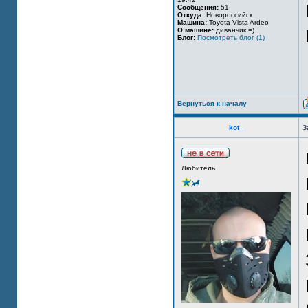
Сообщения:
51
Откуда:
Новороссийск
Машина:
Toyota Vista Ardeo
О машине:
диванчик =)
Блог:
Посмотреть блог (1)
Вернуться к началу
kot_
З
Любитель