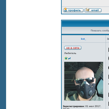
Показать сооб
kot_
З
Любитель
Зарегистрирован:
01 июл 2017,
19:42