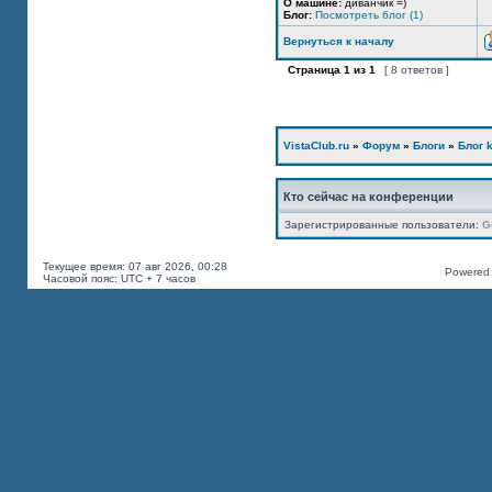
О машине:
диванчик =)
Блог:
Посмотреть блог (1)
Вернуться к началу
Страница
1
из
1
[ 8 ответов ]
VistaClub.ru
»
Форум
»
Блоги
»
Блог k
Кто сейчас на конференции
Зарегистрированные пользователи:
G
Текущее время: 07 авг 2026, 00:28
Powered b
Часовой пояс: UTC + 7 часов