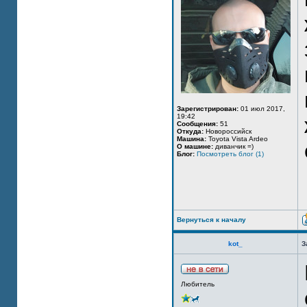
Зарегистрирован:
01 июл 2017,
19:42
Сообщения:
51
Откуда:
Новороссийск
Машина:
Toyota Vista Ardeo
О машине:
диванчик =)
Блог:
Посмотреть блог (1)
Вернуться к началу
kot_
З
Любитель