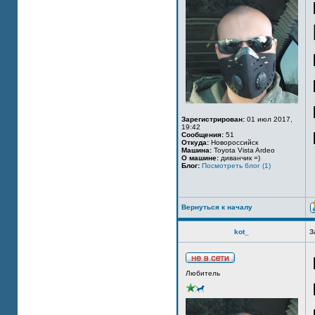
Зарегистрирован:
01 июл 2017,
19:42
Сообщения:
51
Откуда:
Новороссийск
Машина:
Toyota Vista Ardeo
О машине:
диванчик =)
Блог:
Посмотреть блог (1)
Вернуться к началу
kot_
З
Любитель