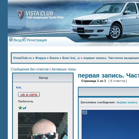
Вход
Регистрация
VistaClub.ru
»
Форум
»
Блоги
»
Блог kot_-а
»
первая запись. Частично выкраше
Сообщения без ответов
|
Активные темы
первая запись. Ча
Автор
Страница
1
из
1
[ 8 ответов ]
kot_
Любитель
Заголовок сообщения:
первая запись