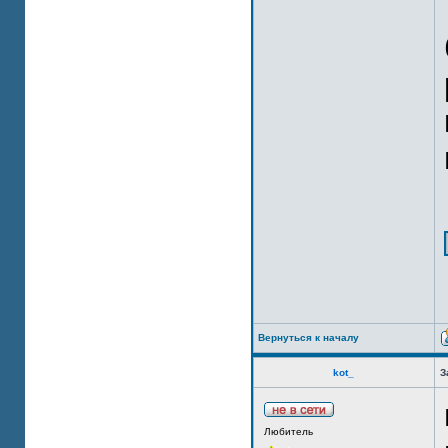
Вернуться к началу
kot_
З
Любитель