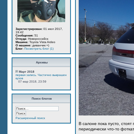
Зарегистрирован:
01 июл 2017,
19:42
Сообщения:
51
Откуда:
Новороссийск
Машина:
Toyota Vista Ardeo
О машине:
диванчик =)
Блог:
Посмотреть блог (1)
Архивы
Март 2018
первая запись. Частично выкрашен
кузов
07 мар 2018, 23:59
Поиск блогов
Расширенный поиск
В салоне пока пусто, стоят
периодически что-то фотка