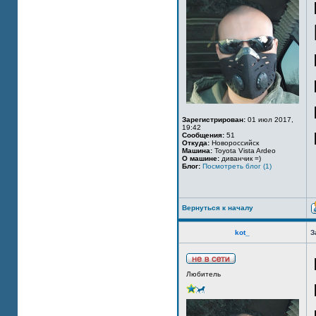
Зарегистрирован:
01 июл 2017,
19:42
Сообщения:
51
Откуда:
Новороссийск
Машина:
Toyota Vista Ardeo
О машине:
диванчик =)
Блог:
Посмотреть блог (1)
Вернуться к началу
kot_
З
Любитель