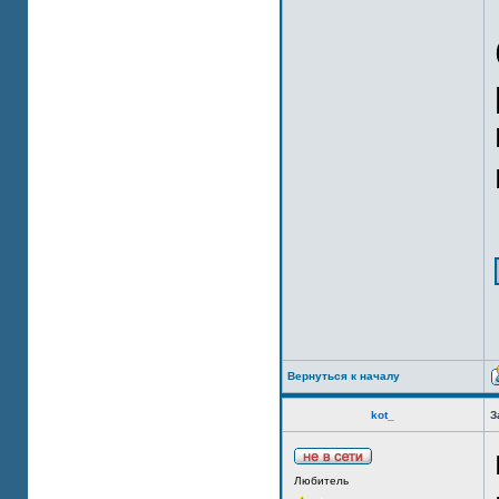
Вернуться к началу
kot_
З
Любитель