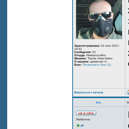
Зарегистрирован:
01 июл 2017,
19:42
Сообщения:
51
Откуда:
Новороссийск
Машина:
Toyota Vista Ardeo
О машине:
диванчик =)
Блог:
Посмотреть блог (1)
Вернуться к началу
kot_
З
Любитель