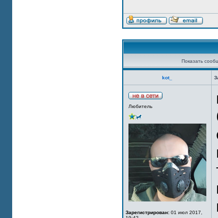
Показать сооб
kot_
З
Любитель
Зарегистрирован:
01 июл 2017,
19:42