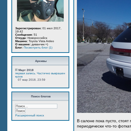
Зарегистрирован:
01 июл 2017,
19:42
Сообщения:
51
Откуда:
Новороссийск
Машина:
Toyota Vista Ardeo
О машине:
диванчик =)
Блог:
Посмотреть блог (1)
Архивы
Март 2018
первая запись. Частично выкрашен
кузов
07 мар 2018, 23:59
Поиск блогов
Расширенный поиск
В салоне пока пусто, стоят
периодически что-то фотка