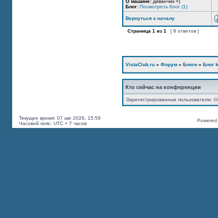
О машине:
диванчик =)
Блог:
Посмотреть блог (1)
Вернуться к началу
Страница
1
из
1
[ 8 ответов ]
VistaClub.ru
»
Форум
»
Блоги
»
Блог k
Кто сейчас на конференции
Зарегистрированные пользователи:
B
Текущее время: 07 авг 2026, 15:59
Powered b
Часовой пояс: UTC + 7 часов