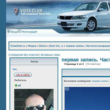
Вход
Регистрация
VistaClub.ru
»
Форум
»
Блоги
»
Блог kot_-а
»
первая запись. Частично выкраше
Сообщения без ответов
|
Активные темы
первая запись. Ча
Автор
Страница
1
из
1
[ 8 ответов ]
kot_
Любитель
Заголовок сообщения:
первая запись