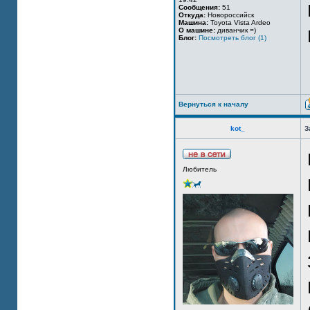
Сообщения:
51
Откуда:
Новороссийск
Машина:
Toyota Vista Ardeo
О машине:
диванчик =)
Блог:
Посмотреть блог (1)
Вернуться к началу
kot_
З
Любитель