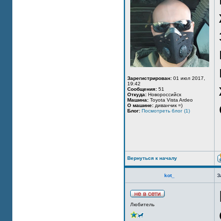
Зарегистрирован:
01 июл 2017,
19:42
Сообщения:
51
Откуда:
Новороссийск
Машина:
Toyota Vista Ardeo
О машине:
диванчик =)
Блог:
Посмотреть блог (1)
Вернуться к началу
kot_
З
Любитель