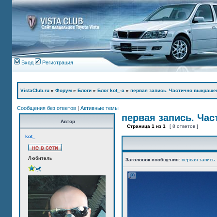
Вход
Регистрация
VistaClub.ru
»
Форум
»
Блоги
»
Блог kot_-а
»
первая запись. Частично выкраше
Сообщения без ответов
|
Активные темы
первая запись. Ча
Автор
Страница
1
из
1
[ 8 ответов ]
kot_
Любитель
Заголовок сообщения:
первая запись