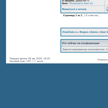
О машине:
диванчик =)
Блог:
Посмотреть блог (1)
Вернуться к началу
Страница
1
из
1
[ 8 ответов ]
VistaClub.ru
»
Форум
»
Блоги
»
Блог k
Кто сейчас на конференции
Зарегистрированные пользователи:
A
Текущее время: 08 авг 2026, 18:35
Powered b
Часовой пояс: UTC + 7 часов