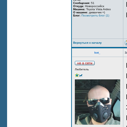
Сообщения:
51
Откуда:
Новороссийск
Машина:
Toyota Vista Ardeo
О машине:
диванчик =)
Блог:
Посмотреть блог (1)
Вернуться к началу
kot_
З
Любитель