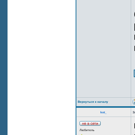
Вернуться к началу
kot_
З
Любитель