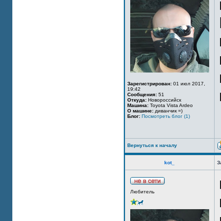
Зарегистрирован:
01 июл 2017,
19:42
Сообщения:
51
Откуда:
Новороссийск
Машина:
Toyota Vista Ardeo
О машине:
диванчик =)
Блог:
Посмотреть блог (1)
Вернуться к началу
kot_
З
Любитель