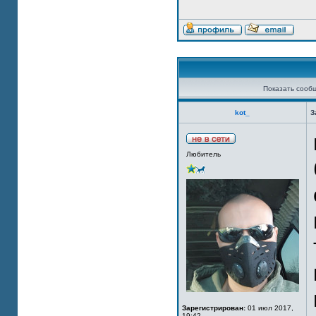
Показать сооб
kot_
З
Любитель
Зарегистрирован:
01 июл 2017,
19:42