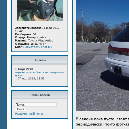
Зарегистрирован:
01 июл 2017,
19:42
Сообщения:
51
Откуда:
Новороссийск
Машина:
Toyota Vista Ardeo
О машине:
диванчик =)
Блог:
Посмотреть блог (1)
Архивы
Март 2018
первая запись. Частично выкрашен
кузов
07 мар 2018, 23:59
Поиск блогов
Расширенный поиск
В салоне пока пусто, стоят
периодически что-то фотка